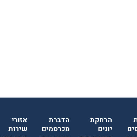
רגועים, חודשיים אחרי ואין זכר
לטרמיטים. תודה על השירות
הסופר מקצועי ועל ההסבר לפני
ואחרי ההדברהיש לציין שהמדביר
הגיע עם כפפות ומסכה כמו
שביקשתי
הרחקת
הדברת
אזורי
ים
יונים
מכרסמים
שירות