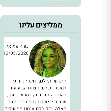
ממליצים עלינו
ן כהן
שרה עמיאל
12/03/2020
28/11/2
כברים
התקשרתי לגבי חיטוי קורונה
יינו
למשרד שלנו, הצוות הגיע עוד
ם, המדביר
באותו היום בדיוק כמו שקבענו,
הגיע בשעה 2 בלילה תוך 40 דקות
שירות יוצא דופן במיוחד בימים
לא מובן
האלה. בזכותכם אנחנו ממשיכים