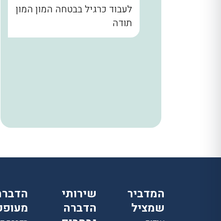
נו קודם
לעבוד כרגיל בבטחה המון המון
הבית עד
תודה
. שלומי
ר מאחורי
הניח
 היה הוגן
ודים
המדביר
שירותי
הדברת
שמציל
הדברה
מעופפ