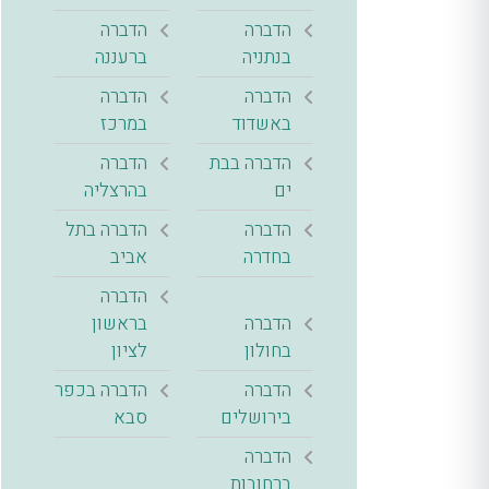
הדברה
הדברה
בנתניה
ברעננה
הדברה
הדברה
באשדוד
במרכז
הדברה בבת
הדברה
ים
בהרצליה
הדברה
הדברה בתל
בחדרה
אביב
הדברה
הדברה
בראשון
בחולון
לציון
הדברה
הדברה בכפר
בירושלים
סבא
הדברה
ברחובות