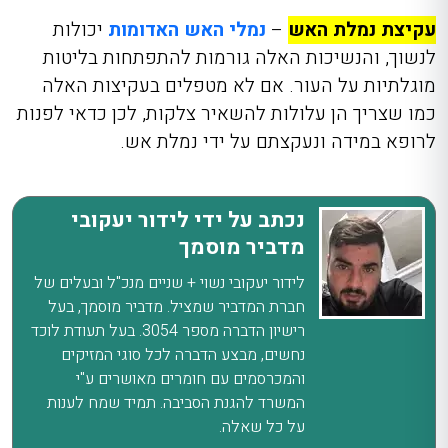
עקיצת נמלת האש
–
נמלי האש האדומות
יכולות
לנשוך, והנשיכות האלה גורמות להתפתחות בליטות
מוגלתיות על העור. אם לא מטפלים בעקיצות האלה
כמו שצריך הן עלולות להשאיר צלקות, לכן כדאי לפנות
לרופא במידה ונעקצתם על ידי נמלת אש.
נכתב על ידי לידור יעקובי
מדביר מוסמך
לידור יעקובי נשוי + שניים מנכ"ל ובעלים של
חברת המדביר שמציל. מדביר מוסמך, בעל
רישיון הדברה מספר 3054. בעל תעודת לוכד
נחשים, מבצע הדברה לכל סוגי המזיקים
והמכרסמים עם חומרים מאושרים ע"י
המשרד להגנת הסביבה. תמיד שמח לענות
על כל שאלה.