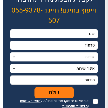
וייעוץ בחינם! חייגו: 055-9378-
507
אני מאשר/ת שקראתי ומסכים/ה ל
תנאי השימוש
ו
מדיניות הפרטיות