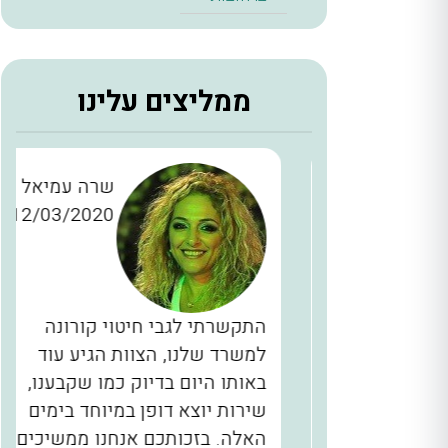
ממליצים עלינו
ן כהן
שרה עמיאל
12/03/2020
28/11/2
כברים
התקשרתי לגבי חיטוי קורונה
יינו
למשרד שלנו, הצוות הגיע עוד
ם, המדביר
באותו היום בדיוק כמו שקבענו,
הגיע בשעה 2 בלילה תוך 40 דקות
שירות יוצא דופן במיוחד בימים
לא מובן
האלה. בזכותכם אנחנו ממשיכים