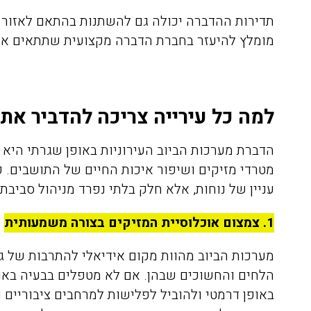
רגועים, חודשיים אחרי ואין זכר
תדירות ההדברה יכולה גם להשתנות בהתאם לאזור ה
לטרמיטים. תודה על השירות
מומלץ להיעזר בחברת הדברה מקצועית שתתאים את
הסופר מקצועי ועל ההסבר לפני
ואחרי ההדברהיש לציין שהמדביר
הגיע עם כפפות ומסכה כמו
שביקשתי
למה כל עירייה צריכה להדביר את
הדברת מערכות הביוב העירוניות באופן שגרתי היא
מטרדי מזיקים ושיפור איכות החיים של התושבים. 
עניין של נוחות, אלא חלק בלתי נפרד מניהול סביבתי
1. צמצום אוכלוסיית המזיקים בצורה משמעותית
מערכות הביוב מהוות מקום אידיאלי להתרבות של ג
הלחים והחשוכים שבהן. אם לא מטפלים בבעיה באופן
באופן דרמטי ולהוביל לפלישות למרחבים ציבוריים 