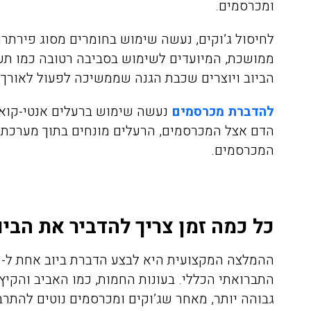
ומכרסמים
.
לחיסול ג’וקים, נעשה שימוש בחומרים מסוג פירתרו
ממושכת, המיועדים לשימוש בסביבה רטובה כמו תעלו
הביוב ויוצרים שכבת הגנה שממשיכה לפעול לאורך 
להדברת מכרסמים
נעשה שימוש ברעלים אנטי-קואג
אריאלה לוין
הדם אצל המכרסמים, הרעלים מונחים בתוך מערכת 
08/04/2020
המכרסמים
.
כל כמה זמן צריך להדביר את הביו
הזמנתי אתכם לצורך הדברת
התקשרתי אל
טרמיטים שהיו לנו בחדר שינה
הדברה של ג'
ההמלצה המקצועית היא לבצע הדברת ביוב אחת ל-ש
בפרקט, הגיע בחור בשם דני ביצע
התברואתי הכללי. בעונות החמות, כמו האביב והקיץ
את העבודה בצורה מושלמת וגם
היה פה, פשו
גבוהה יותר, מאחר שג’וקים ומכרסמים נוטים להתרב
נתן לנו אחריות ככה שאנחנו
אין דברים כ