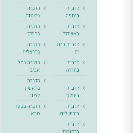
הדברה
הדברה
בנתניה
ברעננה
הדברה
הדברה
באשדוד
במרכז
הדברה בבת
הדברה
ים
בהרצליה
הדברה
הדברה בתל
בחדרה
אביב
הדברה
הדברה
בראשון
בחולון
לציון
הדברה
הדברה בכפר
בירושלים
סבא
הדברה
ברחובות