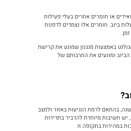
אידים או חומרים אחרים בעלי פעילות
ת ביוב. חומרים אלו נצמדים לדפנות
זמן
.
ולנט באמצעות מנגנון שמונע את קרישת
מיכה אלפסי
מירית יע
הביוב ומונעים את התרבותם של
11/2021
17/02/2019
ב?
יכם בערב לגבי
חזרנו מחול ומסתבר שהבאנו
וקים בדירה בפרדס
איתנו מה שנקרא פשפש המ
נה, בהתאם לרמת הנגיעות באזור ולמצב
חנה, אחרי 50 דקות המדביר כבר
לא ידענו בהתחלה ממה אנחנ
, יש חשיבות מיוחדת להדביר בתדירות
ט תענוג של שירות
נעקצים בלילה זה היה פשוט 
ות במהירות בתקופה זו
.
אלה. תודה
כולם כבר החליטו שיש לנו