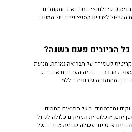
פשפשים בכל הבית עד שהגע
גיאוגרפי ולתנאי התברואה המקומיים.
אליכם מהמלצה שקיבלנו מזו
 הטיפול לצרכים הספציפיים של המקום
.
חברים שלנו, הגיע המדביר
מטעמכם בדק וראה שיש צור
לעשות טיפול רק בחדר אחד,
הוגן, יושרה, אין לי ספק שא
 כל הביובים פעם בשנה?
וכאשר אצטרך מדביר בעתיד
למי לפנות.
 קריטית לשמירה על תברואה נאותה, מניעת
פעולת ההדברה ברמה העירונית אינה רק
 נכון ומתחזוקה עירונית כוללת
.
’וקים ומכרסמים, בשל התנאים החמים,
 יזום, אוכלוסיית המזיקים עלולה לגדול
ולבתים פרטיים
.
פעולה שנתית אחידה של