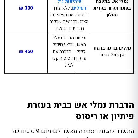
נמלי אש במטבח
פיתיונות ג'ל
בפתח תקווה בקרית
רעילים
, ללא צורך
300 ₪
מטלון
בריסוס. את הפיתיונות
הצבנו בחריצים שבקיר
בהם זוהו הנמלים
שלחנו מדביר נמלת
האש שביצע טיפול
נמלים בגינה ברמת
כפול – הדברה עם
450 ₪
גן בתל גנים
פיתיון וריסוס היקפי
לבית
תחילה הדברנו עם
נמלים בקיר
פיתיונות, ולאחר
קרמיקה במטבח
מספר ימים הגענו גם
550 ₪
בהרצליה בשכונת
לריסוס מאחר שעדיין
נווה ישראל
נותרו נמלים
הדברת נמלי אש בבית בעזרת
הטיפול נעשה ב-3
פיתיון או ריסוס
נמלים בגינה גדולה
שלבים. תחילה עם
שהגיעו גם לסלון
פיתיונות, לאחר מכן
720 ₪
בראשון לציון בנאות
המשרד להגנת הסביבה מאשר לשימוש 9 סוגים של
ריססנו בגינה ולבסוף
רסקו