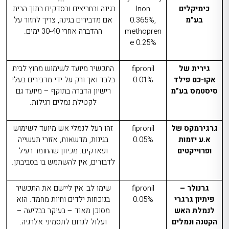
כימיקלים
lnon
בגינה ובחריצים ובסדקים בתוך הבית.
בע”מ
0.365%,
אם מדבירים בגינה, צריך לחזור על
methopren
ההדברה אחרי 30-40 ימים.
e 0.25%
גירית של
fipronil
התכשיר מיועד לשימוש מחוץ לבית
אקו-כם פילד
0.01%
בלבד ואך ורק על ידי מדבירים בעלי
סיסטמס בע”מ
רישיון הדברה בתוקף – מיועד גם
לקטילת נמלים רגילות.
גרגירמקס של
fipronil
זהו
רעל לנמלי אש
מיועד לשימוש
א.ע יזמות
0.05%
בגינות, מדשאות, אזורי תעשייה
ופרוייקטים
ופארקים. מכיוון שהחומר רעיל
לדבורים, אין להשתמש בו בסביבתן.
גרנולר –
fipronil
שימו לב: אין ליישם את התכשיר
פיתיון גרגרי
0.05%
בנוכחות ילדים וחיות מחמד. הוא
לנמלת האש
מסוכן מאוד – בעיקר בבליעה –
הקטנה ונמלים
ועלול לגרום לתסמיני אלרגיה.