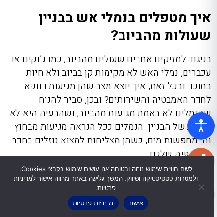
איך מטפלים בנמלי אש בבניין
שעולות מהביוב?
בניגוד למזיקים אחרים שעולים מהביוב, כמו ג’וקים או
עכברים, נמלי האש לא מקימות קן בביוב ולא חיות
בתוכו. ובכל זאת, איך יוצא מצב שהן מגיעות דווקא
לחדר האמבטיה והשירותים? ובכן, סביר להניח
שהנמלים לא באמת מגיעות מהביוב, ושהבעיה היא לא
בצנרת של הבניין. הנמלים ככל הנראה מגיעות מבחוץ
והן מחפשות מים, כשהן מצליחות למצוא נוזלים בחדר
האמבטיה שלכם.
לשם חוויית שימוש נוחה ובטוחה אנו עושים שימוש בקבצי Cookies,
אם יש בעיית איטום או נזילה, הזמינו את איש המקצוע
ולמטרות סטטיסטיקה ושיווק. המשך גלישה באתר מהווה אישור למדיניות
פרטיות.
המתאים שיטפל בבעיה. בו זמנית
מומלץ מאוד להזמין
חברת הדברה
שתספק נגד נמלת האש הקטנה טיפול
אישור
מדיניות פרטיות