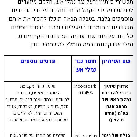
גם בתוך הבית עצמו
תכשירי פיתיון ורעל נגד נמלי אש, חלקם מיועדים
לשימוש על ידי הקהל הרחב וחלקם על ידי מדבירים
מוסמכים בלבד. בטבלה הבאה תוכלו להכיר את אותם
תכשירים, החומרים הפעילים שבהם ופרטים נוספים
עליהם, על מנת שתדעו מה הפתרונות הקיימים נגד
נמלי אש קטנות ובמה מומלץ להשתמש נגדן.
שם הפיתיון
חומר נגד
פרטים נוספים
נמלי אש
אדווין פיתיון
indoxacarb
פיתיון גרגרי מקבוצת
גרגרי להדברת
0.045%
האוקסידיאזינים, שבו ניתן
נמלת האש של
להשתמש במדשאות פרטיות, מגרשי
מרחב אגרו
גולף, גינות ציבוריות, פארקים, אזורי
בע”מ (אחים
תעשייה וכדומה. לא ליישום
מילצ’ן)
בשטחים חקלאיים או שטחי מרעה.
בזלת של רימי
hydramethy
מפזרים סביב הקן, על פני השטח