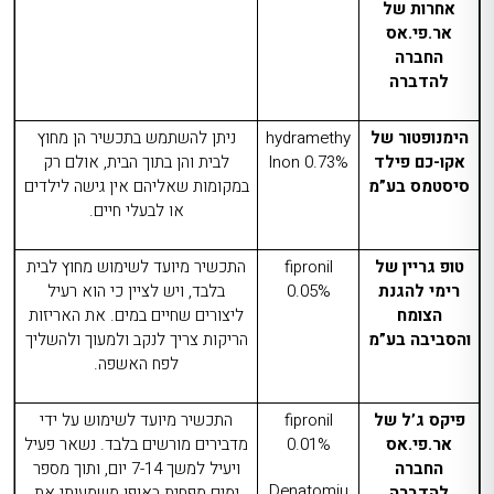
אחרות של
אר.פי.אס
החברה
להדברה
הימנופטור של
hydramethy
ניתן להשתמש בתכשיר הן מחוץ
אקו-כם פילד
lnon 0.73%
לבית והן בתוך הבית, אולם רק
סיסטמס בע”מ
במקומות שאליהם אין גישה לילדים
או לבעלי חיים.
טופ גריין של
fipronil
התכשיר מיועד לשימוש מחוץ לבית
רימי להגנת
0.05%
בלבד, ויש לציין כי הוא רעיל
הצומח
ליצורים שחיים במים. את האריזות
והסביבה בע”מ
הריקות צריך לנקב ולמעוך ולהשליך
לפח האשפה.
פיקס ג’ל של
fipronil
התכשיר מיועד לשימוש על ידי
אר.פי.אס
0.01%
מדבירים מורשים בלבד. נשאר פעיל
החברה
ויעיל למשך 7-14 יום, ותוך מספר
Denatomiu
להדברה
ימים מפחית באופן משמעותי את