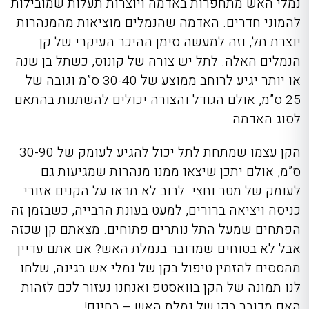
נמלי האש מתחפרות באדמה ויוצרות תעלות שמובילות
להמוני חדרים. האדמה שהנמלים מוציאות מהמנהרות
יוצרת תל, וזה למעשה סימן ההיכר העיקרי של קן
הנמלים האלה. לתל יש צורה של קונוס, כשתל בן שנה
או יותר יגיע לרוחב ממוצע של 30-40 ס”מ וגובה של
25 ס”מ, אולם הגודל והצורה יכולים להשתנות בהתאם
לסוג האדמה.
הקן עצמו שמתחת לתל יכול להגיע לעומק של 30-90
ס”מ, אולם יתכן שיצאו ממנו מנהרות שמגיעות גם
לעומק של מטר וחצי. לרוב לא תראו על הקנים אזורי
כניסה ויציאה ברורים, למעט בעונת הרבייה, כשבזמן זה
הפתחים שמעל התל נותרים פתוחים. מצאתם קן שכזה
אבל לא בטוחים שמדובר בנמלת האש? אם אתם עדיין
מהססים להזמין טיפול בקן של נמלי אש בגינה
,
שלחו
לנו תמונה של הקן בוואסטפ ואנחנו נעזור לכם לזהות
האם מדובר בקן של נמלת האש – בחינם!