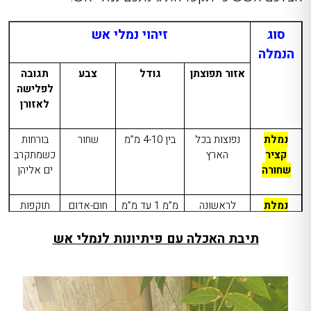
סוג
זיהוי נמלי אש
הנמלה
אזור תפוצתן
גודל
צבע
תגובה
לפלישה
לאזורן
נמלת
נפוצות בכל
בין 4-10 מ”מ
שחור
בורחות
קציר
הארץ
כשמתקרב
שחורה
ים אליהן
נמלת
לראשונה
מ”מ 1 עד מ”מ
חום-אדום
תוקפות
האש
נמצאו באזור
וחצי
(ראש
בצורה
הקטנה
בקעת הירדן,
הנמלה הינו
אגרסיבית
תיבת האכלה עם פיתיונות לנמלי אש
כיום נפוצות
בצבע
ועוקצות
בתל-אביב,
חום-נחושת,
נתניה, שוהם
הבטן הינה
ועוד…
כהה)