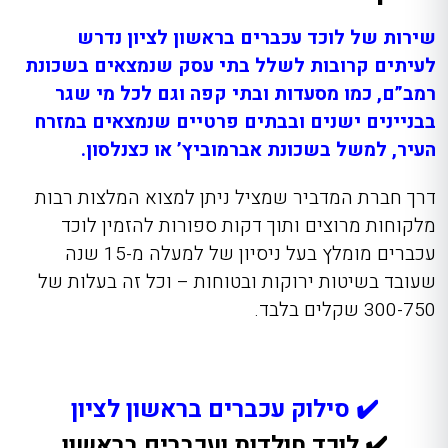
שירות של לוכד עכברים בראשון לציון נדרש
לעיתים קרובות לשלל בתי עסק שנמצאים בשכונת
רמב”ם, כמו מסעדות ובתי קפה וגם לכל מי שגר
בבניינים ישנים ובבתים פרטיים שנמצאים במזרח
העיר, למשל בשכונת אברמוביץ’ או כצנלסון.
דרך חברת המדביר שמציל ניתן למצוא המלצות רבות
מלקוחות מרוצים ותוך דקות ספורות להזמין לוכד
עכברים מומלץ בעל ניסיון של למעלה מ-15 שנה
שעובד בשיטות ירוקות ובטוחות – וכל זה בעלות של
300-750 שקלים בלבד.
✔️ סילוק עכברים בראשון לציון
✔️ לוכד חולדות ועכברים בראשון