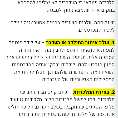
הלכידה ויוודאו כי העכברים לא יצליחו להתחבא
במקום אחר שנמצא מחוץ למבנה.
ישנם כמה שלבים חשובים בבניית אסטרטגיה יעילה
ללכידת מכרסמים:
1. שלב איתור החולדה או העכבר
– על לוכד מוסמך
למפות את האזור הנגוע ולהבין מה היא הנקודה
הסופית אליה מגיעים העכברים כל לילה בחיפוש אחר
המזון הנדרש להם. לוכדים יבדקו איפה המכרסמים
השאירו את ההפרשות שלהם וכך יוכלו לזהות את
המסלולים האפשריים של העכברים.
2. בחירת המלכודות
– כיום קיים מגוון רחב של
מלכודות, כמו למשל מלכודות כלוב, מלכודות גז ועוד.
על פי הנתונים שהתקבלו בשלב הקודם, הלוכד יחליט
איזה סוג של מלכודת ישמש כפתרון הטוב ביותר