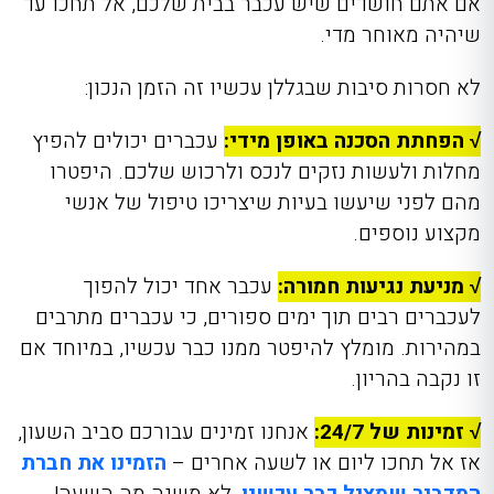
אם אתם חושדים שיש עכבר בבית שלכם, אל תחכו עד
שיהיה מאוחר מדי.
לא חסרות סיבות שבגללן עכשיו זה הזמן הנכון:
√ הפחתת הסכנה באופן מידי:
עכברים יכולים להפיץ
מחלות ולעשות נזקים לנכס ולרכוש שלכם. היפטרו
מהם לפני שיעשו בעיות שיצריכו טיפול של אנשי
מקצוע נוספים.
√ מניעת נגיעות חמורה:
עכבר אחד יכול להפוך
לעכברים רבים תוך ימים ספורים, כי עכברים מתרבים
במהירות. מומלץ להיפטר ממנו כבר עכשיו, במיוחד אם
זו נקבה בהריון.
√ זמינות של 24/7:
אנחנו זמינים עבורכם סביב השעון,
אז אל תחכו ליום או לשעה אחרים –
הזמינו את חברת
המדביר שמציל כבר עכשיו
, לא משנה מה השעה!