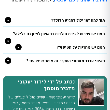
תוך כמה זמן יכול להגיע הלוכד?
האם יש שירות לכידת חולדות בראשון לציון גם בלילה?
האם יש אחריות על הטיפול?
ראיתי עכבר מאחורי המקרר זה אומר שיש עוד?
נכתב על ידי לידור יעקובי
מדביר מוסמך
לידור יעקובי נשוי + שניים מנכ"ל ובעלים של
חברת המדביר שמציל. מדביר מוסמך, בעל
רישיון הדברה מספר 3054. בעל תעודת לוכד