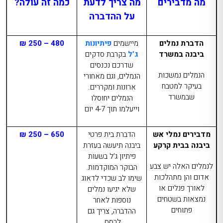
מה מדבירים
מה צריך לדעת
כמה זה עולה?
על ההדברה
הדברת נמלים
מיישמים
פיתיונות
480 – 250 ₪
ביבנה
במשרד
ג’ל
בקרבת סדקים
שדרכם נכנסים
הנמלים נמשכות
הנמלים, וגם מאחורי
בעיקר למטבח
ארונות ומקררים.
שבמשרד
הנמלים יחוסלו
וייעלמו תוך 4-7 יום
מדבירים נמלי אש
הדברת בית פרטי
650 – 250 ₪
ביבנה בבית קרקע
ביבנה
תיעשה בעזרת
פיתיון ג’ל בשעות
לנמלים האלה יש צבע
הבוקר המוקדמות.
אדום והן מתהלכות
שימו לב שכדי לדאוג
לאורך פנלים או
שלא יגיעו נמלים
נמצאות בשטחים
נוספות לאחר
פתוחים
ההדברה, צריך גם
לרסס