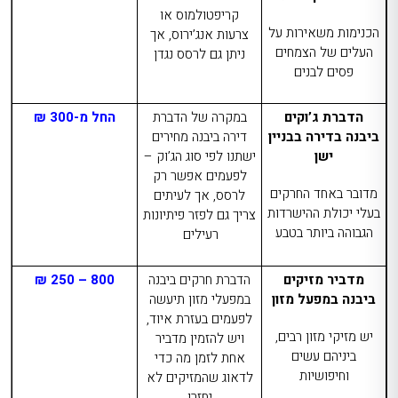
קריפטולמוס או
הכנימות משאירות על
צרעות אנג’ירוס, אך
העלים של הצמחים
ניתן גם לרסס נגדן
פסים לבנים
הדברת ג’וקים
במקרה של הדברת
החל מ-300 ₪
ביבנה
בדירה בבניין
דירה ביבנה מחירים
ישן
ישתנו לפי סוג הג’וק –
לפעמים אפשר רק
מדובר באחד החרקים
לרסס, אך לעיתים
בעלי יכולת ההישרדות
צריך גם לפזר פיתיונות
הגבוהה ביותר בטבע
רעילים
מדביר מזיקים
הדברת חרקים ביבנה
800 – 250 ₪
ביבנה במפעל מזון
במפעלי מזון תיעשה
לפעמים בעזרת איוד,
יש מזיקי מזון רבים,
ויש להזמין מדביר
ביניהם עשים
אחת לזמן מה כדי
וחיפושיות
לדאוג שהמזיקים לא
יחזרו