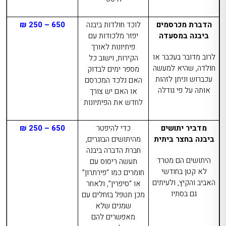
הדברת מכרסמים
לוכד חולדות ביבנה
650 – 250 ₪
ביבנה
במסעדה
יפזר מלכודות עם
פיתיונות לאורך
לרוב מדובר בעכבר או
הקירות, וישוב כל
חולדה, שהיא למעשה
מספר ימים לבדוק
עכברוש וניתן לזהות
האם נלכד המכרסם
אותה על פי גודלה
או האם יש צורך
לחדש את הפיתיונות
מדביר יתושים
כדי להיפטר
650 – 250 ₪
ביבנה בחצר ביתית
מהיתושים הבוגרים,
חברת הדברה ביבנה
היתושים הם מטרד
תעשה ריסוס עם
לא קטן בחודשי
חומרים כמו “פירתרון”
האביב והקיץ, ולעיתים
או “סיפרין”, ולאחר
גם בסתיו
מכן תטפל בזחלים עם
שמנים שלא
מאפשרים להם