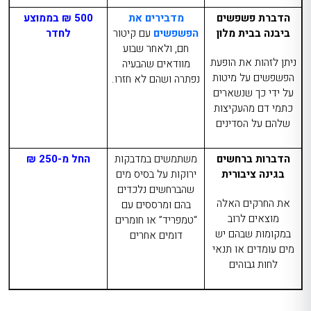
הדברת פשפשים
מדבירים את
500 ₪ בממוצע
ביבנה
בבית מלון
הפשפשים
עם קיטור
לחדר
חם, ולאחר שבוע
ניתן לזהות את הופעת
מוודאים שהבעיה
הפשפשים על מיטות
נפתרה ושהם לא חזרו.
על ידי כך שנשארים
כתמי דם מהעקיצות
שלהם על הסדינים
הדברות ברחשים
משתמשים במדבקות
החל מ-250 ₪
בגינה ציבורית
ירוקות על בסיס מים
שהברחשים נלכדים
את החרקים האלה
בהם ומרססים עם
מוצאים לרוב
“טמפריד” או חומרים
במקומות שבהם יש
דומים אחרים
מים עומדים או תנאי
לחות גבוהים