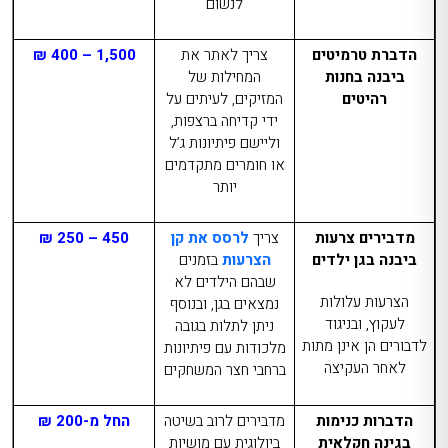
לנשום
הדברת טרמיטים
צריך לאתר את
1,500 – 400 ₪
ביבנה
בחנות
המחילות של
רהיטים
המזיקים, לעיתים על
ידי קדיחה ברצפות,
וליישם פיתיונות ג’ל
או חומרים מתקדמים
יותר
מדבירים צרעות
צריך
לרסס את קן
450 – 250 ₪
ביבנה בגן ילדים
הצרעות
בזמנים
שבהם הילדים לא
הצרעות עלולות
נמצאים בגן, ובנוסף
לעקוץ, ובניגוד
ניתן לתלות בגובה
לדבורים הן אינן מתות
מלכודות עם פיתיונות
לאחר העקיצה
ברחבי חצר המשחקים
הדברות כנימות
מדביר
ים לרוב
בשיטה
החל מ-200 ₪
בגינה חקלאית
ביולוגית
עם מו
שיות