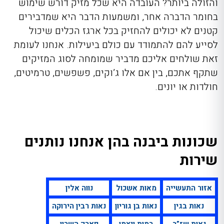
והזולה ביותר? העובדה היא שכל מזיק דורש שימוש
בחומר הדברה אחר, ומשמעות הדבר היא שמדבירים
קטנים לא יכולים להחזיק בכל ארגז הכלים שיכול
לסייע להם להתמודד עם כולם ביעילות. אנחנו לעומת
זאת שולחים אליכם מדביר שמומחה לסוג המזיקים
שתקף אתכם, בין אם אלו ג’וקים, פשפשים, טרמיטים,
חולדות או יונים.
שכונות ביבנה בהן אנחנו נותנים
שירות
אזור התעשייה
מאות אשכול
נווה אלין
נאות בגין
נאות בן גוריון
נאות רבין הירוקה
נאות שז”ר
רמות ויצמן
פארק השרון