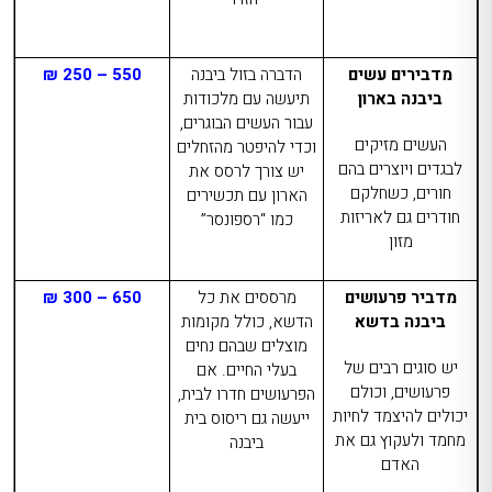
מדבירים עשים
הדברה בזול ביבנה
550 – 250 ₪
ביבנה בארון
תיעשה עם מלכודות
עבור העשים הבוגרים,
העשים מזיקים
וכדי להיפטר מהזחלים
לבגדים ויוצרים בהם
יש צורך לרסס את
חורים, כשחלקם
הארון עם תכשירים
חודרים גם לאריזות
כמו “רספונסר”
מזון
מדביר פרעושים
מרססים את כל
650 – 300 ₪
ביבנה בדשא
הדשא, כולל מקומות
מוצלים שבהם נחים
יש סוגים רבים של
בעלי החיים. אם
פרעושים, וכולם
הפרעושים חדרו לבית,
יכולים להיצמד לחיות
ייעשה גם
ריסוס בית
מחמד ולעקוץ גם את
ביבנה
האדם