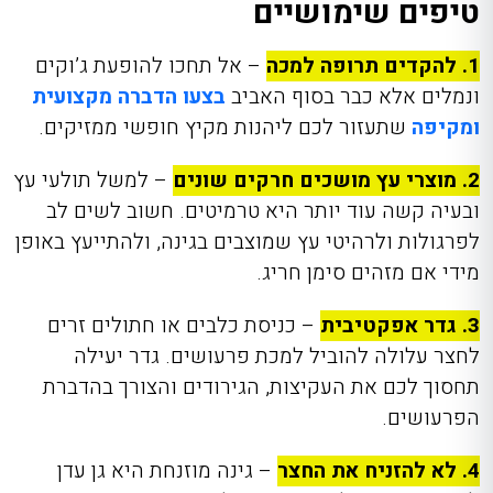
טיפים שימושיים
1. להקדים תרופה למכה
– אל תחכו להופעת ג’וקים
ונמלים אלא כבר בסוף האביב
בצעו הדברה מקצועית
ומקיפה
שתעזור לכם ליהנות מקיץ חופשי ממזיקים.
2. מוצרי עץ מושכים חרקים שונים
– למשל תולעי עץ
ובעיה קשה עוד יותר היא טרמיטים. חשוב לשים לב
לפרגולות ולרהיטי עץ שמוצבים בגינה, ולהתייעץ באופן
מידי אם מזהים סימן חריג.
3. גדר אפקטיבית
– כניסת כלבים או חתולים זרים
לחצר עלולה להוביל למכת פרעושים. גדר יעילה
תחסוך לכם את העקיצות, הגירודים והצורך בהדברת
הפרעושים.
4. לא להזניח את החצר
– גינה מוזנחת היא גן עדן