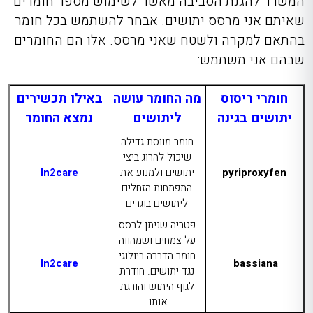
המשרד להגנת הסביבה מאשר לשימוש מספר חומרים
שאיתם אני מרסס יתושים. אבחר להשתמש בכל חומר
בהתאם למקרה ולשטח שאני מרסס. אלו הם החומרים
שבהם אני משתמש:
חומרי ריסוס
מה החומר עושה
באילו תכשירים
יתושים בגינה
ליתושים
נמצא החומר
חומר מווסת גדילה
שיכול להרוג ביצי
pyriproxyfen
יתושים ולמנוע את
In2care
התפתחות הזחלים
ליתושים בוגרים
פטריה שניתן לרסס
על צמחים ושמהווה
חומר הדברה ביולוגי
In2care
bassiana
נגד יתושים. חודרת
לגוף היתוש והורגת
אותו.