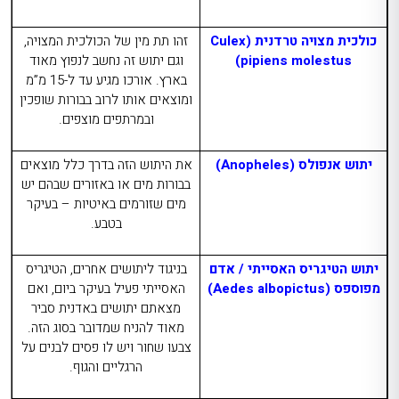
כולכית מצויה טרדנית (
Culex
זהו תת מין של הכולכית המצויה,
pipiens molestus
)
וגם יתוש זה נחשב לנפוץ מאוד
בארץ. אורכו מגיע עד ל-15 מ”מ
ומוצאים אותו לרוב בבורות שופכין
ובמרתפים מוצפים.
יתוש אנפולס (
Anopheles
)
את היתוש הזה בדרך כלל מוצאים
בבורות מים או באזורים שבהם יש
מים שזורמים באיטיות – בעיקר
בטבע.
יתוש הטיגריס האסייתי / אדם
בניגוד ליתושים אחרים, הטיגריס
מפוספס (
Aedes albopictus
)
האסייתי פעיל בעיקר ביום, ואם
מצאתם יתושים באדנית סביר
מאוד להניח שמדובר בסוג הזה.
צבעו שחור ויש לו פסים לבנים על
הרגליים והגוף.