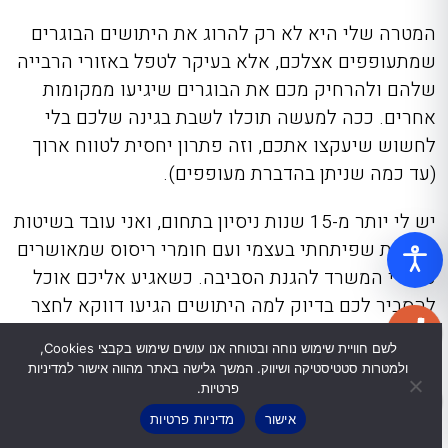
המטרה שלי היא לא רק להרוג את היתושים הבוגרים
שמתעופפים אצלכם, אלא בעיקר לטפל באזורי הרבייה
שלהם ולהרחיק מכם את הבוגרים שיגיעו ממקומות
אחרים. ככה למעשה תוכלו לשבת בגינה שלכם בלי
לחשוש שיעקצו אתכם, וזה פתרון יחסית לטווח ארוך
(עד כמה שניתן בהדברת מעופפים).
יש לי יותר מ-15 שנות ניסיון בתחום, ואני עובד בשיטות
בדוקות שפיתחתי בעצמי ועם חומרי ריסוס שמאושרים
על ידי המשרד להגנת הסביבה. כשאגיע אליכם אוכל
להסביר לכם בדיוק למה היתושים הגיעו דווקא לחצר
שלכם ואיך למנוע את האפשרות הזו בעתיד. אני זמין
לשם חוויית שימוש נוחה ובטוחה אנו עושים שימוש בקבצי Cookies,
24/7 לכל שאלה, אז דברו איתי – אני כאן בשבילכם.
ולמטרות סטטיסטיקה ושיווק. המשך גלישה באתר מהווה אישור למדיניות
פרטיות.
אישור
מדיניות פרטיות