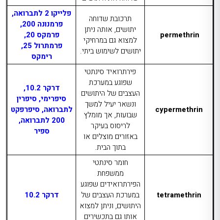
פלייקו 2 לתברואה,
תרכובת שדוחה
פרמנונה 200,
יתושים, אותה ניתן
permethrin
פרמקס 20,
למצוא גם במרחיקי
פרמתרול 25,
יתושים לשימוש ביתי.
רימקס
פירתרואיד סינתטי
שפוגע במערכת
דרקר 10.2,
העצבים של היתושים
סיפרימי, סיפרין
ונשאר יעיל למשך
cypermethrin
לתברואה, סיפרפקט
שבועות, אך מומלץ
200 לתברואה,
לריסוס בעיקר
ספיר
באזורים מוצלים או
בתוך הבית.
חומר סינתטי
ממשפחת
הפירתרואידים שפוגע
tetramethrin
במערכת העצבים של
דרקר 10.2
היתושים, וניתן למצוא
אותו גם בתכשירים