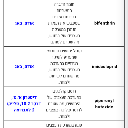
חומר הדברה
ממשפחת
הפירתרואידים
bifenthrin
שמשבש את תעלות
אודם, באג
הנתרן במערכת
העצבים של היתוש,
מה שגורם למותם.
קוטל יתושים סיסטמי
שמפריע לשיגור
הגירויים במערכת
imidacloprid
אודם, באג
העצבים של היתוש,
מה שגורם לשיתוק
ולמוות.
חוסם קולטנים
במערכת העצבים של
דיפטרון א'.ס',
piperonyl
היתושים, מה שגורם
דרקר 10.2, פלייקו
butoxide
לחוסר שליטה בעצבים
2 לתברואה
ולמוות.
פוגע במערכת העצבים