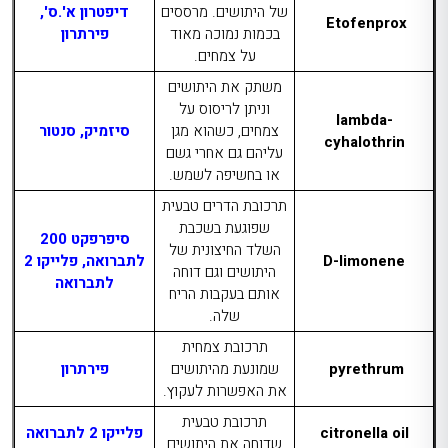
של היתושים. מרססים
דיפטרון א'.ס',
Etofenprox
בכמות נמוכה מאוד
פירתרון
על צמחים.
משתק את היתושים
וניתן לריסוס על
lambda-
צמחים, כשהוא מגן
סיזמיק, סנטור
cyhalothrin
עליהם גם אחרי גשם
או בחשיפה לשמש.
תרכובת הדרים טבעית
שפוגעת בשכבת
סיפרפקט 200
השלד החיצונית של
D-limonene
לתברואה, פלייקו 2
היתושים וגם דוחה
לתברואה
אותם בעקבות הריח
שלה.
תרכובת צמחית
pyrethrum
שמונעת מהיתושים
פירתרון
את האפשרות לעקוץ.
תרכובת טבעית
citronella oil
פלייקו 2 לתברואה
שדוחה את היתושים