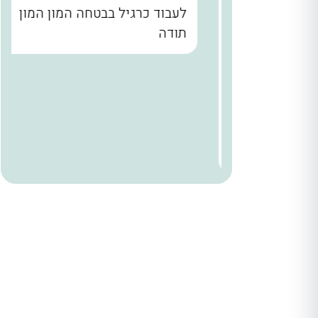
נו קודם
לעבוד כרגיל בבטחה המון המון
הבית עד
תודה
. שלומי
ר מאחורי
הניח
 היה הוגן
ודים