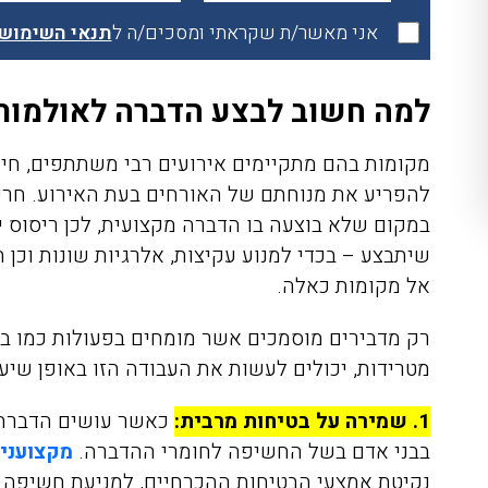
אני מאשר/ת שקראתי ומסכים/ה ל
תנאי השימוש
למה חשוב לבצע הדברה לאולמות ו
מקומות בהם מתקיימים אירועים רבי משתתפים, חייב
להפריע את מנוחתם של האורחים בעת האירוע. חרק
במקום שלא בוצעה בו הדברה מקצועית, לכן ריסוס יע
שיתבצע – בכדי למנוע עקיצות, אלרגיות שונות וכן 
אל מקומות כאלה.
רק מדבירים מוסמכים אשר מומחים בפעולות כמו בי
מטרידות, יכולים לעשות את העבודה הזו באופן שיע
1.
שמירה על בטיחות מרבית:
כאשר עושים הדברה ל
בבני אדם בשל החשיפה לחומרי ההדברה.
מקצועני
נקיטת אמצעי הבטיחות ההכרחיים, למניעת חשיפה 