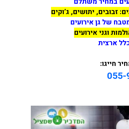
ים ב
מחיר משתלם
: זבובים, יתושים, ג’וקים
טבח של גן אירועים
למות וגני אירועים
לל ארצית
ר חייגו:
055-