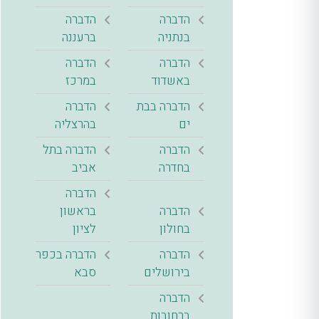
הדברה
הדברה
בנתניה
ברעננה
הדברה
הדברה
באשדוד
במרכז
הדברה בבת
הדברה
ים
בהרצליה
הדברה
הדברה בתל
בחדרה
אביב
הדברה
הדברה
בראשון
בחולון
לציון
הדברה
הדברה בכפר
בירושלים
סבא
הדברה
ברחובות