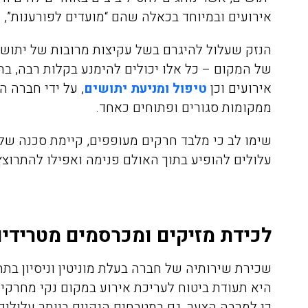
אירועים ובמיוחד בכאלה שהם “מועדים לפורענות”, 
הנזק שעלול להיגרם בשל עקיצות מרובות של יתושי
של המקום – כל אלו יכולים להימנע בקלות רבה, בה
אירועים וכן
טיפול ומניעת יתושים
, על ידי חברה 
ממקומות סגורים ופתוחים כאחד.
אריאלה לוין
שימו לב כי מלבד חרקים מעופפים, קיימת סכנה של 
08/04/2020
עלולים להופיע בתוך האולם פנימה ואפילו להתרוצ
הזמנתי אתכם לצורך הדברת
התקשרתי אל
לכידת מזיקים ומכרסמים מטרידים
טרמיטים שהיו לנו בחדר שינה
הדברה של ג'
בפרקט, הגיע בחור בשם דני ביצע
שכירת שירותיה של חברה בעלת מוניטין וניסיון בת
את העבודה בצורה מושלמת וגם
היה פה, פשו
היא תעודת ביטוח לעריכת אירוע במקום נקי מחרקים
נתן לנו אחריות ככה שאנחנו
אין דברים כ
כי למרבה הצער, גם במטבחים הנקיים ביותר עלולים 