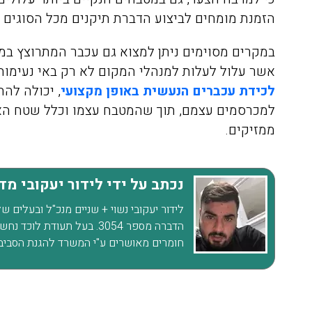
רגועים, חודשיים אחרי ואין זכר
הזמנת מומחים לביצוע הדברת תיקנים מכל הסוגים יכ
לטרמיטים. תודה על השירות
במקרים מסוימים ניתן למצוא גם עכבר המתרוצץ במט
הסופר מקצועי ועל ההסבר לפני
אשר עלול לעלות למנהלי המקום לא רק באי נעימות
ואחרי ההדברהיש לציין שהמדביר
לכידת עכברים הנעשית באופן מקצועי
, יכולה לה
הגיע עם כפפות ומסכה כמו
למכרסמים עצמם, תוך שהמטבח עצמו וכלל שטח האולם
שביקשתי
ממזיקים.
נכתב על ידי לידור יעקובי מ
לידור יעקובי נשוי + שניים מנכ"ל ובעלים 
הדברה מספר 3054. בעל תעוד
חומרים מאושרים ע"י המשרד להגנת הסביב