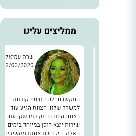
ממליצים עלינו
ן כהן
שרה עמיאל
12/03/2020
28/11/2
כברים
התקשרתי לגבי חיטוי קורונה
יינו
למשרד שלנו, הצוות הגיע עוד
ם, המדביר
באותו היום בדיוק כמו שקבענו,
הגיע בשעה 2 בלילה תוך 40 דקות
שירות יוצא דופן במיוחד בימים
לא מובן
האלה. בזכותכם אנחנו ממשיכים