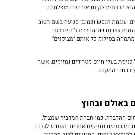
היא הכרחית לקיום אירועים מוצלחים.
ם, עוגמת הנפש וכמובן פגיעה בשם הטוב
זמנת שירות של הדברת ג’וקים בגני
המתמחה בסילוק כל אותם “מציקנים”
מיכה אלפסי
מירית יע
כניסת בעלי חיים מטרידים ומזיקים, אשר
11/2021
17/02/2019
ץ ברחבי המקום.
יכם בערב לגבי
חזרנו מחול ומסתבר שהבאנו
 באולם ובחוץ
וקים בדירה בפרדס
איתנו מה שנקרא פשפש המ
חנה, אחרי 50 דקות המדביר כבר
לא ידענו בהתחלה ממה אנחנ
חום ההדברה, כמו חברת המדביר שמציל,
ט תענוג של שירות
נעקצים בלילה זה היה פשוט 
, מכרסמים ומזיקים אחרים. מפתיע לגלות
אלה. תודה
כולם כבר החליטו שיש לנו
להימצא ג’וקים, המגיעים לרוב מהביוב.