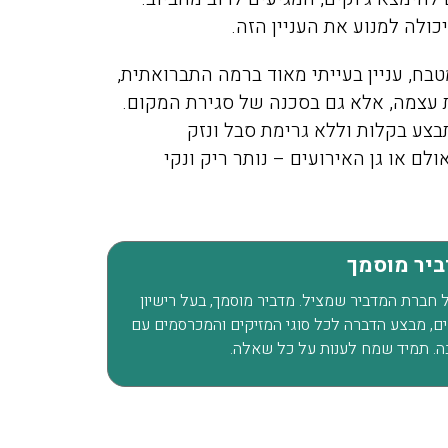
פשפשים בכל הבית עד שהגע
ולה למנוע את העניין הזה.
אליכם מהמלצה שקיבלנו מזו
בח, עניין בעייתי מאוד ברמה התברואתית,
חברים שלנו, הגיע המדביר
 עצמה, אלא גם בסכנה של סגירת המקום.
מטעמכם בדק וראה שיש צור
תבצע בקלות וללא גרימת סבל ונזק
לעשות טיפול רק בחדר אחד,
 או גן האירועים – נותר ריק ונקי
הוגן, יושרה, אין לי ספק שא
וכאשר אצטרך מדביר בעתיד
למי לפנות.
דביר מוסמך
של חברת המדביר שמציל. מדביר מוסמך, בעל רישיון
ת לוכד נחשים, מבצע הדברה לכל סוגי המזיקים והמכרסמים עם
ה. תמיד שמח לענות על כל שאלה.