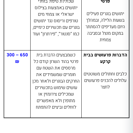
פרטי
שכוללת טיפול בזחלי
יתושים באמצעות בצילוס
יתושים בוגרים פעילים
ישראלי או צמחי מים
בשעות הלילה, ובמהלך
טורפים וריסוס נגד יתושים
היום מעדיפים להסתתר
בוגרים עם תכשירים כימיים,
במקום מוצל ובסביבה
כמו “סנטור”, “פירתרון” ועוד
צמחית
הדברות פרעושים בבית
כשמבצעים הדברת בית
650 – 300
קרקע
פרטי בהוד השרון קודם כל
₪
מרססים את השטח עם
כלבים וחתולים משוטטים
חומרים שמשמידים את
עלולים להכניס פרעושים
החרקים הבוגרים ולאחר מכן
לחצר
עושים שימוש בתכשירים
שמכילים צירומזין או
מתופרן ולא מאפשרים
לזחלים וביצים להתפתח