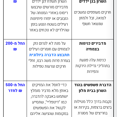
השרון בגן ילדים
השרון תשלח לגן ילדים
₪
מדבירים מורשים שיבצעו
חרקים מעופפים נמשכים
ריסוס באזורי המנוחה של
לצואה, זבל ולמזון
הזבובים או יפזרו פיתיונות
שנשאר חשוף
רעילים בשטח הנגוע בזמן
שהילדים לא נוכחים באזור
מדבירים כנימות
על מנת לא לגרום נזק
החל מ-200
בצמחיה
לצמחים עם חומרים רעילים
₪
תתבצע הדברה ביולוגית
כנימת עלה פוגעת
בעזרת פרות משה רבנו, זחלי
בתהליכי גדילת הירקות
חרקים וצרעות טפילות
והפירות
הדברת פשפשים בהוד
כדי לחסל את המזיקים
החל מ-500
השרון בבית מלון
באופן מלא מדביר מומלץ
₪ לחדר
ישתמש באבקה להדברה,
נקבות בדרך כלל מטילות
כמו “דינופליי”, שתסייע
ביצים ברצפות, בקירות או
לקטול את הפשפשים
בחריצים של מסגרת
במקומות שהגישה אליהם