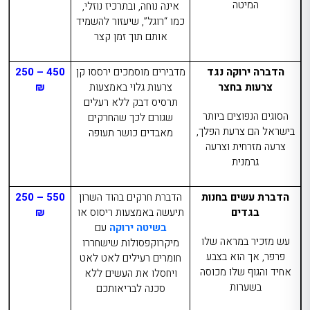
המיטה
אינה נוחה, ובתרכיז נוזלי,
כמו “רוגל”, שיעזור להשמיד
אותם תוך זמן קצר
הדברה ירוקה נגד
מדבירים מוסמכים ירססו קן
450 – 250
צרעות בחצר
צרעות גלוי באמצעות
₪
תרסיס דבק ללא רעלים
הסוגים הנפוצים ביותר
שגורם לכך שהחרקים
בישראל הם צרעת הפלך,
מאבדים כושר תעופה
צרעה מזרחית וצרעה
גרמנית
הדברת עשים בחנות
הדברת חרקים בהוד השרון
550 – 250
בגדים
תיעשה באמצעות ריסוס או
₪
בשיטה ירוקה
עם
עש מזכיר במראה שלו
מיקרוקפסולות שישחררו
פרפר, אך הוא בצבע
חומרים רעילים לאט לאט
אחיד והגוף שלו מכוסה
ויחסלו את העשים ללא
בשערות
סכנה לבריאותכם