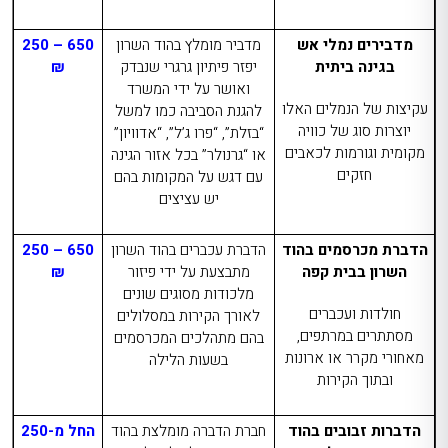
מדבירים נמלי אש
מדביר מומלץ בהוד השרון
650 – 250
בגינה ביתית
יפזר פיתיון גרגרי שנבדק
₪
ואושר על ידי המשרד
עקיצות של הנמלים האלו
להגנת הסביבה כמו למשל
יוצרות סוג של כוויה
“בזלת”, “פרו ג’ל”, “אדוויון”
מקומית וגורמות לכאבים
או “גרנולר” בכל אזור הגינה
חזקים
עם דגש על המקומות בהם
יש עציצים
הדברת מכרסמים בהוד
הדברת עכברים בהוד השרון
650 – 250
השרון בבית קפה
מתבצעת על ידי פיזור
₪
מלכודות מסוגים שונים
חולדות ועכברים
לאורך הקירות במסלולים
מסתתרים במרתפים,
בהם מתהלכים המכרסמים
מאחורי מקרר או ארונות
בשעות הלילה
ובתוך הקירות
הדברות זבובים בהוד
חברת הדברה מומלצת בהוד
החל מ-250