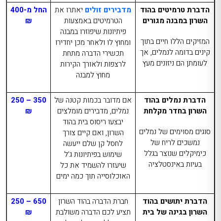
הדברת טרמיטים בהוד
מדבירים זולים
יאתרו את
החל מ-400
השרון במבנה מגורים
הטרמיטים באמצעות
₪
פיתיונות שיפוזרו במבנה
המזיקים הללו חיים בתוך
ומחוץ לו ולאחר מכן יחדירו
קינים בדומה לנמלים, אך
תכשירי הדברה מתחת
לעומתן הם ניזונים מעץ
לרצפות ולאורך הקירות
מחוץ למבנה
הדברת נמלים בהוד
אם מדובר בכמות קטנה של
350 – 250
השרון בחדר מקלחת
נמלים, מדבירים מומלצים
₪
יבצעו ריסוס בית בהוד
סוגים מסוימים של נמלים
השרון, ואם קיים צורך
נמשכים לריח של
לחסל קן שלם ייעשה
כימיקלים שנוצר בגלל
שימוש בפיתיונות ג’ל
בעיות באינסטלציה
שיעזרו להשמיד את כל
האוכלוסייה תוך כמה ימים
הדברת יתושים בהוד
חברת הדברה בהוד השרון
650 – 250
השרון בגינה של בית
תציע לכם הדברה משולבת
₪