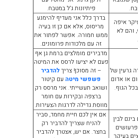
בח.
פיתיונות ג'ל במטבח.
בדרך כלל אני מעדיף להימנע
יקר איפה
מריסוס, אלא אם כן זו בעיה
 והם לא
ממש חמורה. אפשר לפתור את
זה עם מלכודות פרומונים.
מדבירים מומלצים ברמת גן אף
מיכה אלפסי
מירית יע
פעם לא יציעו לרסס את המיטה
11/2021
17/02/2019
ה גרעין של
– זה מסוכן! צריך
להדביר
ם או אדום.
פשפשי מיטה
עם קיטור
כל הגוף.
ושואב תעשייתי. אני מרסס רק
ברצפה ובקירות עם חומר
יכם בערב לגבי
חזרנו מחול ומסתבר שהבאנו
מווסת גדילה לדרגות הצעירות.
וקים בדירה בפרדס
איתנו מה שנקרא פשפש המ
אם אין לכם חיית מחמד, סביר
חנה, אחרי 50 דקות המדביר כבר
לא ידענו בהתחלה ממה אנחנ
ינם לבין
להניח שצריך להדביר רק
ט תענוג של שירות
נעקצים בלילה זה היה פשוט 
פרעושים
בחצר. אם יש, אצטרך להדביר
אלה. תודה
כולם כבר החליטו שיש לנו
ים בעיקר