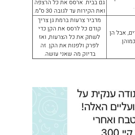
גם בבית. ארסס את כל הרצפה
פשפשים בכל הבית עד שהגע
ואת הקירות עד לגובה 30 ס"מ.
אליכם מהמלצה שקיבלנו מזו
מדביר צרעות ברמת גן צריך
חברים שלנו, הגיע המדביר
קודם כל לרסס את הקן כדי
מטעמכם בדק וראה שיש צור
ים, אבל הן
לשתק את כל הצרעות, ואז
לעשות טיפול רק בחדר אחד,
מוהן.
לפרק ולפנות את הקן. זה
הוגן, יושרה, אין לי ספק שא
בדיוק מה שאני עושה.
וכאשר אצטרך מדביר בעתיד
למי לפנות.