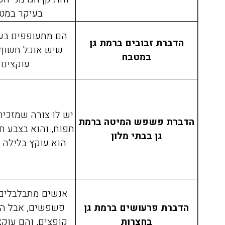
בעיקר במט
הם מתעופפים בע
הדברת זבובים ברמת גן
שיש אוכל חשוף,
במטבח
עוקצים.
אריאלה לוין
08/04/2020
יש לו צורה שמזכיר
הדברת פשפש המיטה ברמת
תפוח, והוא בצבע חו
גן בבתי מלון
הוא עוקץ בלילה ב
הזמנתי אתכם לצורך הדברת
התקשרתי אל
טרמיטים שהיו לנו בחדר שינה
הדברה של ג'
בפרקט, הגיע בחור בשם דני ביצע
אנשים מתבלבלים ב
את העבודה בצורה מושלמת וגם
היה פה, פשו
הדברת פרעושים ברמת גן
פשפשים, אבל ה
נתן לנו אחריות ככה שאנחנו
אין דברים כ
בחצרות
קופצים, והם עוקצ