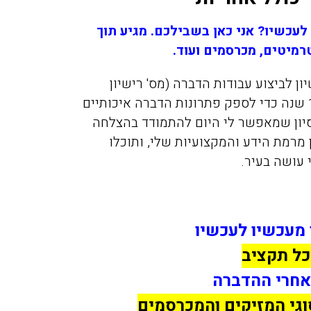
עכשיו? אני כאן בשבילכם. מגיע תוך
רמיטים, מכרסמים ועוד.
יון לביצוע עבודות הדברה (מס' רישיון
3054). את חברת המדביר שמציל הקמתי לפני כ-15 שנה כדי לספק פתרונות הדברה איכותיים
סיון שמאפשר לי היום להתמודד בהצלחה
מרמת הידע והמקצועיות שלי, ותוכלו
 עושה בעיר.
 מעכשיו לעכשיו
כל תקציב
אחרי ההדברה
וגי המזיקים והמכרסמים