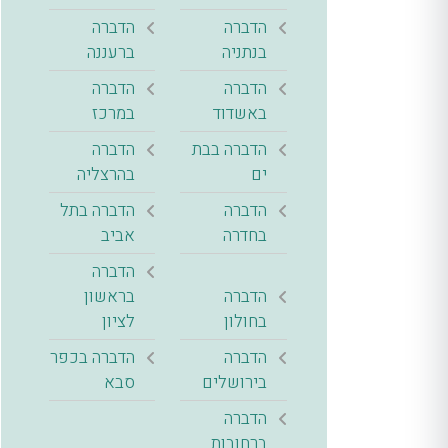
הדברה
הדברה
בנתניה
ברעננה
הדברה
הדברה
באשדוד
במרכז
הדברה בבת
הדברה
ים
בהרצליה
הדברה
הדברה בתל
בחדרה
אביב
הדברה
הדברה
בראשון
בחולון
לציון
הדברה
הדברה בכפר
בירושלים
סבא
הדברה
ברחובות