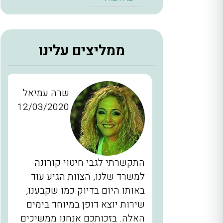
ממליצים עלינו
ן כהן
שרה עמיאל
12/03/2020
28/11/2
כברים
התקשרתי לגבי חיטוי קורונה
יינו
למשרד שלנו, הצוות הגיע עוד
ם, המדביר
באותו היום בדיוק כמו שקבענו,
הגיע בשעה 2 בלילה תוך 40 דקות
שירות יוצא דופן במיוחד בימים
לא מובן
האלה. בזכותכם אנחנו ממשיכים