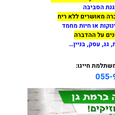
גנת הסביבה
ברה מאושרים ללא ריח
וקות או חיות מחמד
 גג, עסק, בניין…
שתלמת חייגו:
055-