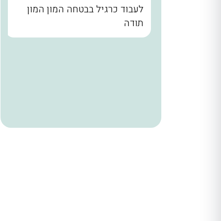
נו קודם
לעבוד כרגיל בבטחה המון המון
הבית עד
תודה
. שלומי
ר מאחורי
הניח
 היה הוגן
ודים