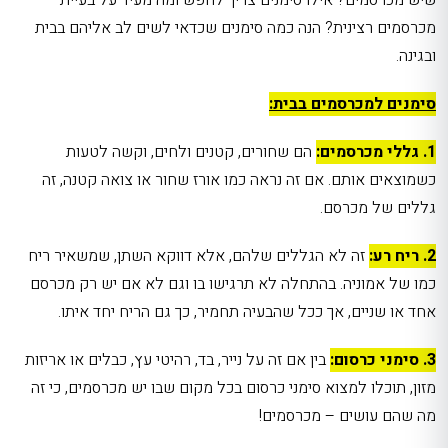
מכרסמים רצינית? הנה כמה סימנים שכדאי לשים לב אליהם בבית
ובגינה.
סימנים למכרסמים בבית:
1. גללי מכרסמים:
הם שחורים, קטנים ולחים, וקשה לטעות
כשמוצאים אותם. אם זה נראה כמו אורז שחור או צואה קטנה, זה
גללים של מכרסם.
2. ריח רע:
זה לא הגללים שלהם, אלא דווקא השתן, שמשאיר ריח
כמו של אמוניה. בהתחלה לא תרגישו בו וגם לא אם יש רק מכרסם
אחד או שניים, אך ככל שהבעיה תחמיר, כך גם הריח יחד איתו.
3. סימני כרסום:
בין אם זה על נייר, בד, רהיטי עץ, כבלים או אריזות
מזון, תוכלו למצוא סימני כרסום בכל מקום שבו יש מכרסמים, כי זה
מה שהם עושים – מכרסמים!