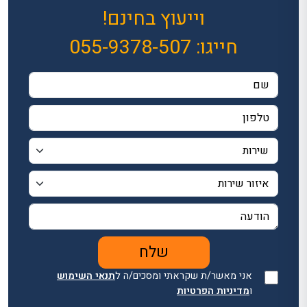
וייעוץ בחינם!
חייגו:
055-9378-507
אני מאשר/ת שקראתי ומסכים/ה ל
תנאי השימוש
ו
מדיניות הפרטיות