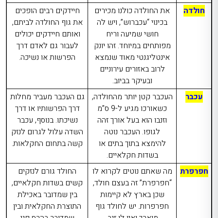
חולדה
את החולדה כולנו מכירים
חיידקים רבים הופכים
בכינוי “עכברוש”, ויש לה
את גוף החולדה לביתם,
חושי שמיעה וריח
ואותם חיידקים יכולים
מפותחים במיוחד. זהו יונק
לעבור גם לאדם דרך
אינטליגנטי מאוד שנמצא
הפרשות או נשיכה.
לרוב באזורים עירוניים
ובעיקר בביוב.
עכבר
העכבר קטן יותר מהחולדה,
גם העכבר מעביר מחלות
כשאורכו מגיע ל-9 ס”מ
דרך הפרשותיו או דרך
וזנבו הוא בעל אורך זהה
נשיכתו. בנוסף, עכבר
לגופו. העכבר נוטה
השדה עלול לגרום לנזק
להימצא בתוך בתים או
קשה בתחום החקלאות.
בשדות חקלאיים.
חפרפרת
מה שאתם נוטים לקרוא לו
החולד גורם לנזקים
“חפרפרת” זה בעצם חולד,
קשים בשדות חקלאיים,
שכן בארץ לא קיימות
בין שמדובר באכילת
חפרפרות. יש לחולד גוף
התוצרת החקלאית ובין