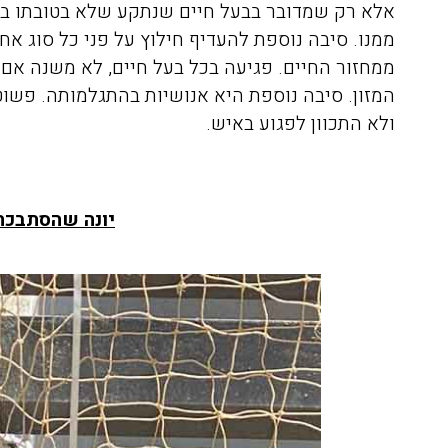
אלא רק שמדובר בבעל חיים שנתקע שלא בטובתו בתו
ממנו. סיבה נוספת להעדיף חילוץ על פני כל סוג אח
ממחזור החיים. פגיעה בכל בעל חיים, לא משנה אם 
המזון. סיבה נוספת היא אנושיות בהתגלמותה. פשוט
ולא התכוון לפגוע באיש.
אריאלה לוין
08/04/2020
יונה שהסתבכה
הזמנתי אתכם לצורך הדברת
התקשרתי אל
טרמיטים שהיו לנו בחדר שינה
הדברה של ג'
בפרקט, הגיע בחור בשם דני ביצע
את העבודה בצורה מושלמת וגם
היה פה, פשו
נתן לנו אחריות ככה שאנחנו
אין דברים כ