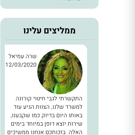
ממליצים עלינו
ן כהן
שרה עמיאל
12/03/2020
28/11/2
כברים
התקשרתי לגבי חיטוי קורונה
יינו
למשרד שלנו, הצוות הגיע עוד
ם, המדביר
באותו היום בדיוק כמו שקבענו,
הגיע בשעה 2 בלילה תוך 40 דקות
שירות יוצא דופן במיוחד בימים
לא מובן
האלה. בזכותכם אנחנו ממשיכים