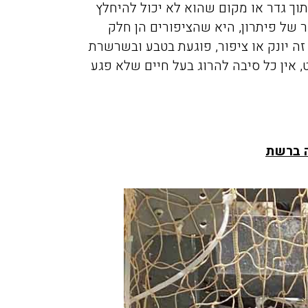
ך גדר או מקום שהוא לא יכול להיחלץ
ר של פיתרון, היא שהציפורים הן חלק
זה יונק או ציפור, פוגעת בטבע ובשרשרת
, אין כל סיבה להרוג בעל חיים שלא פגע
מיכה אלפסי
מירית יע
11/2021
17/02/2019
 ברשת
יכם בערב לגבי
חזרנו מחול ומסתבר שהבאנו
וקים בדירה בפרדס
איתנו מה שנקרא פשפש המ
חנה, אחרי 50 דקות המדביר כבר
לא ידענו בהתחלה ממה אנחנ
ט תענוג של שירות
נעקצים בלילה זה היה פשוט 
אלה. תודה
כולם כבר החליטו שיש לנו