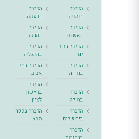
הדברה
הדברה
בנתניה
ברעננה
הדברה
הדברה
באשדוד
במרכז
הדברה בבת
הדברה
ים
בהרצליה
הדברה
הדברה בתל
בחדרה
אביב
הדברה
הדברה
בראשון
בחולון
לציון
הדברה
הדברה בכפר
בירושלים
סבא
הדברה
ברחובות