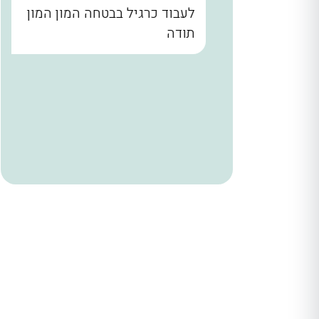
נו קודם
לעבוד כרגיל בבטחה המון המון
הבית עד
תודה
. שלומי
ר מאחורי
הניח
 היה הוגן
ודים