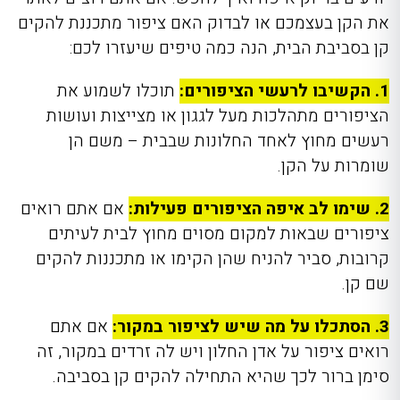
את הקן בעצמכם או לבדוק האם ציפור מתכננת להקים
קן בסביבת הבית, הנה כמה טיפים שיעזרו לכם:
1. הקשיבו לרעשי הציפורים:
תוכלו לשמוע את
הציפורים מתהלכות מעל לגגון או מצייצות ועושות
רעשים מחוץ לאחד החלונות שבבית – משם הן
שומרות על הקן.
2. שימו לב איפה הציפורים פעילות:
אם אתם רואים
ציפורים שבאות למקום מסוים מחוץ לבית לעיתים
קרובות, סביר להניח שהן הקימו או מתכננות להקים
שם קן.
3. הסתכלו על מה שיש לציפור במקור:
אם אתם
רואים ציפור על אדן החלון ויש לה זרדים במקור, זה
סימן ברור לכך שהיא התחילה להקים קן בסביבה.