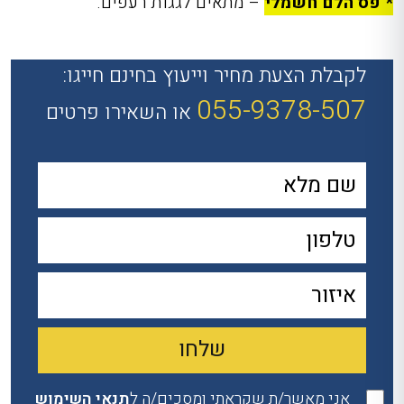
* פס הלם חשמלי
– מתאים לגגות רעפים.
לקבלת הצעת מחיר וייעוץ בחינם חייגו:
055-9378-507
או השאירו פרטים
אני מאשר/ת שקראתי ומסכים/ה ל
תנאי השימוש