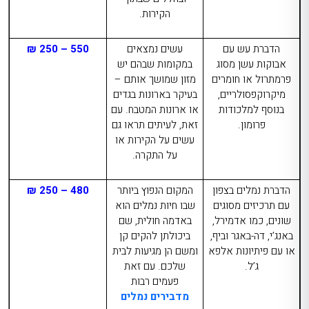
הקירות.
הדברת עש עם
עשים נמצאים
550 – 250 ₪
אבוקות עשן מסוג
במקומות שבהם יש
פרמתרול או חומרים
מזון שמושך אותם –
מיקרוקפסולריים,
בעיקר בארונות בגדים
בנוסף למלכודות
או ארונות המטבח. עם
פרומון.
זאת, לעיתים תראו גם
עשים על הקירות או
על התקרה.
הדברת נמלים בצפון
המקום הנפוץ ביותר
480 – 250 ₪
עם תרכיזים מסוגים
שבו חיות נמלים הוא
שונים, כמו אדמירל,
באדמה חולית, שם
באנג’י, דה-באגר וביף,
ביכולתן להקים קן
או עם פיתיונות אלפא
ומשם הן מגיעות לבית
ג’ל.
שלכם. עם זאת
פעמים רבות
מדבירים נמלים