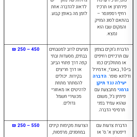
פירתרון או תרכיז
לדאוג להדברה אחת
רחיף רספונסר –
לזמן מה באופן קבוע.
בהתאם לסוג המזיק
והמקום שבו הוא
נמצא.
הדברת ג’וקים בצפון
מגיעים לרוב למטבחים
450 – 250 ₪
עם תרכיזים רחיפים
בבתים, מסעדות ובתי
או מתחלבים כמו
קפה דרך פתחי הביוב
בי-10, באנג’י, אדמירל
או דרך חריצים
ודלתא סופר.
הדברה
בקירות. יכולים
יעילה נגד תיקן
להסתתר מתחת
גרמני
מתבצעת עם
לרהיטים או מאחורי
פיתיון ג’ל, משום
מכשירי חשמל
שהוא עמיד בפני
גדולים.
תרסיסי הדברה.
הדברת צרעות עם
הצרעות מקימות קינים
550 – 250 ₪
דיפטרון א’.ס’ או
במחסנים, מרפסות,