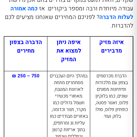
עבודה מיוחדת ורבה ומספר ביקורים. אז
כמה אמורה
לעלות הדברה
? לפניכם המחירים שאנחנו מציעים לכם
להדברות.
איזה מזיק
איפה ניתן
הדברה בצפון
מדבירים
למצוא את
מחירים
המזיק
הדברת מכרסמים
במהלך היום העכברים
750 – 250 ₪
בצפון
עם מלכודות
מסתתרים מתחת
ופיתיונות מסוגים
לארונות המטבח,
שונים, כמו בלוקיון
מאחורי מכשירי
פלוס, זאגור פסטה,
חשמל גדולים כמו
כופתיון פלוס, סולו
מקרר, תנור וכדומה,
בלוק ועוד.
באזורים מבודדים כמו
עליות גג ומרתפים,
בתוך אריזות קרטון
ובחללים שבתוך