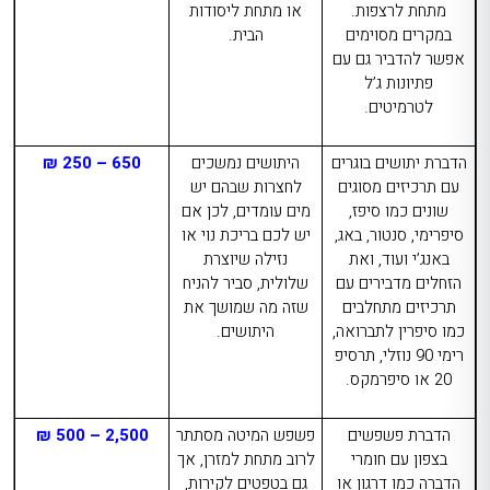
מתחת לרצפות.
או מתחת ליסודות
במקרים מסוימים
הבית.
אפשר להדביר גם עם
פתיונות ג’ל
לטרמיטים.
הדברת יתושים בוגרים
היתושים נמשכים
650 – 250 ₪
עם תרכיזים מסוגים
לחצרות שבהם יש
שונים כמו סיפז,
מים עומדים, לכן אם
סיפרימי, סנטור, באג,
יש לכם בריכת נוי או
באנג’י ועוד, ואת
נזילה שיוצרת
הזחלים מדבירים עם
שלולית, סביר להניח
תרכיזים מתחלבים
שזה מה שמושך את
כמו סיפרין לתברואה,
היתושים.
רימי 90 נוזלי, תרסיפ
20 או סיפרמקס.
הדברת פשפשים
פשפש המיטה מסתתר
2,500 – 500 ₪
בצפון
עם חומרי
לרוב מתחת למזרן, אך
הדברה כמו דרגון או
גם בטפטים לקירות,