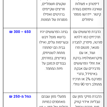
דיפטרון + פעולות
שקעים חשמליים,
שאיבה וחימום בעזרת
חריצים שקיימים
קיטור. יידרשו מספר
ברהיטים ואפילו
טיפולים.
מסגרות של תמונות.
הדברת פרעושים עם
בגינה הפרעושים יהיו
650 – 300 ₪
תרכיזים כמו דלתא
בדשא מוצל ויבש
פורטה, סיפרין, למבדה
ובערימות עלים, ואילו
סטאר, פנטום פרו
בבית הם יסתתרו
ועוד, או עם
מתחת לשטיחים,
מיקרואמולסיה ברקת.
בחריצים, במזרנים,
את זחלי הפרעושים
בבגדים וכמובן על
מדבירים עם אבקת
חיות המחמד.
באיסידל, גרגרי
נפורקס 2% או תרכיז
מתחלב רימי 90 נוזלי.
הדברת מזיקי מזון עם
מפעלי מזון שבהם
החל מ-250 ₪
טבליות אידוי קוויק
מאחסנים כמויות
פוס, תרכיז ערפול
גדולות של מזון – יש