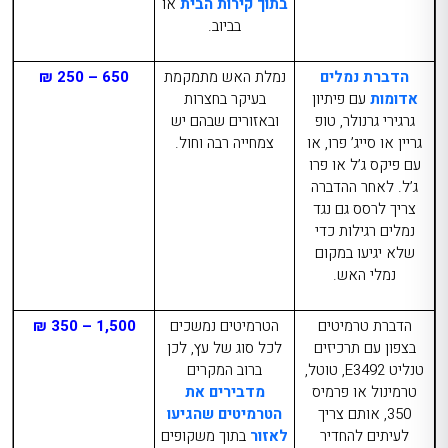
בתוך קירות הבית
או
בביוב.
הדברת נמלים
נמלת האש מתמקמת
650 – 250 ₪
אדומות
עם פיתיון
בעיקר בחצרות
גרגירי גרנולר, טופ
ובאזורים שבהם יש
גריין או סייג’ פרו, או
צמחייה רבה וחול.
עם פיקס ג’ל או פרו
ג’ל. לאחר ההדברה
צריך לרסס גם נגד
נמלים רגילות כדי
שלא יגיעו במקום
נמלי האש.
הדברת טרמיטים
הטרמיטים נמשכים
1,500 – 350 ₪
בצפון
עם תרכיזים
לכל סוג של עץ, לכן
טנליט
E3492
, טוטל,
ברוב המקרים
טרמינול או פרמיס
מדבירים את
350, אותם צריך
הטרמיטים שהגיעו
לעיתים להחדיר
לאזור
בתוך משקופים