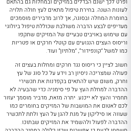
ופרט לכך ישנם הבדלים במזיקים ובמחלות גם בהתאם
לעונות השנה. בחירת טיפול מתאים לעץ חולה תלויה
בחומרת המחלה ובסוגה, אך לרוב מדבירים מוסמכים
מעדיפים לבצע הדברה משולבת שכוללת טיפול ביולוגי
עם שימוש באויבים טבעיים של המזיקים שתקפו
וריסוס העצים הנגועים עם קוטלי חרקים או פטריות
כמו למשל “קונפידור”, “מלתיון” ועוד.
חשוב לציין כי ריסוס נגד חרקים ומחלות בעצים זה
פעולה שמצריכה ניסיון רב וידע על כל סוג של עץ
וחרק, משום שיש להתאים בקפדנות את תכשירי
ההדברה למחלת העץ על פי סימניה כדי שהבעיה לא
תחמיר והעץ לא ייכנע. יתרה מזאת, מדביר מוסמך יעזור
לכם לאטום את המושבות של המזיקים בחומרים כמו
שעווה או סיליקון על מנת להגן על העץ ולתת לתכשיר
ההדברה לפעול ולהשמיד את המזיקים שבתוכו.
תשמחו לדעת כי אפשרות שכזו כלולה במחיר ההדברה