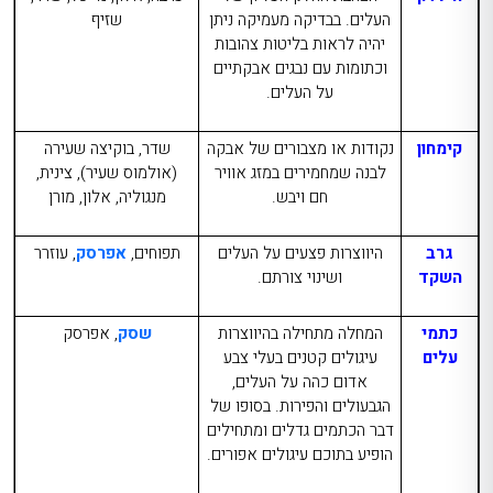
העלים. בבדיקה מעמיקה ניתן
שזיף
יהיה לראות בליטות צהובות
וכתומות עם נבגים אבקתיים
על העלים.
קימחון
נקודות או מצבורים של אבקה
שדר, בוקיצה שעירה
לבנה שמחמירים במזג אוויר
(אולמוס שעיר), צינית,
חם ויבש.
מנגוליה, אלון, מורן
גרב
היווצרות פצעים על העלים
תפוחים,
אפרסק
, עוזרר
השקד
ושינוי צורתם.
כתמי
המחלה מתחילה בהיווצרות
שסק
, אפרסק
עלים
עיגולים קטנים בעלי צבע
אדום כהה על העלים,
הגבעולים והפירות. בסופו של
דבר הכתמים גדלים ומתחילים
הופיע בתוכם עיגולים אפורים.