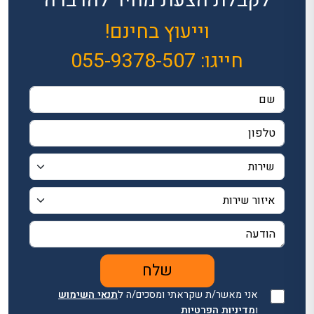
וייעוץ בחינם!
חייגו:
055-9378-507
אני מאשר/ת שקראתי ומסכים/ה ל
תנאי השימוש
ו
מדיניות הפרטיות