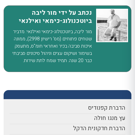
נכתב על ידי מור ליבה
ביוטכנולוג-כימאי ואילנאי
מור ליבה, ביוטכנולוג-כימאי ואילנאי. מדביר
שטחים פתוחים (מס' רישיון 2998), ממונה
איכות סביבה בכיר ואחראי חומ"ס, מתעסק
בשימור ושיקום עצים וניהול סיכונים סביבתי
כבר 20 שנה. תמיד שמח לתת שירות.
הדברת קפנודיס
עץ מנגו חולה
הדברת חדקונית הדקל