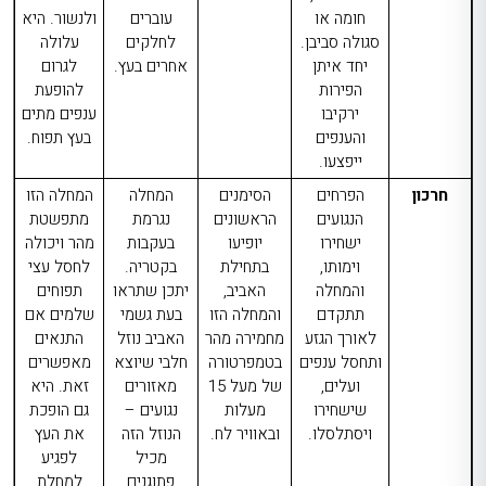
חומה או
עוברים
ולנשור.
היא
סגולה סביבן.
לחלקים
עלולה
יחד איתן
אחרים בעץ.
לגרום
הפירות
להופעת
ירקיבו
ענפים מתים
והענפים
בעץ תפוח.
ייפצעו.
חרכון
הפרחים
הסימנים
המחלה
המחלה הזו
הנגועים
הראשונים
נגרמת
מתפשטת
ישחירו
יופיעו
בעקבות
מהר ויכולה
וימותו,
בתחילת
בקטריה.
לחסל עצי
והמחלה
האביב,
יתכן שתראו
תפוחים
תתקדם
והמחלה הזו
בעת גשמי
שלמים אם
לאורך הגזע
מחמירה מהר
האביב נוזל
התנאים
ותחסל ענפים
בטמפרטורה
חלבי שיוצא
מאפשרים
ועלים,
של מעל 15
מאזורים
זאת. היא
שישחירו
מעלות
נגועים –
גם הופכת
ויסתלסלו.
ובאוויר לח.
הנוזל הזה
את העץ
מכיל
לפגיע
פתוגנים
למחלת