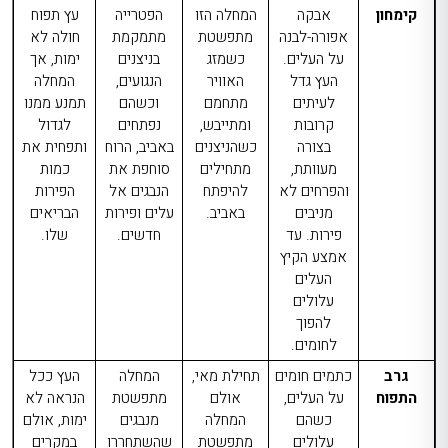
קימחון
אבקה
המחלה הזו
הפטרייה
עץ תפוח
אפורה-לבנה
מתפשטת
מתמקמת
חולה לא
על העלים.
כשמזג
בניצנים
ימות, אך
העץ גדל
האוויר
הנגועים,
המחלה
לעיתים
מתחמם
וכשהם
תמנע ממנו
קרובות
ומתייבש,
נפתחים
לגדול
בצורה
כשהניצנים
באביב, הרוח
ותפחית את
מעוותת,
מתחילים
סוחפת את
כמות
והפרחים לא
להיפתח
הנבגים אל
הפירות
מניבים
באביב.
עלים ופירות
הבריאים
פירות. עד
חדשים.
שלו.
אמצע הקיץ
העלים
עלולים
להפוך
לחומים.
גרב
כתמים חומים
תחילת מאי,
המחלה
העץ ככל
התפוח
על העלים,
אולם
מתפשטת
הנראה לא
כשהם
המחלה
מנבגים
ימות, אולם
עלולים
מתפשטת
שהשתחררו
במקרים