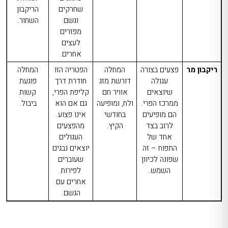
שחרקים
הריקבון
וגשם
השחור.
מפזרים
לעצים
אחרים.
ריקבון מר
פצעים בצורה
המחלה
הפטריה הזו
המחלה
עגולה
דורשת מזג
חודרת דרך
פוגעת
שיוצאים
אוויר חם
קליפת הפרי,
קשות
ממרכז הפרי.
ולח, ומופיעה
גם אם הוא
ביבול.
הם מופיעים
בחודשי
אינו פצוע.
לרוב בצד
הקיץ.
מהפצעים
אחד של
העגולים
התפוח – זה
יוצאים נבגים
שפונה לכיוון
שעוברים
השמש.
לפירות
אחרים עם
הגשם.