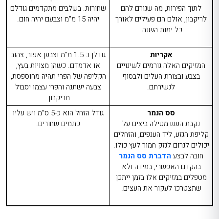
לתוך הפירות, מה שגורם להם
שחורות. בשלבים מתקדמים גודלם
לריקבון, אולם הם פעילים לאורך
יהיה 15 מ”מ וצבעם יהיה חום.
כל ימות השנה.
אקריות
גודלן כ-1.5 מ”מ וצבען אפור, צהוב
המזיקים האלה גורמים לשינויים
או אדמדם. כשהן מצויות בעץ,
בצבע ובצורת העלים ולבסוף
הקליפה של הפרי תהיה מחוספסת,
לנשירתם.
צבעה ישתנה והפרי עצמו יסבול
מריקבון.
סס הנמר
גודל הזחל הוא כ-5 ס”מ ויש עליו
נקבת העש מטילה ביצים על
כתמים שחורים.
קליפת הגזע, ליד הענפים, והזחלים
יכולים לגרום לנזק חמור לעץ כולו.
חובה לבצע
הדברת סס הנמר
בהקדם האפשרי, במידה ולא
מטפלים במזיקים אלו בזמן ייתכן
שתצטרכו לעקור את העצים.