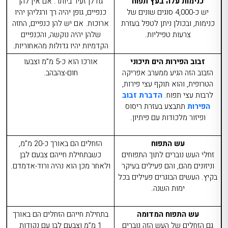
כנימות עלה בעץ תפוח
גודלן זעיר ביותר. אם אין להן
יש כ-4,000 סוגים שונים של
כנפיים, גופן יהיה רך ורגליהן יהיו
כנימות, ובכולן ניתן לטפל בעזרת
ארוכות. אם יש להן כנפיים, החזה
צרעות טפיליות.
שלהן יהיה נוקשה, והכנפיים
הקדמיות יהיו גדולות מהאחוריות.
זבוב הפירות הים תיכוני
אורכו הוא כ-5 מ”מ וצבעו
הזבוב הזה הגיע ממערב אפריקה
חום-צהבהב.
הטרופית, והוא תוקף עצי פירות,
לרבות עצי תפוח.
הדברת זבוב
הפירות
תתבצע בעזרת ריסוס
ופיזור מלכודות עם פיתיון.
עש התפוח
הזחלים הם באורך כ-20 מ”מ,
זחלי העש נוברים לתוך התפוחים
כשבתחילת חייהם צבעם לבן
וניזונים מהם, והם פעילים בעיקר
ולאחר מכן הוא נהיה ורוד-אדמדם.
בקיץ. העשים הבוגרים פעילים בכל
ימות השנה.
עש התפוח המדומה
בתחילת חייהם הזחלים הם באורך
גם הזחלים של העש הזה נוברים
1 מ”מ וצבעם לבן עם נקודות