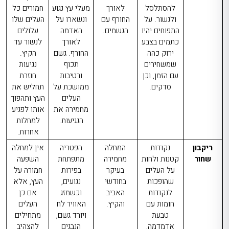
להסתלסל
לאורך
מעלי עץ נגוע
חמורים כל
ולנשור. על
החורף עם
ונשארו על
העלים שלו
התפוחים יהיו
הגשמים.
האדמה
עלולים
כתמים בצבע
לאורך
לנשור עד
ירוק כהה
החורף. גשם
הקיץ.
שמשחירים
תכוף
נגיעות
עם הזמן, וכן
ורטיבות
חוזרת
סדקים.
ממושכת על
תחליש את
העלים
העץ ותהפוך
מחמירה את
אותו לפגיע
הנגיעות.
למחלות
אחרות.
ריקבון
נקודות
המחלה
הפטריה
אין למחלה
שחור
קטנות ולחות
מחמירה
מתפתחת
השפעה
על העלים
בעיקר
בפירות
חמורה על
שהופכות
בחודשי
נגועים,
העץ, אלא
לנקודות
האביב
וכשמזג
אם כן
חומות עם
והקיץ.
האוויר לח
העלים
טבעת
ויורד גשם,
מתחילים
אדמדמה,
הנבגים
להצהיב