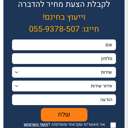
לקבלת הצעת מחיר להדברה
וייעוץ בחינם!
חייגו:
055-9378-507
אני מאשר/ת שקראתי ומסכים/ה ל
תנאי השימוש