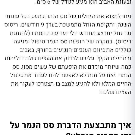
ובעונת האביב הוא מגיע לגודל של 6 ס”מ.
ניתן למצוא את הזחלים של סס הנמר כמעט בכל עונות
השנה, ותקופת הזחל מתמשכת בערך 9 חודשים. ריסוס
נגד זחל יתבצע מחודש יולי ועד עונת הסתיו (להזמנת
ריסוס). במקרה של הופעת
סס הנמר טיפול ומניעה
כוללים את גיזום הענפים הנגועים בחורף, באביב
ובתחילת הקיץ. עליכם לבדוק את העצים שלכם ולזהות
כמה שיותר מוקדם את הופעתם של עשים מסוג סס
הנמר. זאת על מנת לא לאפשר להם לעבור את גלגול
החיים המלא ולא להגיע למצב בו תצטרכו לעקור את
העצים שלכם.
איך מתבצעת הדברת סס הנמר על