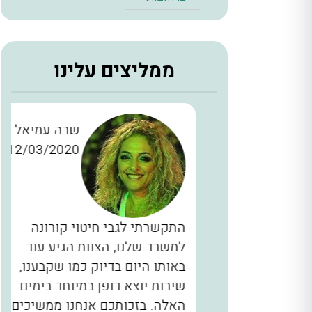
ממליצים עלינו
ן כהן
שרה עמיאל
12/03/2020
28/11/2
כברים
התקשרתי לגבי חיטוי קורונה
יינו
למשרד שלנו, הצוות הגיע עוד
ם, המדביר
באותו היום בדיוק כמו שקבענו,
הגיע בשעה 2 בלילה תוך 40 דקות
שירות יוצא דופן במיוחד בימים
לא מובן
האלה. בזכותכם אנחנו ממשיכים