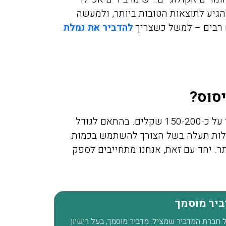
יע לתוצאות הטובות ביותר, ולמעשה
 רבים – למשל כשצריך
להדביר את נמלת
יסוס?
מיכה אלפסי
מירית יע
11/2021
17/02/2019
עומד על כ-150-200 שקלים. בהתאם לגודל
עלות תעלה בשל הצורך להשתמש בכמות
ר. יחד עם זאת, אנחנו מתחייבים לספק
יכם בערב לגבי
חזרנו מחול ומסתבר שהבאנו
וקים בדירה בפרדס
איתנו מה שנקרא פשפש המ
חנה, אחרי 50 דקות המדביר כבר
לא ידענו בהתחלה ממה אנחנ
דביר מוסמך
ט תענוג של שירות
נעקצים בלילה זה היה פשוט 
אלה. תודה
כולם כבר החליטו שיש לנו
של חברת המדביר שמציל. מדביר מוסמך, בעל רישיון