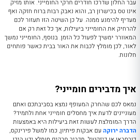
עבר החלון שדרכו חודרים חרקי החומייני. אותו מזיק
אינו טס בכישרון רב, והוא נאבק רבות ברוח חזקה ואף
מעדיף להימנע ממנה. על כן השיטה הזו תעזור לכם
להרחיק את החומייני ביעילות, אך כל זאת רק אם
המאוורר ימשיך לפעול כל הזמן. בנוסף, החומייני נמשך
לאור, לכן מומלץ לכבות את האור בבית כאשר פותחים
חלונות.
איך מדבירים חומייני?
נמאס לכם שהחרק המעופף נמצא בסביבתכם ואתם
מעוניינים לדעת איך מחסלים חומייני אחת ולתמיד?
הדרך המומלצת לעשות זאת ביעילות היא באמצעות
הדברה ירוקה
עם אבקות פיתיון, כמו למשל פירינקס,
דורסבאן או דיזקטול. מדביר חרקים מומלץ ידע היכן