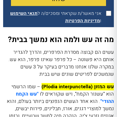
אני מאשר/ת שקראתי ומסכים/ה ל
תנאי השימוש
ו
מדיניות הפרטיות
מה זה עש ולמה הוא נמשך בבית?
עשים הם קבוצה מסדרת הפרפרים, והדרך להגדיר
אותם היא פשוטה – כל פרפר שאינו פרפר, הוא עש.
במקרה שלנו אנחנו מדברים בעיקר על 3 עשים
שנמשכים לפריטים שונים שיש בבית:
עש המזון (Plodia interpunctella)
– שמו הרשמי
הוא "עשנור הקמח", ויש שקוראים לו
"עש הקמח
ההודי"
. הוא אחד העשים הנפוצים ביותר בעולם, והוא
נמשך למוצרי דגנים, אורז, תבלינים, פירות יבשים,
אגוזים וזרעי צ'יה. הנקבה חיה למשך שבועיים, ובזמן