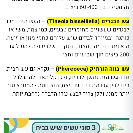
זה מטילה בין 60-400 ביצים.
עש הבגדים (Tineola bisselliella)
– העש הזה נמשך
לבגדים שעשויים מחומרים טבעיים, כמו צמר, משי או
כותנה, ובמיוחד לבדים שיש עליהם כתמי מזון או זיעה.
הוא מתרבה מהר מאוד, והנקבה שלו יכולה להטיל עד
200 ביצים תוך שבועיים וחצי.
עש בונה הנרתיק (Phereoeca)
– נקרא גם עש הבית.
גם העש הזה נמשך לבדים, ולכן קל מאוד להתבלבל
בינו לבין עש הבגדים. עם זאת, הוא נוטה להתחבא טוב
יותר ממנו, ולכן צריך לבצע נגדו הדברה נרחבת יותר.