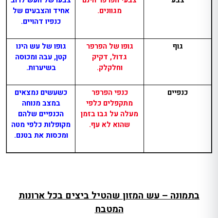
מגוונים.
אחיד והצבעים של
כנפיו דהויים.
גוף
גופו של הפרפר
גופו של עש הינו
גדול, דקיק
קטן, עבה ומכוסה
וחלקלק.
בשיערות.
כנפיים
כנפי הפרפר
כשעשים נמצאים
מתקפלים כלפי
במצב מנוחה
מעלה על גבו בזמן
הכנפיים שלהם
שהוא לא עף.
מקופלות כלפי מטה
ומכסות את בטנם.
בתמונה – עש המזון שהטיל ביצים בכל ארונות
המטבח