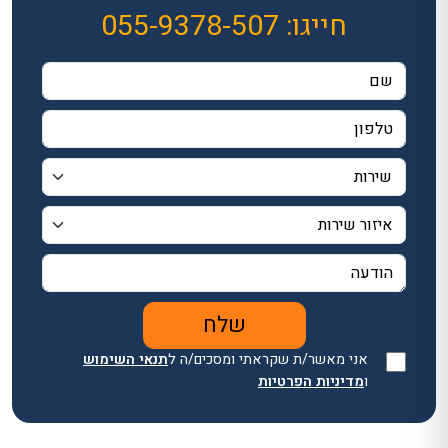
חייגו:
055-9378-507
אני מאשר/ת שקראתי ומסכים/ה ל
תנאי השימוש
ו
מדיניות הפרטיות