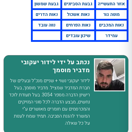
אזור התעשייה
גבעת הסביונים
גבעת שמשון
מוטה גור
נאות אשכול
נאות הדרים
נאות המכבים
נאות הפרחים
נווה עובד
עמידר
שיכון עובדים
נכתב על ידי לידור יעקובי
מדביר מוסמך
לידור יעקובי נשוי + שניים מנכ"ל ובעלים של
חברת המדביר שמציל. מדביר מוסמך, בעל
רישיון הדברה מספר 3054. בעל תעודת לוכד
נחשים, מבצע הדברה לכל סוגי המזיקים
והמכרסמים עם חומרים מאושרים ע"י
המשרד להגנת הסביבה. תמיד שמח לענות
על כל שאלה.