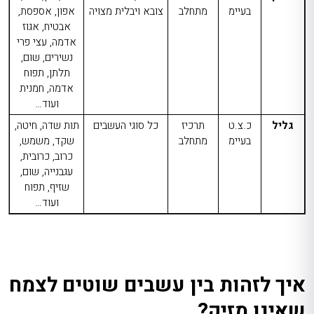
בעיימ
מתחלב
צובא ויבלית מצויה
אפון,
אספסת,
אבטיח, אגוז
אדמה, עצי פרי
נשירים, שום,
תלתן, תפוח
אדמה, חמנית
ועוד…
גליל
כ.צ.ט
תרכיז
כל סוגי העשבים
תות שדה, חיטה,
בעיימ
מתחלב
שקד, משמש,
כרוב, כרובית,
עגבנייה, שום,
שזיף, תפוח
ועוד…
איך לזהות בין עשבים שוטים לצמח
שאינו מזיק?