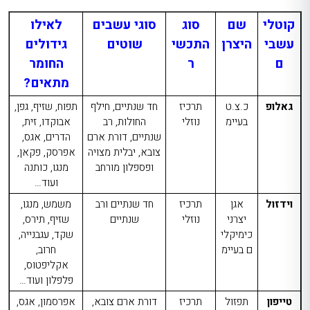
קוטלי
שם
סוג
סוגי עשבים
לאילו
עשבי
היצרן
התכשי
שוטים
גידולים
ם
ר
החו
מר
מתאים?
גאלופ
כ.צ.ט
תרכיז
חד שנתיים, חילף
תפוח, שזיף, גפן,
בעיימ
נוזלי
החולות, רב
אבוקדו, זית,
שנתיים, דורת ארם
הדרים, אגס,
צובא, יבלית מצויה
אפרסק, פקאן,
ופספלון מורחב
מנגו, כותנה
ועוד…
וידזול
אגן
תרכיז
חד שנתיים ורב
משמש,
מנגו,
יצרני
נוזלי
שנתיים
שזיף, תירס,
כימיקלי
שקד, עגבנייה,
ם בעיימ
חרוב,
אקליפטוס,
פלפלון ועוד…
טייפון
תפזול
תרכיז
דורת ארם צובא,
אפרסמון, אגס,