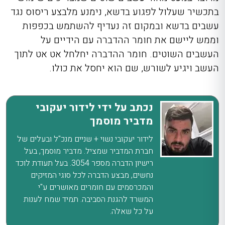
בתכשיר שעלול לפגוע בדשא, נימנע מלבצע ריסוס נגד
עשבים בדשא
ובמקום זה נעדיף להשתמש בכפפות
וממש ליישם את חומר ההדברה עם הידיים על
העשבים השוטים. חומר ההדברה יחלחל אט אט לתוך
העשב ויגיע לשורש, שם הוא יחסל את כולו.
נכתב על ידי לידור יעקובי
מדביר מוסמך
לידור יעקובי נשוי + שניים מנכ"ל ובעלים של
חברת המדביר שמציל. מדביר מוסמך, בעל
רישיון הדברה מספר 3054. בעל תעודת לוכד
נחשים, מבצע הדברה לכל סוגי המזיקים
והמכרסמים עם חומרים מאושרים ע"י
המשרד להגנת הסביבה. תמיד שמח לענות
על כל שאלה.