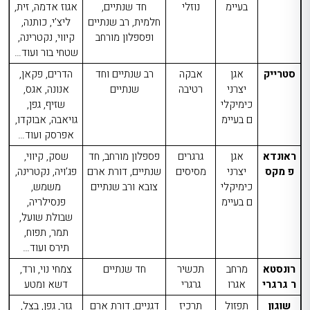
בעיימ
נוזלי
חד שנתיים,
אגוז אדמה, זית,
חלמית, רב שנתיים
ליצ’י, כותנה,
ופספלון מורחב
קיווי, נקטרינה,
שטחי בור ועוד…
סטרייק
אגן
אבקה
רב שנתיים וחד
הדרים, פקאן,
יצרני
רטיבה
שנתיים
אנונה, אגס,
כימיקלי
שזיף, גפן,
ם בעיימ
גויאבה, אבוקדו,
אפרסק ועוד…
ראונדא
אגן
גרגרים
פספלון מורחב, חד
שסק, קיווי,
פ מקס
יצרני
מסיסים
שנתיים, דורת ארם
פג’ויה, נקטרינה,
כימיקלי
צובא ורב שנתיים
משמש,
ם בעיימ
פנסילריה,
שבולת שועל,
תמר, תפוח,
תירס ועוד…
רונסטא
מרחב
תכשיר
חד שנתיים
צמחי נוי, ורד,
ר גרגרי
אגרו
גרגרי
דשא ומטע
שוגון
תפזול
תרכיז
דגניים,
דורת ארם
גזר, גפן, בצל,