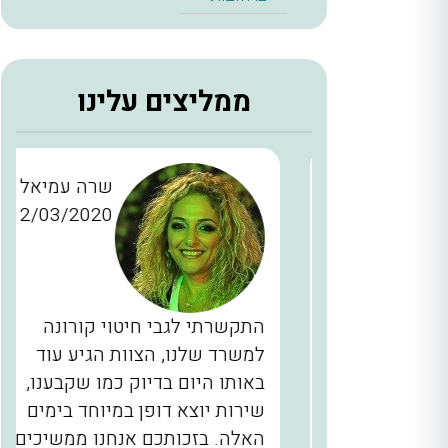
ממליצים עלינו
ן כהן
שרה עמיאל
12/03/2020
28/11/2
כברים
התקשרתי לגבי חיטוי קורונה
יינו
למשרד שלנו, הצוות הגיע עוד
ם, המדביר
באותו היום בדיוק כמו שקבענו,
הגיע בשעה 2 בלילה תוך 40 דקות
שירות יוצא דופן במיוחד בימים
לא מובן
האלה. בזכותכם אנחנו ממשיכים