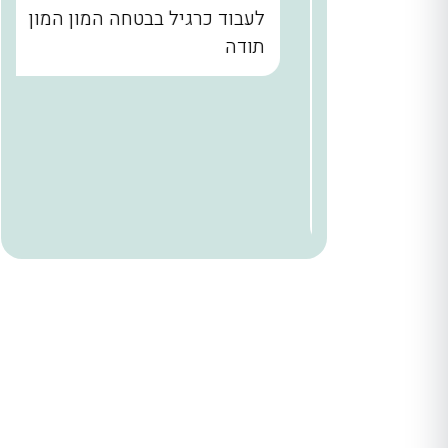
נו קודם
לעבוד כרגיל בבטחה המון המון
הבית עד
תודה
. שלומי
ר מאחורי
הניח
 היה הוגן
ודים