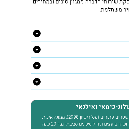
ת שירותי הדברה ממגוון סוגים ובמחירים
פשפשים בכל הבית עד שהגע
חיר משתלמת.
אליכם מהמלצה שקיבלנו מזו
חברים שלנו, הגיע המדביר
מטעמכם בדק וראה שיש צור
לעשות טיפול רק בחדר אחד,
הוגן, יושרה, אין לי ספק שא
וכאשר אצטרך מדביר בעתיד
למי לפנות.
ולוג-כימאי ואילנאי
מור ליבה, ביוטכנולוג-כימאי ואילנאי. מדביר שטחים פתוחים (מס' רישיון 2998), ממונה איכות
סביבה בכיר ואחראי חומ"ס, מתעסק בשימור ושיקום עצים וניהול סיכונים סביבתי כבר 20 שנה.