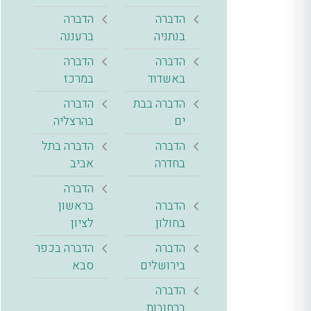
הדברה
הדברה
בנתניה
ברעננה
הדברה
הדברה
באשדוד
במרכז
הדברה בבת
הדברה
ים
בהרצליה
הדברה
הדברה בתל
בחדרה
אביב
הדברה
הדברה
בראשון
בחולון
לציון
הדברה
הדברה בכפר
בירושלים
סבא
הדברה
ברחובות