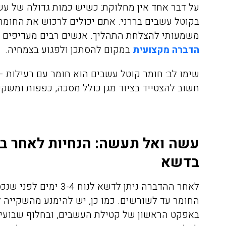
על דבר אחד אין מחלוקת: כשיש כמות גדולה של עש
בקוטל עשבים בררני. אתם יכולים לרכוש את החומר 
משמעותי להצלחת התהליך. אנשים רבים מעדיפים 
הדברה מקצועית
במקום להסתכן ולפגוע בצמחיה.
שימו לב: חומר קוטל עשבים הוא חומר עם רעילות 
חשוב להצטייד בציוד מגן כולל מסכה, כפפות ומשקפי
אריאלה לוין
08/04/2020
עשה ואל תעשה: הנחיות לאחר בי
בדשא
הזמנתי אתכם לצורך הדברת
התקשרתי אל
טרמיטים שהיו לנו בחדר שינה
הדברה של ג'
לאחר ההדברה ניתן לדשא 
בפרקט, הגיע בחור בשם דני ביצע
את העבודה בצורה מושלמת וגם
היה פה, פשו
באפקט הראשון של קטילת העשבים, ובחלוף שבועיי
נתן לנו אחריות ככה שאנחנו
אין דברים כ