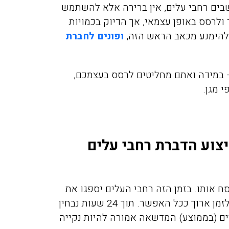
בים רחבי עלים, אין ברירה אלא להשתמש
ולרסס באופן עצמאי, אך הדיוק בכמויות
להימנע מכאב הראש הזה,
ופונים לחברת
– במידה ואתם מחליטים לרסס בעצמכם,
 מגן.
מיכה אלפסי
מירית יע
11/2021
17/02/2019
צוע הדברת רחבי עלים
יכם בערב לגבי
חזרנו מחול ומסתבר שהבאנו
וקים בדירה בפרדס
איתנו מה שנקרא פשפש המ
לנוח 3-4 ימים לפני שנכסח אותו. בזמן הזה רחבי העלים יספגו את
חנה, אחרי 50 דקות המדביר כבר
לא ידענו בהתחלה ממה אנחנ
החומר עד לשורשים. כמו כן, יש להימנע מהשקייה לזמן ארוך ככל האפשר. תוך 24 שעות נבחין
ט תענוג של שירות
נעקצים בלילה זה היה פשוט 
ם (בממוצע) המדשאה אמורה להיות נקייה
אלה. תודה
כולם כבר החליטו שיש לנו