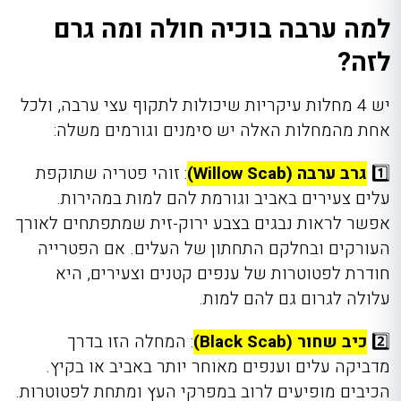
למה ערבה בוכיה חולה ומה גרם
לזה?
יש 4 מחלות עיקריות שיכולות לתקוף עצי ערבה, ולכל
אחת מהמחלות האלה יש סימנים וגורמים משלה:
1️⃣
גרב ערבה (Willow Scab)
: זוהי פטריה שתוקפת
עלים צעירים באביב וגורמת להם למות במהירות.
אפשר לראות נבגים בצבע ירוק-זית שמתפתחים לאורך
העורקים ובחלקם התחתון של העלים. אם הפטרייה
חודרת לפטוטרות של ענפים קטנים וצעירים, היא
עלולה לגרום גם להם למות.
2️⃣
כיב שחור (Black Scab)
: המחלה הזו בדרך
מדביקה עלים וענפים מאוחר יותר באביב או בקיץ.
הכיבים מופיעים לרוב במפרקי העץ ומתחת לפטוטרות.