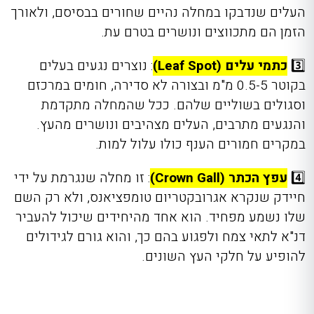
העלים שנדבקו במחלה נהיים שחורים בבסיסם, ולאורך
הזמן הם מתכווצים ונושרים בטרם עת.
3️⃣
כתמי עלים (Leaf Spot)
: נוצרים נגעים בעלים
בקוטר 0.5-5 מ"מ ובצורה לא סדירה, חומים במרכזם
וסגולים בשוליים שלהם. ככל שהמחלה מתקדמת
והנגעים מתרבים, העלים מצהיבים ונושרים מהעץ.
במקרים חמורים הענף כולו עלול למות.
4️⃣
עפץ הכתר (Crown Gall)
: זו מחלה שנגרמת על ידי
חיידק שנקרא אגרובקטריום טומפציאנס, ולא רק השם
שלו נשמע מפחיד. הוא אחד מהיחידים שיכול להעביר
דנ"א לתאי צמח ולפגוע בהם כך, והוא גורם לגידולים
להופיע על חלקי העץ השונים.