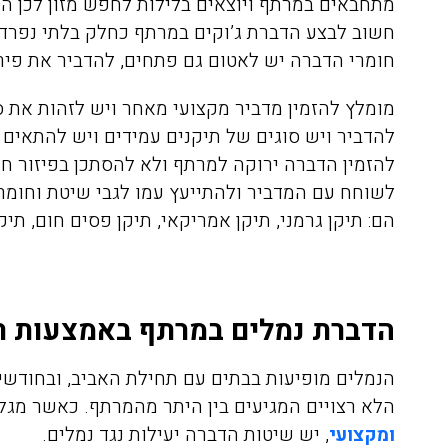
מתחבאים במרתף ויוצאים בלילות לחפש מזון לכן ה
חשוב לבצע הדברת ג’וקים במרתף כחלק בלתי נפרד 
חומרי הדברה יש לאטום גם פתחים, להדביר את פיר
מומלץ להזמין מדביר מקצועי מאחר ויש לזהות את ס
להדביר ויש סוגים של תיקנים עמידים ויש להתאים
להזמין הדברה ירוקה למרתף ולא להסתכן בפיזור חו
לשוחח עם המדביר ולהתייעץ עמו לגבי שיטת וחומרי
הם: תיקן גרמני, תיקן אמריקאי, תיקן פסים חום, תיק
הדברת נמלים במרתף באמצעות רי
הנמלים מופיעות בבתים עם תחילת האביב, ובחודשי
הלא רצויים המגיעים בין היתר מהמרתף. כאשר מגל
ומקצועי
, יש שיטות הדברה יעילות נגד נמלים.