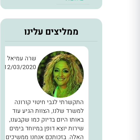
ממליצים עלינו
ן כהן
שרה עמיאל
12/03/2020
28/11/2
כברים
התקשרתי לגבי חיטוי קורונה
יינו
למשרד שלנו, הצוות הגיע עוד
ם, המדביר
באותו היום בדיוק כמו שקבענו,
הגיע בשעה 2 בלילה תוך 40 דקות
שירות יוצא דופן במיוחד בימים
לא מובן
האלה. בזכותכם אנחנו ממשיכים