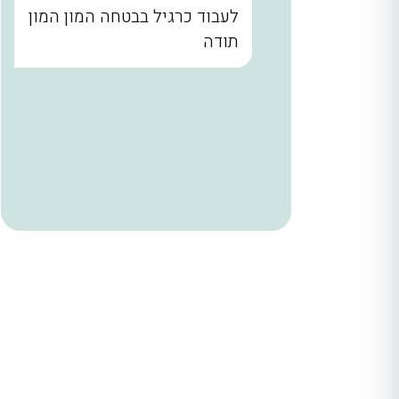
נו קודם
לעבוד כרגיל בבטחה המון המון
הבית עד
תודה
. שלומי
ר מאחורי
הניח
 היה הוגן
ודים