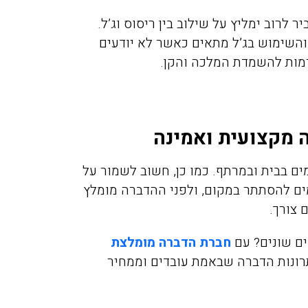
לרוב ימליץ על שילוב בין ריסוס וג’ל.
 והשימוש בג’ל מתאים כאשר לא יודעים
ורמות להשמדת המלכה והקן.
מיכה אלפסי
מירית יע
 מקצועית ואמינה
11/2021
17/02/2019
ם בבית ובמרתף. כמו כן, חשוב לשמור על
ים להסתתר במקום, ולפני ההדברה מומלץ
 צורך.
יכם בערב לגבי
חזרנו מחול ומסתבר שהבאנו
ים שונים?
עם
חברת הדברה מומלצת
וקים בדירה בפרדס
איתנו מה שנקרא פשפש המ
רונות הדברה שבאמת עובדים וממחיר
חנה, אחרי 50 דקות המדביר כבר
לא ידענו בהתחלה ממה אנחנ
ט תענוג של שירות
נעקצים בלילה זה היה פשוט 
אלה. תודה
כולם כבר החליטו שיש לנו