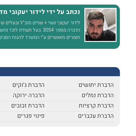
רגועים, חודשיים אחרי ואין זכר
נכתב על ידי לידור יעקובי מ
לטרמיטים. תודה על השירות
הסופר מקצועי ועל ההסבר לפני
לידור יעקובי נשוי + שניים מנכ"ל ובעלים 
הדברה מספר 3054. בעל תעוד
ואחרי ההדברהיש לציין שהמדביר
חומרים מאושרים ע"י המשרד להגנת הסביב
הגיע עם כפפות ומסכה כמו
שביקשתי
הדברת יתושים
הדברת ג'וקים
הדברת נמלים
הדברה ירוקה
הדברת קרציות
הדברת זבובים
הדברת עכברים
פינוי פגרים