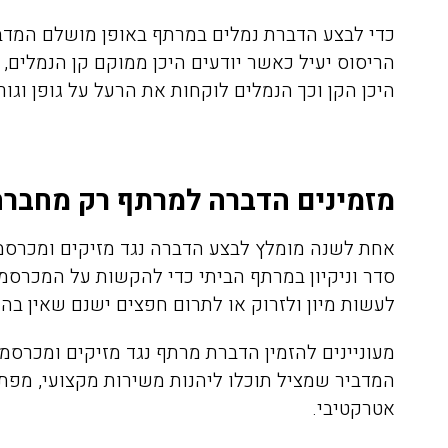
כדי לבצע הדברת נמלים במרתף באופן מושלם המדביר 
הריסוס יעיל כאשר יודעים היכן ממוקם קן הנמלים,
היכן הקן וכך הנמלים לוקחות את הרעל על גופן וג
אריאלה לוין
מזמינים הדברה למרתף רק מחברה
08/04/2020
אחת לשנה מומלץ לבצע הדברה נגד מזיקים ומכרסמי
סדר וניקיון במרתף הביתי כדי להקשות על המכרסמ
לעשות מיון ולזרוק או לתרום חפצים ישנם שאין בהם
הזמנתי אתכם לצורך הדברת
התקשרתי אל
מעוניינים להזמין הדברת מרתף נגד מזיקים ומכרסמ
טרמיטים שהיו לנו בחדר שינה
הדברה של ג'
המדביר שמציל תוכלו ליהנות משירות מקצועי, מפת
בפרקט, הגיע בחור בשם דני ביצע
אטרקטיבי.
את העבודה בצורה מושלמת וגם
היה פה, פשו
נתן לנו אחריות ככה שאנחנו
אין דברים כ