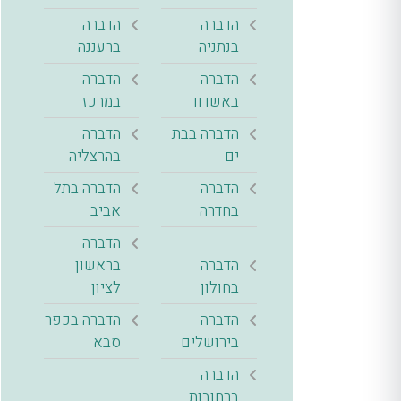
הדברה
הדברה
בנתניה
ברעננה
הדברה
הדברה
באשדוד
במרכז
הדברה בבת
הדברה
ים
בהרצליה
הדברה
הדברה בתל
בחדרה
אביב
הדברה
הדברה
בראשון
בחולון
לציון
הדברה
הדברה בכפר
בירושלים
סבא
הדברה
ברחובות