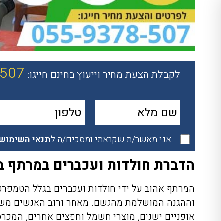
-507
לקבלת הצעת מחיר וייעוץ בחינם חייגו:
אני מאשר/ת שקראתי ומסכים/ה ל
תנאי השימוש
הדברת חולדות ועכברים במרתף ב
המרתף אהוב על ידי חולדות ועכברים בגלל הטמפר
וההגנה המושלמת מהגשם. מאחר ורוב האנשים משת
אופניים ישנים, מוצרי חשמל וחפצים אחרים, המכר