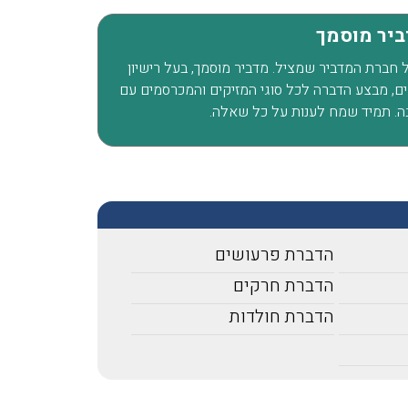
פשפשים בכל הבית עד שהגע
דביר מוסמך
אליכם מהמלצה שקיבלנו מזו
חברים שלנו, הגיע המדביר
של חברת המדביר שמציל. מדביר מוסמך, בעל רישיון
ת לוכד נחשים, מבצע הדברה לכל סוגי המזיקים והמכרסמים עם
מטעמכם בדק וראה שיש צור
ה. תמיד שמח לענות על כל שאלה.
לעשות טיפול רק בחדר אחד,
הוגן, יושרה, אין לי ספק שא
וכאשר אצטרך מדביר בעתיד
למי לפנות.
הדברת פרעושים
הדברת חרקים
הדברת חולדות