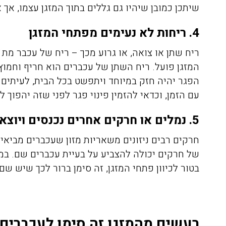
שיתכן כמובן שיהיו גם גללים בתוך המזגן עצמו, אך
4. ריחות לא נעימים מפתחי המזגן
ריח שתן או צואה, או גרוע מכך – ריח של עכבר מת 
המזגן פועל. ריח השתן של עכברים הוא חריף וחמוץ,
הפגר יהיה חזק במיוחד ויתפשט בכל הבית, לעיתים ג
אריאלה לוין
עם הזמן, וכדאי להזמין פינוי פגר לפני שזה יהפוך ל
08/04/2020
5. נמלים או חרקים אחרים נכנסים ויוצאים מהמזגן
חרקים רבים ניזונים משאריות מזון שעכברים מביאים
של חרקים יכולה להצביע על בעיית עכברים שם. במ
הזמנתי אתכם לצורך הדברת
התקשרתי אל
בטור לכיוון פתחי המזגן, זה סימן ברור לכך שיש שם
טרמיטים שהיו לנו בחדר שינה
הדברה של ג'
בפרקט, הגיע בחור בשם דני ביצע
את העבודה בצורה מושלמת וגם
היה פה, פשו
רעשים מהמזגן זה סימן לעכברים 
נתן לנו אחריות ככה שאנחנו
אין דברים כ