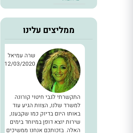
ממליצים עלינו
ן כהן
שרה עמיאל
12/03/2020
28/11/2
כברים
התקשרתי לגבי חיטוי קורונה
יינו
למשרד שלנו, הצוות הגיע עוד
ם, המדביר
באותו היום בדיוק כמו שקבענו,
הגיע בשעה 2 בלילה תוך 40 דקות
שירות יוצא דופן במיוחד בימים
לא מובן
האלה. בזכותכם אנחנו ממשיכים