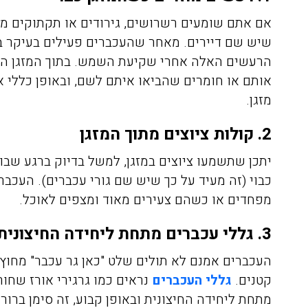
אם אתם שומעים רשרושים, גירודים או תקתוקים מכיו
שיש שם דיירים. מאחר שהעכברים פעילים בעיקר ב
הרעשים האלה אחרי שקיעת השמש. בתוך המזגן העכ
אותם או חומרים שהביאו איתם לשם, ובאופן כללי
מזגן.
2. קולות ציוצים מתוך המזגן
יתכן שתשמעו ציוצים במזגן, למשל בדיוק ברגע שבו 
כבוי (זה מעיד על כך שיש שם גורי עכברים). העכ
מפחדים או כשהם צעירים מאוד ומצפים לאוכל.
3. גללי עכברים מתחת ליחידה החיצונית
העכברים אמנם לא תולים שלט "כאן גר עכבר" מחוץ ל
קטנים.
גללי העכברים
נראים כמו גרגירי אורז שחו
מתחת ליחידה החיצונית ובאופן קבוע, זה סימן ברור