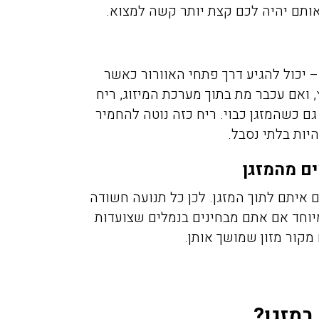
 אותם יהיה לכם קצת יותר קשה למצוא.
– יכול להגיע דרך פתחי האוורור כאשר
 ואם עכבר מת בתוך מערכת המיזוג, ריח
ם כשהמזגן כבוי. ריח כזה נוטה להחמיר
מיכה אלפסי
מירית יע
היות בלתי נסבל.
11/2021
17/02/2019
 איתם לתוך המזגן. לכן כל תנועה חשודה
יוחד אם אתם מבחינים בנמלים שצועדות
יכם בערב לגבי
חזרנו מחול ומסתבר שהבאנו
 מקור מזון שמושך אותן.
וקים בדירה בפרדס
איתנו מה שנקרא פשפש המ
חנה, אחרי 50 דקות המדביר כבר
לא ידענו בהתחלה ממה אנחנ
ט תענוג של שירות
נעקצים בלילה זה היה פשוט 
במזגן?
אלה. תודה
כולם כבר החליטו שיש לנו