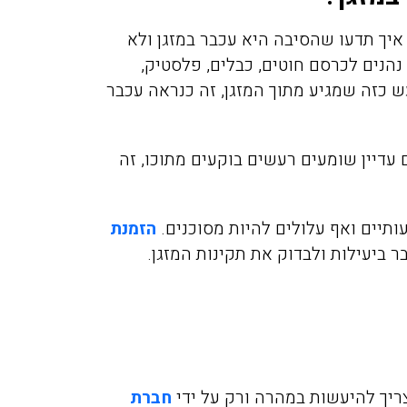
פשפשים בכל הבית עד שהגע
 איך תדעו שהסיבה היא עכבר במזגן ולא
אליכם מהמלצה שקיבלנו מזו
הנים לכרסם חוטים, כבלים, פלסטיק,
חברים שלנו, הגיע המדביר
 כזה שמגיע מתוך המזגן, זה כנראה עכבר
מטעמכם בדק וראה שיש צור
לעשות טיפול רק בחדר אחד,
הוגן, יושרה, אין לי ספק שא
עדיין שומעים רעשים בוקעים מתוכו, זה
וכאשר אצטרך מדביר בעתיד
למי לפנות.
תיים ואף עלולים להיות מסוכנים.
הזמנת
ביעילות ולבדוק את תקינות המזגן.
ריך להיעשות במהרה ורק על ידי
חברת