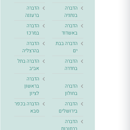
הדברה
הדברה
בנתניה
ברעננה
הדברה
הדברה
באשדוד
במרכז
הדברה בבת
הדברה
ים
בהרצליה
הדברה
הדברה בתל
בחדרה
אביב
הדברה
הדברה
בראשון
בחולון
לציון
הדברה
הדברה בכפר
בירושלים
סבא
הדברה
ברחובות