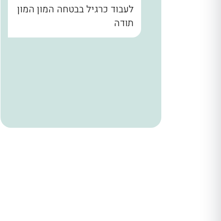
נו קודם
לעבוד כרגיל בבטחה המון המון
הבית עד
תודה
. שלומי
ר מאחורי
הניח
 היה הוגן
ודים