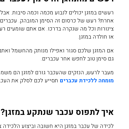
רגועים, חודשיים אחרי ואין זכר
רעשים במזגן יכולים לנבוע מכמה וכמה סיבות. אבל
לטרמיטים. תודה על השירות
אחרת? רעש של כרסום זה הסימן המובהק. עכברים נ
הסופר מקצועי ועל ההסבר לפני
צינורות וכל מה שנקרה בדרכו. אם אתם שומעים רעש
ואחרי ההדברהיש לציין שהמדביר
או חולדה במזגן.
הגיע עם כפפות ומסכה כמו
שביקשתי
אם המזגן שלכם סגור ואפילו מנותק מהחשמל ואתם 
גם סימן טוב לחפש אחר עכברים.
מעבר לרעש, הנזקים שהעכבר גורם למזגן הם משמעו
מומחה ללכידת עכברים
תסייע לכם לסלק את העכבר 
איך לתפוס עכבר שנתקע במזגן?
לכידה של עכבר במזגן היא חשובה וביצוע הלכידה צ