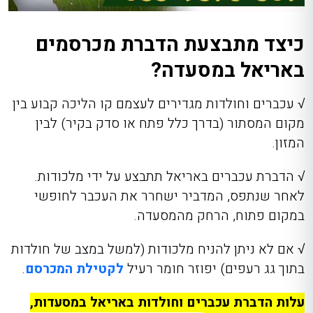
כיצד מתבצעת הדברת מכרסמים
באריאל במסעדה?
√
עכברים וחולדות מגדירים לעצמם קו הליכה קבוע בין
מקום המסתור (בדרך כלל פתח או סדק בקיר) לבין
המזון.
√
הדברת עכברים באריאל
תתבצע על ידי מלכודות.
לאחר שנתפס, המדביר ישחרר את העכבר לחופשי
במקום פתוח, הרחק מהמסעדה.
√
אם לא ניתן להניח מלכודות (למשל במצב של חולדות
בתוך גג רעפים) יפוזר חומר רעיל
לקטילת המכרסם
.
עלות הדברת עכברים וחולדות באריאל במסעדות,