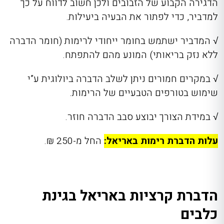
הדגירה הקבוע של הזבובים ולכן חשוב לדווח על כך
למדביר, כדי לפתור את הבעיה ביעילות.
√
המדביר ישתמש בחומר ייחודי לרימות (חומר הדברה
ללא נזק בריאותי) המונע מהם להתפתח.
√
במקרים חמורים ניתן לשלב הדברה ביולוגית ע”י
שימוש בטורפים הטבעיים של הרימות.
√
במידת הצורך יבוצע סבב הדברה חוזר.
עלות הדברת רימות באריאל:
החל מ-250 ₪.
הדברת קרציות באריאל בגינת
כלבים