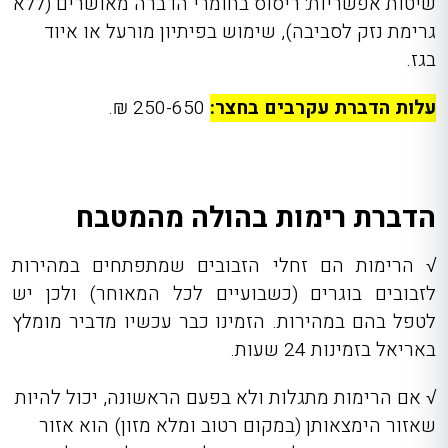
שיטות אפשריות: ריסוס בחומרי הדברה מאושרים (ללא
גרימת נזק לסביבה), שימוש בפיתיון מורעל או איוד
בגז.
עלות הדברת עקרבים בחצר:
250-650 ₪.
הדברת רימות בהולה מהמטבח
√
הרימות הם זחלי הזבובים שמתפתחים במהירות
לזבובים בוגרים (כשבועיים לכל המאוחר) ולכן יש
לטפל בהם במהירות. הזמינו כבר עכשיו מדביר מומלץ
באריאל בזמינות 24 שעות.
√
אם הרימות מתגלות ולא בפעם הראשונה, יכול להיות
שאזור הימצאותן (במקום רטוב ומלא מזון) הוא אזור