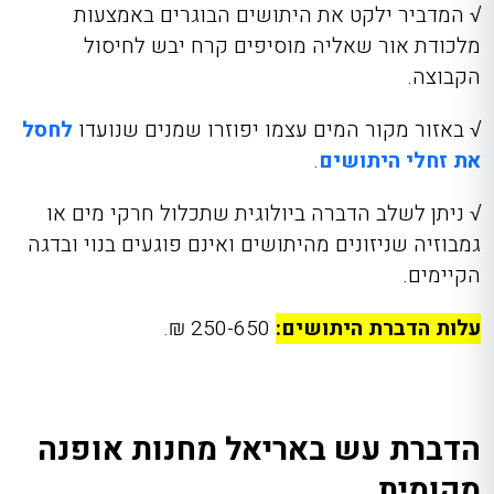
√
המדביר ילקט את היתושים הבוגרים באמצעות
מלכודת אור שאליה מוסיפים קרח יבש לחיסול
הקבוצה.
√
באזור מקור המים עצמו יפוזרו שמנים שנועדו
לחסל
את זחלי היתושים
.
√
ניתן לשלב הדברה ביולוגית שתכלול חרקי מים או
גמבוזיה שניזונים מהיתושים ואינם פוגעים בנוי ובדגה
הקיימים.
עלות הדברת היתושים:
250-650 ₪.
הדברת עש באריאל מחנות אופנה
מקומית