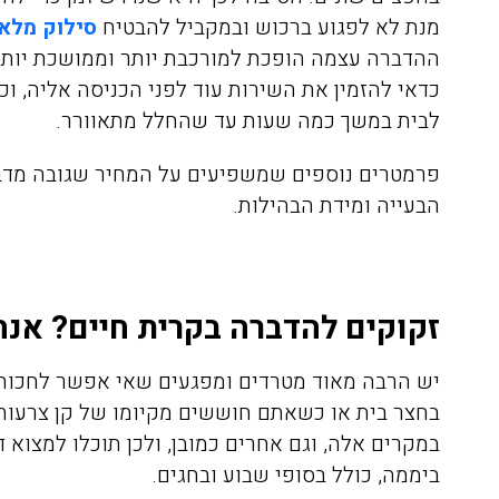
מנת לא לפגוע ברכוש ובמקביל להבטיח
סילוק מלא
ההדברה עצמה הופכת למורכבת יותר וממושכת יותר
כדאי להזמין את השירות עוד לפני הכניסה אליה, 
לבית במשך כמה שעות עד שהחלל מתאוורר.
פרמטרים נוספים שמשפיעים על המחיר שגובה מדבי
הבעייה ומידת הבהילות.
אריאלה לוין
08/04/2020
זקוקים להדברה בקרית חיים? אנחנ
הזמנתי אתכם לצורך הדברת
התקשרתי אל
יש הרבה מאוד מטרדים ומפגעים שאי אפשר לחכות
טרמיטים שהיו לנו בחדר שינה
הדברה של ג'
בחצר בית או כשאתם חוששים מקיומו של קן צרעות
בפרקט, הגיע בחור בשם דני ביצע
במקרים אלה, וגם אחרים כמובן, ולכן תוכלו למצוא דרכנו
את העבודה בצורה מושלמת וגם
היה פה, פשו
ביממה, כולל בסופי שבוע ובחגים.
נתן לנו אחריות ככה שאנחנו
אין דברים כ