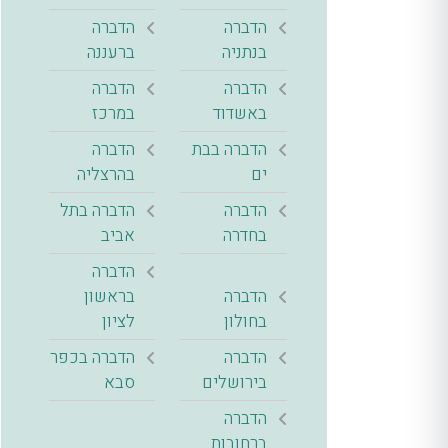
הדברה
הדברה
בנתניה
ברעננה
הדברה
הדברה
באשדוד
במרכז
הדברה בבת
הדברה
ים
בהרצליה
הדברה
הדברה בתל
בחדרה
אביב
הדברה
הדברה
בראשון
בחולון
לציון
הדברה
הדברה בכפר
בירושלים
סבא
הדברה
ברחובות