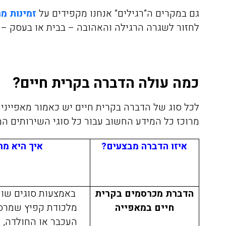
רגועים, חודשיים אחרי ואין זכר
גם במקרים ה”רגילים” אנחנו מקפידים על
זמינות מ
לטרמיטים. תודה על השירות
לחזור לשגרה הרגילה והאהובה – בבית או בעסק – ב
הסופר מקצועי ועל ההסבר לפני
ואחרי ההדברהיש לציין שהמדביר
הגיע עם כפפות ומסכה כמו
כמה עולה הדברה בקרית חיים?
שביקשתי
לכל סוג של הדברה בקרית חיים יש כאמור מאפייני
מרוכז כל המידע החשוב עבור כל סוגי השירותים המ
איזו הדברה מבצעים?
איך היא מ
הדברת מכרסמים בקרית
באמצעות סוגים שונ
חיים
במאפייה
מלכודת קפיץ שמרס
העכבר או החולדה, 