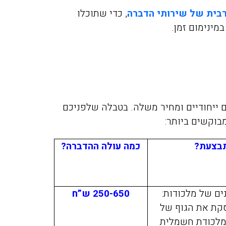
פשפשים בכל הבית עד שהגע
רבית של שירותי הדברה
, כדי שתוכלו
אליכם מהמלצה שקיבלנו מזו
מינימום זמן.
חברים שלנו, הגיע המדביר
מטעמכם בדק וראה שיש צור
לעשות טיפול רק בחדר אחד,
הוגן, יושרה, אין לי ספק שא
וכאשר אצטרך מדביר בעתיד
ם ייחודיים ומחיר משלה. בטבלה שלפניכם
למי לפנות.
בוקשים ביותר:
תבצעת?
כמה
עולה ההדברה?
ים של מלכודות:
250-650 ש”ח
קת את הגוף של
מלכודת חשמלית