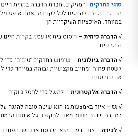
סוגי החרקים
והמזיקים. חברת הדברה בקרית חיים ש
הדרכים יכולה להבטיח לכל לקוח התאמה אופטימלי
במיוחד. האופציות העיקריות הן:
√
הדברה כימית
– ריסוס בית או עסק בקרית חיים 
ולמזיקים.
√
הדברה ביולוגית
– שימוש בחרקים “טובים” כדי ל
לשטח פתוח ומחייב מקצועיות גבוהה במיוחד כדי למ
ארוכות טווח.
√
הדברה אלקטרונית
– למשל כדי לחסל ג’וקים.
√
גז
– איוד באמצעות גז הוא שיטה טובה להגנה על
במקרה שכזה חשוב מאוד להקפיד על איטום הרמטי לפ
√
לכידה
– אם הבעיה היא מכרסם או נחש, הפתרון ה