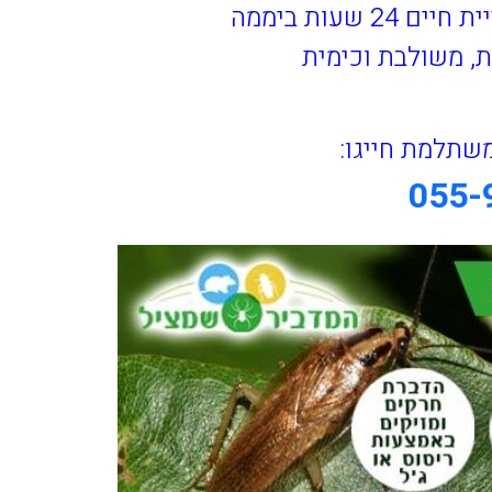
שעות ביממה
ת, משולבת וכימית
שתלמת חייגו:
055-