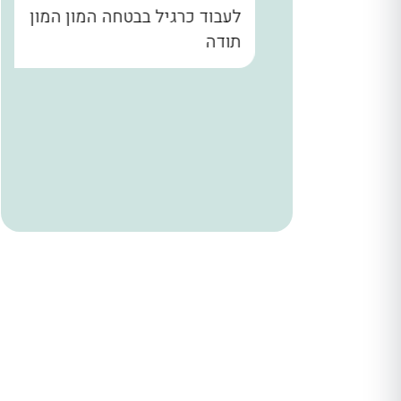
נו קודם
לעבוד כרגיל בבטחה המון המון
הבית עד
תודה
. שלומי
ר מאחורי
הניח
 היה הוגן
ודים