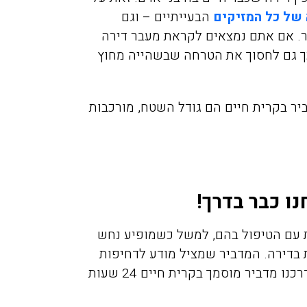
 של כל המזיקים
הבעייתיים – וגם
. אם אתם נמצאים לקראת מעבר דירה
וכך גם לחסוך את הטרחה שבשהייה מחוץ
ר בקרית חיים הם גודל השטח, מורכבות
מיכה אלפסי
מירית יע
11/2021
17/02/2019
ו כבר בדרך!
יכם בערב לגבי
חזרנו מחול ומסתבר שהבאנו
 עם הטיפול בהם, למשל כשמופיע נחש
וקים בדירה בפרדס
איתנו מה שנקרא פשפש המ
 בדירה. המדביר שמציל מודע לדחיפות
חנה, אחרי 50 דקות המדביר כבר
לא ידענו בהתחלה ממה אנחנ
 מדביר מוסמך בקרית חיים 24 שעות
ט תענוג של שירות
נעקצים בלילה זה היה פשוט 
אלה. תודה
כולם כבר החליטו שיש לנו