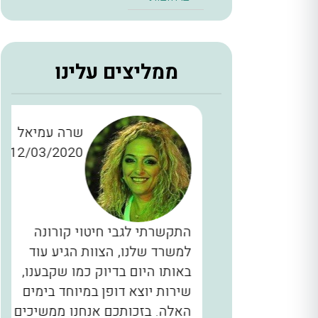
ממליצים עלינו
ן כהן
שרה עמיאל
12/03/2020
28/11/2
כברים
התקשרתי לגבי חיטוי קורונה
יינו
למשרד שלנו, הצוות הגיע עוד
ם, המדביר
באותו היום בדיוק כמו שקבענו,
הגיע בשעה 2 בלילה תוך 40 דקות
שירות יוצא דופן במיוחד בימים
לא מובן
האלה. בזכותכם אנחנו ממשיכים