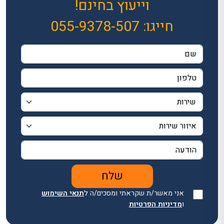
וייעוץ בחינם!
חייגו:
055-9378-507
אני מאשר/ת שקראתי ומסכים/ה ל
תנאי השימוש
ו
מדיניות הפרטיות