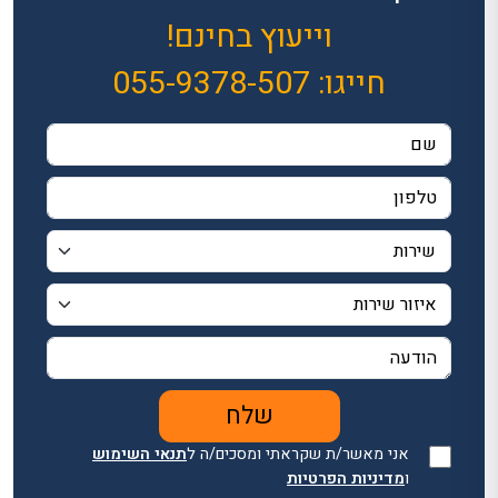
וייעוץ בחינם!
חייגו:
055-9378-507
אני מאשר/ת שקראתי ומסכים/ה ל
תנאי השימוש
ו
מדיניות הפרטיות