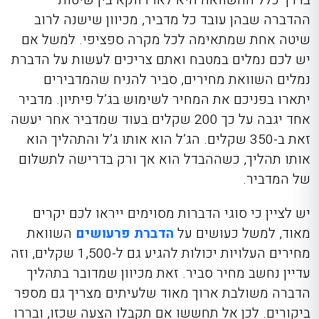
ההדברה שבהן עובד כל מדביר, מכיוון שישנה לרוב
שיטה אחת שמתאימה לכל מקרה ספציפי. למשל אם
יש לכם נמלים במטבח ואתם צריכים לעשות על הדברת
נמלים השוואת מחירים, סביר להניח שהמדבירים
יתארו בפניכם את המחיר לשימוש בג’ל פיתיון. מדביר
אחד יגבה על כך 200 שקלים בעוד שמדביר אחר יעשה
זאת ב-350 שקלים. הג’ל הוא אותו ג’ל והתהליך הוא
אותו תהליך, כשההבדל הוא אך ורק בדרישה לתשלום
של המדביר.
יש לציין כי סוגי הדברות מסוימים ייראו לכם יקרים
מאוד, למשל כעושים על
הדברת פרעושים
השוואת
מחירים העלויות יכולות להגיע גם ל-1,500 שקלים, וזה
עדיין נחשב מחיר סביר. זאת מכיוון שמדובר בתהליך
הדברה משולבת ארוך מאוד שלעיתים מצריך גם מספר
ביקורים. לכן אל תחששו אם תקבלו הצעה שכזו, ובררו