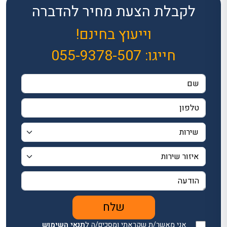
לקבלת הצעת מחיר להדברה
וייעוץ בחינם!
חייגו:
055-9378-507
אני מאשר/ת שקראתי ומסכים/ה ל
תנאי השימוש