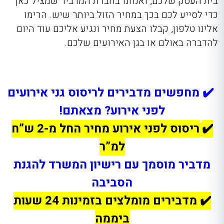
בית העסק שלכם, ואנחנו בחברת המדביר שמציל כאן
כדי לסייע לכם בכך במחיר הזול ביותר שיש. הרימו
אלינו טלפון, קבלו הצעת מחיר ונגיע אליכם עוד היום
להדברה באולם או בגן האירועים שלכם.
✔️ מחפשים מדבירים לריסוס גני אירועים
לפני אירוע? מצאתם!
✔️
ריסוס לפני אירוע מחיר
החל מ-2 ש”ח
למ”ר
מדביר מוסמך עם רישיון המשרד להגנת
הסביבה
✔️
מדבירים מומלצים בזמינות 24 שעות
ביממה