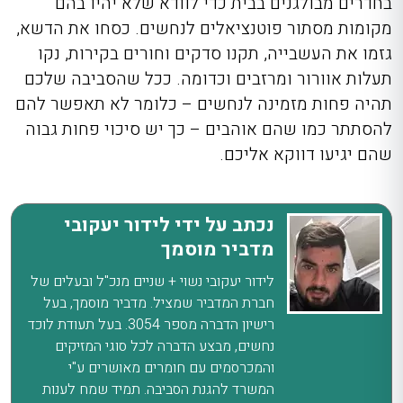
בחדרים מבולגנים בבית כדי לוודא שלא יהיו בהם
מקומות מסתור פוטנציאלים לנחשים. כסחו את הדשא,
גזמו את העשבייה, תקנו סדקים וחורים בקירות, נקו
תעלות אוורור ומרזבים וכדומה. ככל שהסביבה שלכם
תהיה פחות מזמינה לנחשים – כלומר לא תאפשר להם
להסתתר כמו שהם אוהבים – כך יש סיכוי פחות גבוה
שהם יגיעו דווקא אליכם.
נכתב על ידי לידור יעקובי
מדביר מוסמך
לידור יעקובי נשוי + שניים מנכ"ל ובעלים של
חברת המדביר שמציל. מדביר מוסמך, בעל
רישיון הדברה מספר 3054. בעל תעודת לוכד
נחשים, מבצע הדברה לכל סוגי המזיקים
והמכרסמים עם חומרים מאושרים ע"י
המשרד להגנת הסביבה. תמיד שמח לענות