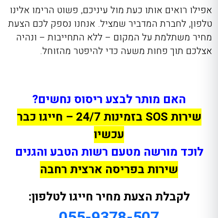
אפילו רואים אותו כעת מול עיניכם, פשוט הרימו אלינו
טלפון, לחברת המדביר שמציל. אנחנו נספק לכם הצעת
מחיר משתלמת על המקום – ללא התחייבות – ונהיה
אצלכם תוך פחות משעה כדי להיפטר מהזוחל.
האם מותר לבצע ריסוס נחשים?
שירות SOS בזמינות 24/7 – חייגו כבר
עכשיו
לוכד מורשה מטעם רשות הטבע והגנים
שירות בפריסה ארצית רחבה
לקבלת הצעת מחיר חייגו לטלפון:
055-9378-507