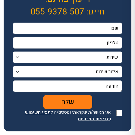
חייגו:
055-9378-507
אני מאשר/ת שקראתי ומסכים/ה ל
תנאי השימוש
ו
מדיניות הפרטיות