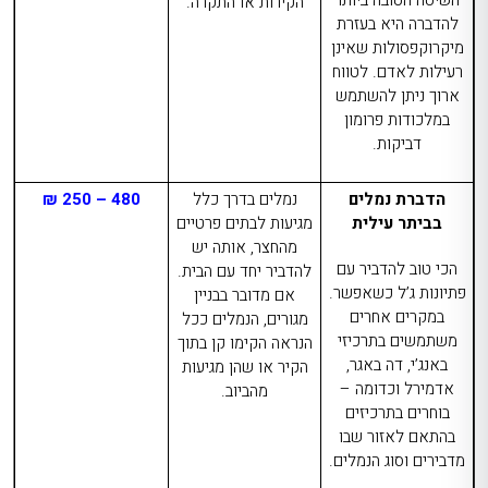
הקירות או התקרה.
להדברה היא בעזרת
מיקרוקפסולות שאינן
רעילות לאדם. לטווח
ארוך ניתן להשתמש
במלכודות פרומון
דביקות.
הדברת נמלים
נמלים בדרך כלל
480 – 250 ₪
בביתר עילית
מגיעות לבתים פרטיים
מהחצר, אותה יש
הכי טוב להדביר עם
להדביר יחד עם הבית.
פתיונות ג’ל כשאפשר.
אם מדובר בבניין
במקרים אחרים
מגורים, הנמלים ככל
משתמשים בתרכיזי
הנראה הקימו קן בתוך
באנג’י, דה באגר,
הקיר או שהן מגיעות
אדמירל וכדומה –
מהביוב.
בוחרים בתרכיזים
בהתאם לאזור שבו
מדבירים וסוג הנמלים.