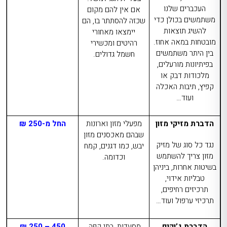
העכברים שלנו
אם אין להם מקום
משתמשים בכולן כדי
שכזה להסתתר בו, הם
להשיג תוצאות
יימצאו מאחורי
מובטחות במאה אחוז.
רהיטים ומכשירי
בין היתר משתמשים
חשמל גדולים.
בפיתיונות מורעלים,
מלכודות דבק או
קפיץ, תיבות האכלה
ועוד…
הדברת מזיקי מזון
מפעלי מזון וארונות
החל מ-250 ₪
שבהם מאכסנים מזון
נגד כל סוג של מזיק
יבש, כמו דגנים, קמח
מזון צריך להשתמש
וכדומה.
בשיטות אחרות, ביניהן
טבליות אידוי,
תרכיזים רחיפים,
תרכיזי ערפול ועוד…
הדברת ג’וקים
מסעדות, בתי קפה,
450 – 250 ₪