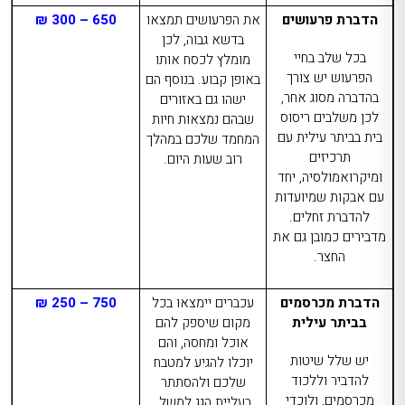
הדברת פרעושים
את הפרעושים תמצאו
650 – 300 ₪
בדשא גבוה, לכן
בכל שלב בחיי
מומלץ לכסח אותו
הפרעוש יש צורך
באופן קבוע. בנוסף הם
בהדברה מסוג אחר,
ישהו גם באזורים
לכן משלבים
ריסוס
שבהם נמצאות חיות
בית בביתר עילית
עם
המחמד שלכם במהלך
תרכיזים
רוב שעות היום.
ומיקרואמולסיה, יחד
עם אבקות שמיועדות
להדברת זחלים.
מדבירים כמובן גם את
החצר.
הדברת מכרסמים
עכברים יימצאו בכל
750 – 250 ₪
בביתר עילית
מקום שיספק להם
אוכל ומחסה, והם
יש שלל שיטות
יוכלו להגיע למטבח
להדביר וללכוד
שלכם ולהסתתר
מכרסמים, ולוכדי
בעליית הגג למשל.