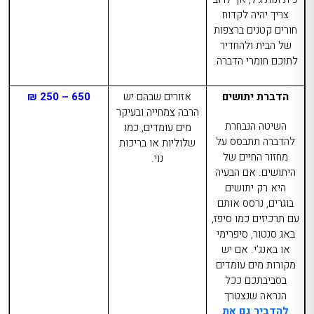
צריך יהיה לקדוח
חורים קטנים ברצפות
של הבית ולהחדיר
לתוכם חומרי הדברה.
הדברת יתושים
אזורים שבהם יש
650 – 250 ₪
הרבה צמחייה ובעיקר
השיטה הנבחרת
מים עומדים, כמו
להדברה תתבסס על
שלוליות או בריכות
מחזור החיים של
נוי.
היתושים. אם הבעיה
היא רק יתושים
בוגרים, נרסס אותם
עם תרכיזים כמו סיפז,
באג סנטור, סיפרימי
או באנג’י. אם יש
מקורות מים עומדים
בסביבתכם ככל
הנראה שנצטרך
להדביר גם את