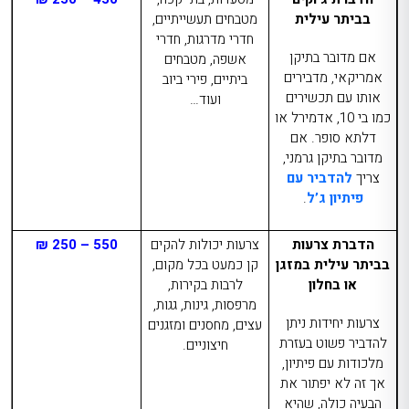
בביתר עילית
מטבחים תעשייתיים,
חדרי מדרגות, חדרי
אם מדובר בתיקן
אשפה, מטבחים
אמריקאי, מדבירים
ביתיים, פירי ביוב
אותו עם תכשירים
ועוד…
כמו בי 10, אדמירל או
דלתא סופר. אם
מדובר בתיקן גרמני,
צריך
להדביר עם
פיתיון ג’ל
.
הדברת צרעות
צרעות יכולות להקים
550 – 250 ₪
בביתר עילית במזגן
קן כמעט בכל מקום,
או בחלון
לרבות בקירות,
מרפסות, גינות, גגות,
צרעות יחידות ניתן
עצים, מחסנים ומזגנים
להדביר פשוט בעזרת
חיצוניים.
מלכודות עם פיתיון,
אך זה לא יפתור את
הבעיה כולה, שהיא