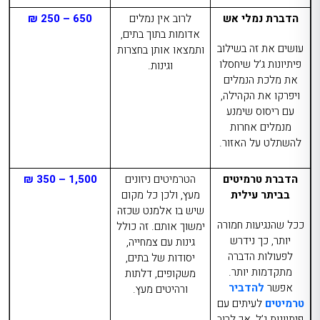
הדברת נמלי אש
לרוב אין נמלים
650 – 250 ₪
אדומות בתוך בתים,
עושים את זה בשילוב
ותמצאו אותן בחצרות
פיתיונות ג’ל שיחסלו
וגינות.
את מלכת הנמלים
ויפרקו את הקהילה,
עם ריסוס שימנע
מנמלים אחרות
להשתלט על האזור.
הדברת טרמיטים
הטרמיטים ניזונים
1,500 – 350 ₪
בביתר עילית
מעץ, ולכן כל מקום
שיש בו אלמנט שכזה
ככל שהנגיעות חמורה
ימשוך אותם. זה כולל
יותר, כך נידרש
גינות עם צמחייה,
לפעולות הדברה
יסודות של בתים,
מתקדמות יותר.
משקופים, דלתות
אפשר
להדביר
ורהיטים מעץ.
טרמיטים
לעיתים עם
פיתיונות ג’ל, אך לרוב