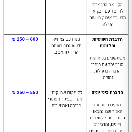
הקן. את הקן צריך
להדביר עם דבק או
תכשירי איבוק בשעות
הלילה.
הדברת חשופיות
גינות עם צמחייה
600 – 250 ₪
וחלזונות
ודשא גבוה בעונות
החורף והאביב.
משתמשים בפיתיונות
סובין יחד עם חומרי
הדברה ברעילות
נמוכה.
הדברת כיני יונים
כל מקום שבו קיננו
550 – 250 ₪
יונים – בעיקר מסתורי
מנקים היטב את
כביסה וארגזי רוח
האזור שבו נמצאו
הכינים מפני לשלשת
היונים, ומדבירים
בעזרת חומרים כימיים