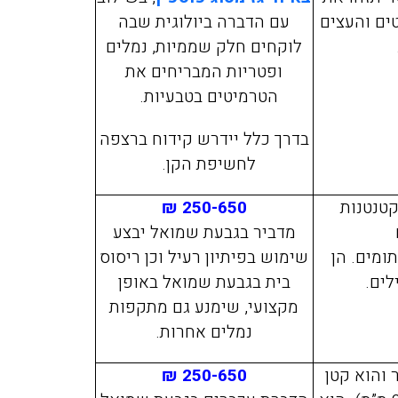
פשפשים בכל הבית עד שהגע
ים והעצים
עם הדברה ביולוגית שבה
אליכם מהמלצה שקיבלנו מזו
לוקחים חלק שממיות, נמלים
חברים שלנו, הגיע המדביר
ופטריות המבריחים את
מטעמכם בדק וראה שיש צור
הטרמיטים בטבעיות.
לעשות טיפול רק בחדר אחד,
בדרך כלל יידרש קידוח ברצפה
הוגן, יושרה, אין לי ספק שא
לחשיפת הקן.
וכאשר אצטרך מדביר בעתיד
למי לפנות.
קטנטנות
250-650 ₪
מדביר בגבעת שמואל יבצע
ומים. הן
שימוש בפיתיון רעיל וכן ריסוס
לים.
בית בגבעת שמואל באופן
מקצועי, שימנע גם מתקפות
נמלים אחרות.
 והוא קטן
250-650 ₪