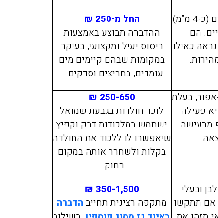
חרקים אלה קטנטנים (כ-4 מ”מ)
החל מ-250 ₪
ים. הם
ההדברה תבוצע באמצעות
נראה כאילו
ריסוס יעיל ומקצועי, בעיקר
הירות.
במקומות שבהם קיימים מים
עומדים, בחריצים וסדקים.
מיכה אלפסי
מירית יע
אפור, בעלת
250-650 ₪
11/2021
17/02/2019
יא פעילה
לוכד חולדות בגבעת שמואל
ף מרעישה
ישתמש במלכודות דבק וקפיץ
אה.
שיאפשרו לו ללכוד את החולדה
בקלות ולשחרר אותה במקום
יכם בערב לגבי
חזרנו מחול ומסתבר שהבאנו
רחוק.
וקים בדירה בפרדס
איתנו מה שנקרא פשפש המ
חנה, אחרי 50 דקות המדביר כבר
לא ידענו בהתחלה ממה אנחנ
בן ובעלי
350-1,500 ₪
ט תענוג של שירות
נעקצים בלילה זה היה פשוט 
ם אם תתקשו
מתקפה רצינית תחייב
הדברה
אלה. תודה
כולם כבר החליטו שיש לנו
י תזהו את
באיוד גז מסוג פוספין
, בשילוב