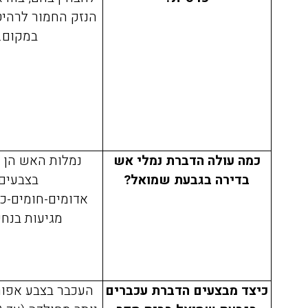
רגועים, חודשיים אחרי ואין זכר
הנזק החמור לרהיט
לטרמיטים. תודה על השירות
במקום.
הסופר מקצועי ועל ההסבר לפני
ואחרי ההדברהיש לציין שהמדביר
הגיע עם כפפות ומסכה כמו
שביקשתי
כמה עולה הדברת נמלי אש
נמלות האש הן 
בדירה בגבעת שמואל?
בצבעים
אדומים-חומים-כת
מגיעות בנחי
כיצד מבצעים הדברת עכברים
העכבר בצבע אפור