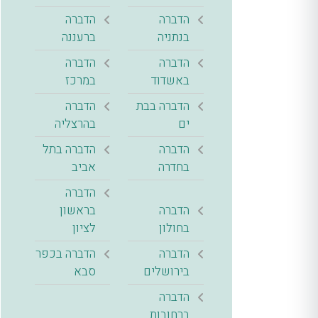
הדברה
הדברה
בנתניה
ברעננה
הדברה
הדברה
באשדוד
במרכז
הדברה בבת
הדברה
ים
בהרצליה
הדברה
הדברה בתל
בחדרה
אביב
הדברה
הדברה
בראשון
בחולון
לציון
הדברה
הדברה בכפר
בירושלים
סבא
הדברה
ברחובות