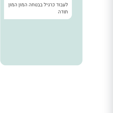
נו קודם
לעבוד כרגיל בבטחה המון המון
הבית עד
תודה
. שלומי
ר מאחורי
הניח
 היה הוגן
ודים