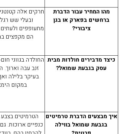
מהו המחיר עבור הדברת
ברחשים בפארק או בגן
ובעלי שש רגלי
ציבורי?
מתעופפים ולעתים 
הם מקפצים במ
אריאלה לוין
כיצד מדבירים חולדות מבית
החולדה בגווני חום-
08/04/2020
עסק בגבעת שמואל?
זנב עבה וארוך. ה
בעיקר בלילה וא
במקום הימצ
הזמנתי אתכם לצורך הדברת
התקשרתי אל
טרמיטים שהיו לנו בחדר שינה
הדברה של ג'
בפרקט, הגיע בחור בשם דני ביצע
איך מבצעים הדברת טרמיטים
הטרמיטים בצבע ל
את העבודה בצורה מושלמת וגם
היה פה, פשו
בגבעת שמואל בווילה
כנפיים ארוכות. ג
נתן לנו אחריות ככה שאנחנו
אין דברים כ
פרטית?
להבחין בהם, בוודא