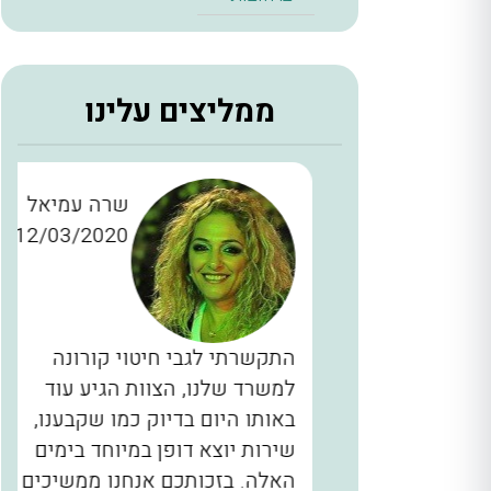
ממליצים עלינו
ן כהן
שרה עמיאל
12/03/2020
28/11/2
כברים
התקשרתי לגבי חיטוי קורונה
יינו
למשרד שלנו, הצוות הגיע עוד
ם, המדביר
באותו היום בדיוק כמו שקבענו,
הגיע בשעה 2 בלילה תוך 40 דקות
שירות יוצא דופן במיוחד בימים
לא מובן
האלה. בזכותכם אנחנו ממשיכים