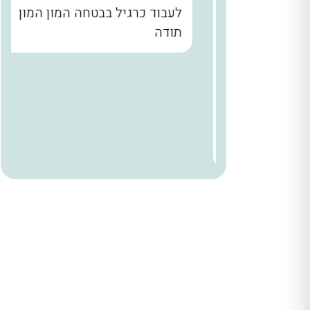
נו קודם
לעבוד כרגיל בבטחה המון המון
הבית עד
תודה
. שלומי
ר מאחורי
הניח
 היה הוגן
ודים