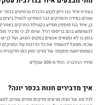
מתי מבצעים איוד בגז לבית עסק?
בעזרת איוד בגז ניתן לבצע
הדברת טר
מיטים בכפר יו
שונים במידה והמזיקים כבר הספיקו להטיל ביצים 
כן, איוד בגז פוספין מסייע בקטילת החרקים באזורים
להשתמש בהם בריסוס רגיל. שימו לב כי מדביר מומל
בזמן בו לא נמצאים אנשים במקום הנגוע, ועל כן יש
אריאלה לוין
שכזה מסוגל להשמיד את כל הדרגות של המזיקים שת
08/04/2020
כשמתרחשת מתקפה של מזיקי מזון כמו חדק
ונית ה
מחיר ההדברה:
החל מ-300 שקלים.
הזמנתי אתכם לצורך הדברת
התקשרתי אל
טרמיטים שהיו לנו בחדר שינה
הדברה של ג'
איך מדבירים חנות בכפר יונה?
בפרקט, הגיע בחור בשם דני ביצע
את העבודה בצורה מושלמת וגם
היה פה, פשו
לכל סוג של חנות מגיעים מזיקים מזנים שונים, למש
נתן לנו אחריות ככה שאנחנו
אין דברים כ