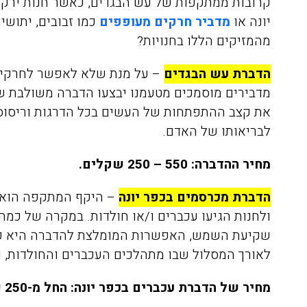
קרובות ממתקפות של עש הבגדים, כאשר חנות ירק
רגועים, חודשיים אחרי ואין זכר
יונה
או
מדביר חרקים מעופפים
כמו זבובים, יתושי
לטרמיטים. תודה על השירות
מהמזיקים הללו בחנויות?
הסופר מקצועי ועל ההסבר לפני
ואחרי ההדברהיש לציין שהמדביר
הדברת עש הבגדים
– על מנת שלא לאפשר לחרקים 
הגיע עם כפפות ומסכה כמו
מדבירים מוסמכים מטעמנו יבצעו הדברה משולבת שת
שביקשתי
את קצב ההתפתחות של העשים בכל הדרגות וריסוס 
לבריאותו של האדם.
מחיר ההדברה:
550 – 250 שקלים.
הדברת מכרסמים בכפר יונה
– ה
יקף המתקפה הוא 
ולחנות הגיעו עכברים ו/או חולדות. במקרה של כמ
שקיעת השמש, האפשרות המומלצת להדברה היא פיזו
לאורך המסלול שבו מתהלכים העכברים וה
חולדות,
ו
מחיר של הדברת עכברים בכפר יונה: החל מ-250 שקלים.