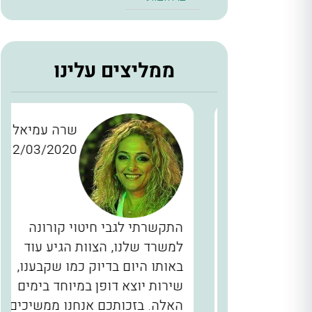
ממליצים עלינו
ן כהן
שרה עמיאל
12/03/2020
28/11/2
כברים
התקשרתי לגבי חיטוי קורונה
יינו
למשרד שלנו, הצוות הגיע עוד
ם, המדביר
באותו היום בדיוק כמו שקבענו,
הגיע בשעה 2 בלילה תוך 40 דקות
שירות יוצא דופן במיוחד בימים
לא מובן
האלה. בזכותכם אנחנו ממשיכים