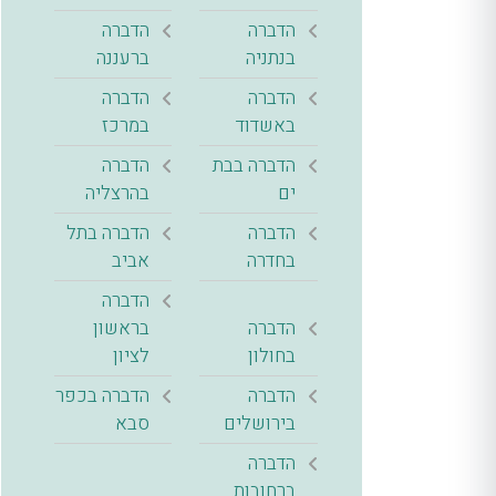
הדברה
הדברה
בנתניה
ברעננה
הדברה
הדברה
באשדוד
במרכז
הדברה בבת
הדברה
ים
בהרצליה
הדברה
הדברה בתל
בחדרה
אביב
הדברה
הדברה
בראשון
בחולון
לציון
הדברה
הדברה בכפר
בירושלים
סבא
הדברה
ברחובות