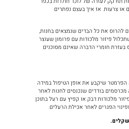
ות תזדקק לעזרה של
לוכד חולדות בכפר
פשפשים בכל הבית עד שהגע
ם או צרעות. אז איך בעצם נפתרים
אליכם מהמלצה שקיבלנו מזו
חברים שלנו, הגיע המדביר
מטעמכם בדק וראה שיש צור
להרוס את כל הבדים שנמצאים בחנות,
לעשות טיפול רק בחדר אחד,
כלול פיזור מלכודות עם פרומון שעוצר
הוגן, יושרה, אין לי ספק שא
בעזרת חומרי הדברה שאינם מסוכנים
וכאשר אצטרך מדביר בעתיד
למי לפנות.
הפרמטר שיקבע את אופן הטיפול במידה
ה מכרסמים בודדים שנכנסים לחנות לאחר
ר מלכודות דבק או קפיץ עם רעל בתוכן
פינוי הפגרים
לאחר אכי
לת הרעלים.