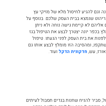
נה
וגם להגיע לחיסול מלא של מזיקי עץ
בריהוט שנמצא בבית העסק שלכם. בנוסף על
 אליהם לא קיימת גישה נוחה ולא ניתן
ץ בכפר יונה יצטרך לבצע את הטיפול בגז
 לפנות את בית העסק לפני הגעתו. טיפול
מיכה אלפסי
מירית יע
קפו, ומהסיבה הזו מומלץ לבצע אותו גם
11/2021
17/02/2019
אורז,
עש
,
חדקונית הדקל
ועוד.
יכם בערב לגבי
חזרנו מחול ומסתבר שהבאנו
וקים בדירה בפרדס
איתנו מה שנקרא פשפש המ
חנה, אחרי 50 דקות המדביר כבר
לא ידענו בהתחלה ממה אנחנ
ט תענוג של שירות
נעקצים בלילה זה היה פשוט 
ל, סביר להניח שחנות בגדים תסבול לעיתים
אלה. תודה
כולם כבר החליטו שיש לנו