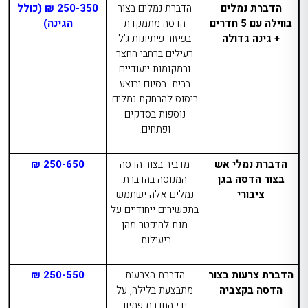
הדברת נמלים
הדברת נמלים בצור
250-350 ₪ (כולל
בווילה עם 5 חדרים
הדסה
מתמקדת
הגינה)
+ גינה גדולה
בפיזור פיתיונות ג’ל
רעילים ברחבי החצר
ובמקומות ייעודיים
בבית. בסיום יבוצע
ריסוס להרחקת נמלים
נוספות בסדקים
ופתחים.
הדברת נמלי אש
מדביר בצור הדסה
250-650 ₪
בצור הדסה בגן
המנוסה בהדברת
ציבורי
נמלים אלה ישתמש
בתכשירים ייחודיים על
מנת להיפטר מהן
ביעילות.
הדברת צרעות בצור
הדברת הצרעות
250-550 ₪
הדסה בקצביה
מתבצעת בלילה, על
ידי החדרת פתיון