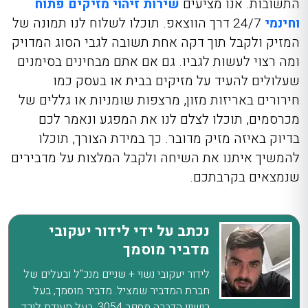
התשובות. אנו מציעים
שירות זיהוי מזיקים פתוח
וחינמי
24/7 דרך הווצאפ. תוכלו לשלוח לנו תמונה של
המזיק ולקבל תוך דקה אחת תשובה לגבי הסוג המדויק
ומה רצוי לעשות לגביו. גם אם אתם מבחינים בסימנים
שעלולים להעיד על מזיקים בבית או בעסק כמו
חירורים באריזות מזון, מרצפות שומניות או גללים של
מכרסמים, תוכלו לצלם לנו את המפגע ונאמר לכם
בדיוק באיזה מזיק מדובר. כך במידת הצורך, תוכלו
להמשיך איתנו את השיחה ולקבל המלצות על מדבירים
שנמצאים בקרבתכם.
נכתב על ידי לידור יעקובי
מדביר מוסמך
לידור יעקובי נשוי + שניים מנכ"ל ובעלים של
חברת המדביר שמציל. מדביר מוסמך, בעל
רישיון הדברה מספר 3054. בעל תעודת לוכד