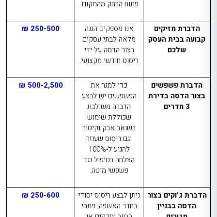
פתוח הרחק מהמקום.
הדברת מזיקים
אנו מספקים הגנה
250-500 ₪
קבועה בבית העסק
מלאה לבתי עסקים
שלכם
בצור הדסה על ידי
ריסוס חודשי מקצועי.
הדברת פשפשים
כדי למגר את
500-2,500 ₪
בצור הדסה
בדירת
הפשפשים יש לבצע
3 חדרים
הדברה משולבת
שכוללת שימוש
בשואב אבק וקיטור
וגם ריסוס שעוזר
להגיע ל-100%
הצלחה בטיפול נגד
פשפשי מיטה.
הדברת ג’וקים בצור
ניתן לבצע ריסוס יסודי
250-600 ₪
הדסה
בבניין
בחדר האשפה, פתחי
מגורים
הביוב וסדקים או