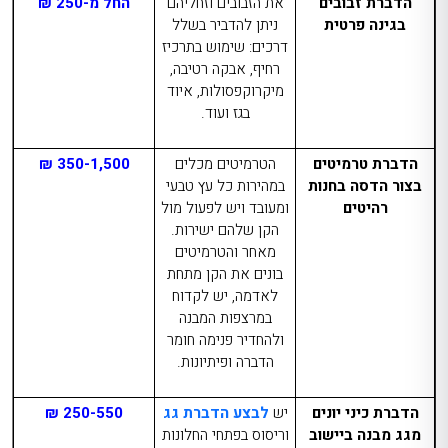
הדברת זבובים
את הזבובים וזחליהם
החל מ-250 ₪
בגינה פרטית
ניתן להדביר בשלל
דרכים: שימוש בתרכיז
רחיף, אבקה רטיבה,
מיקרוקפסולות, איוד
בגז ועוד.
הדברת טרמיטים
הטרמיטים מכלים
350-1,500 ₪
בצור הדסה
בחנות
במהירות כל עץ טבעי
רהיטים
ומעובד ויש לפעול מול
הקן שלהם ישירות.
מאחר והטרמיטים
בונים את הקן מתחת
לאדמה, יש לקדוח
במרצפות המבנה
ולהחדיר פנימה חומר
הדברה ופיתיונות.
הדברת כיני יונים
יש
לבצע הדברת גג
250-550 ₪
מגג מבנה ביישוב
וריסוס בפתחי החלונות