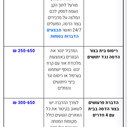
מורעל לתוך הקן.
נשמח לספק לכם
המלצה על מדבירים
בצור הדסה, הפועלים
24/7 ואשר
מבצעים
הדברות בטוחות
.
ריסוס בית בצור
המדביר ינטר את
250-650 ₪
הדסה
נגד יתושים
הבוגרים באמצעות
מלכודת אור עם קרח
יבש. בנוסף ישתמש
בערפול או ריסוס נגד
ביצי היתושים
והזחלים.
הדברת פרעושים
לצורך ההדברה יש
300-650 ₪
בצור הדסה
בבית
לשאוב בקיטור את כל
עם 4 חדרים
האזורים הנגועים כולל
מקומות המנוחה