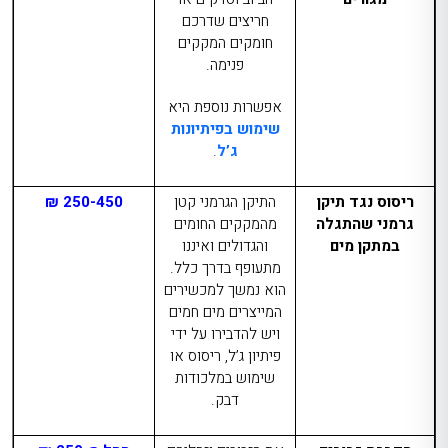
חריצים שדרכם
חומקים המקקים
פנימה.
אפשרות נוספת היא
שימוש בפיתיונות
ג’ל
.
ריסוס נגד תיקן
התיקן הגרמני קטן
250-450 ₪
גרמני שהתגלה
מהמקקים החומים
במתקן מים
והגדולים ואיננו
מתעופף בדרך כלל.
הוא נמשך למכשירים
המייצרים מים חמים
ויש להדבירו על ידי
פיתיון ג’ל, ריסוס או
שימוש במלכודות
דבק.