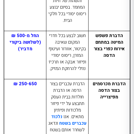
והשהות של חיות
המחמד. בסיום יבוצע
ריסוס יסודי בכל חלקי
הבית.
הדברת פשפש
חשוב לבצע בכל חדרי
החל מ-500 ₪
המיטה במתחם
המקום שאיבה
(לשלושה ביקורי
אירוח כפרי בצור
בקיטור, אוורור ועיטוף
מדביר)
הדסה
המזרן, ריסוס יסודי
ופיזור אבקה או תרכיז
נוזלי להרחקת המזיק.
הדברת מכרסמים
הדברת עכברים בצור
250-650 ₪
בצור הדסה
הדסה
או הדברת
מפיצרייה
חולדות בבית העסק
תתבצע על ידי פיזור
מלכודות ופיתיון
מתאים. אנו
נלכוד
עכברים בשטח
ונדאג
לשחרר אותם בשטח