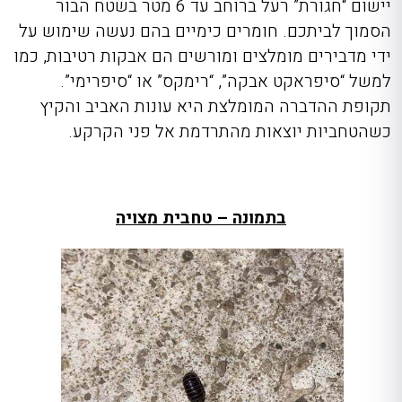
יישום “חגורת” רעל ברוחב עד 6 מטר בשטח הבור
הסמוך לביתכם. חומרים כימיים בהם נעשה שימוש על
ידי מדבירים מומלצים ומורשים הם אבקות רטיבות, כמו
למשל “סיפראקט אבקה”, “רימקס” או “סיפרימי”.
תקופת ההדברה המומלצת היא עונות האביב והקיץ
כשהטחביות יוצאות מהתרדמת אל פני הקרקע.
בתמונה – טחבית מצויה