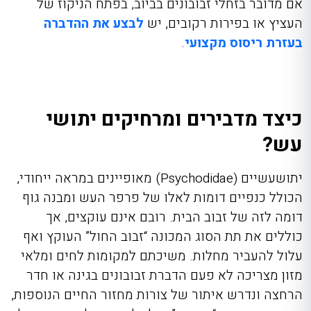
אם מדובר בזחלי זבובונים בביוב, בפתח הניקוז של
העציץ או בפירות רקובים, יש
לבצע את ההדברה
בעזרת ריסוס מקצועי
.
כיצד מדבירים ומרחיקים יתושי
עש?
יתושעשיים (
Psychodidae
) מאופיינים במראה ייחודי,
הכולל כנפיים דומות לאלו של פרפר העש ומבנה גוף
דומה לזה של זבוב הבית. רובם אינם עוקצים, אך
כוללים את תת הסוג המכונה “זבוב החול” העוקץ ואף
עלול להעביר מחלות.
משיכתם למקומות לחים ומלאי
מזון מצריכה לא פעם
הדברת זבובונים בגינה
או חדר
הרחצה ונדרש איתור של צורות מחזור החיים הנוספות,