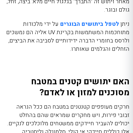
מאחר ויתוש זה “התברך” בגלגול חיים מלא: ביצה, זחל,
גולם ובוגר.
ניתן
לטפל ביתושים הבוגרים
על ידי מלכודות
מתוחכמות המשתמשות בקרינת
UV
אליה הם נמשכים
ולרסס בחומרי הדברה ידידותיים לסביבה את הביצים,
הזחלים והגלמים שאותרו.
האם יתושים קטנים במטבח
מסוכנים למזון או לאדם?
חרקים מעופפים קטנטנים במטבח הם ככל הנראה
זבובי פירות, ויש מחקרים שמראים שהם בהחלט
יכולים להעביר חיידקים ממשטחים מלוכלכים לנקיים.
אלו כוללים חיידקי אי קולי, סלמונלה וליסטריה.