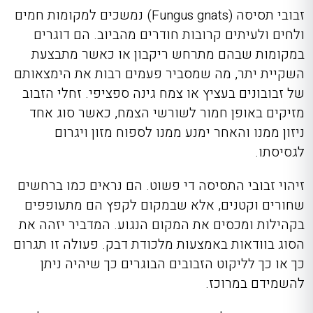
זבובי תסיסה (
Fungus gnats
) נמשכים למקומות חמים
ולחים ולעיתים קרובות חודרים מהביוב. הם דוגרים
במקומות שבהם מתרחש ריקבון או כאשר מתבצעת
השקיית יתר, מה שמסביר פעמים רבות את הימצאותם
של זבובונים בעציץ או צמח גינה ספציפי. זחלי הזבוב
מזיקים באופן חמור לשורשי הצמח, כאשר סוג אחד
ניזון ממנו והאחר ימנע ממנו לספוח מזון ויגרום
לגסיסתו.
זיהוי זבובי התסיסה די פשוט. הם נראים כמו ברחשים
שחורים וקטנים, אלא שבמקום לקפץ הם מתעופפים
בקהילות ומכסים את המקום הנגוע. המדביר יזהה את
הסוג בוודאות באמצעות מלכודת דבק. פעולה זו תגרום
כך או כך לליקוט הזבובים הבוגרים כך שיהיה ניתן
להשמידם במרוכז.