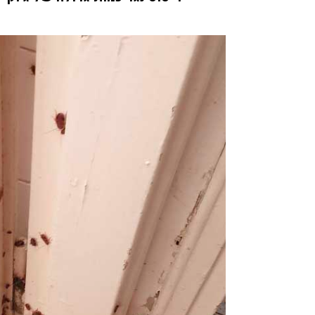
אריאלה לוין
08/04/2020
הזמנתי אתכם לצורך הדברת
התקשרתי אל
טרמיטים שהיו לנו בחדר שינה
הדברה של ג'
בפרקט, הגיע בחור בשם דני ביצע
את העבודה בצורה מושלמת וגם
היה פה, פשו
נתן לנו אחריות ככה שאנחנו
אין דברים כ