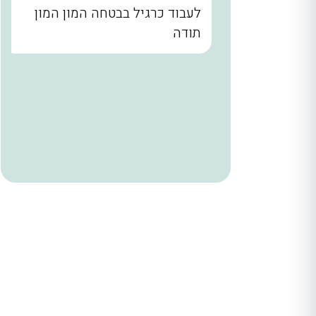
נו קודם
לעבוד כרגיל בבטחה המון המון
הבית עד
תודה
. שלומי
ר מאחורי
הניח
 היה הוגן
ודים