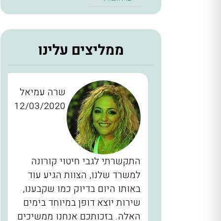
ממליצים עלינו
ן כהן
שרה עמיאל
12/03/2020
28/11/2
כברים
התקשרתי לגבי חיטוי קורונה
יינו
למשרד שלנו, הצוות הגיע עוד
ם, המדביר
באותו היום בדיוק כמו שקבענו,
הגיע בשעה 2 בלילה תוך 40 דקות
שירות יוצא דופן במיוחד בימים
לא מובן
האלה. בזכותכם אנחנו ממשיכים