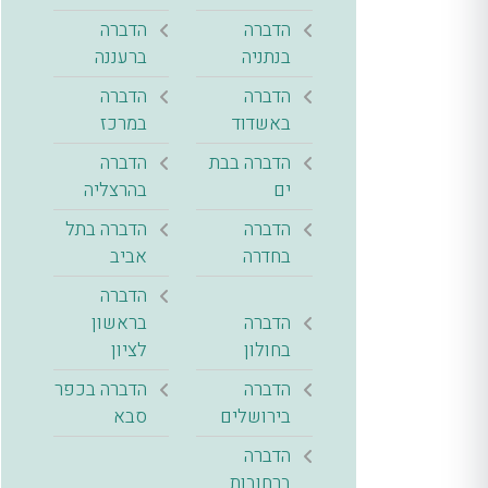
הדברה
הדברה
בנתניה
ברעננה
הדברה
הדברה
באשדוד
במרכז
הדברה בבת
הדברה
ים
בהרצליה
הדברה
הדברה בתל
בחדרה
אביב
הדברה
הדברה
בראשון
בחולון
לציון
הדברה
הדברה בכפר
בירושלים
סבא
הדברה
ברחובות