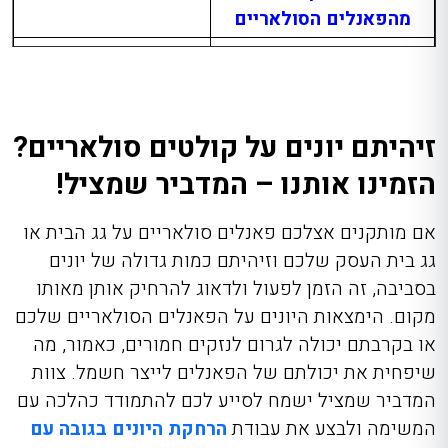
מהפאנלים הסולאריים
באמצעות רשת צפופה
בין 40 ל-140 ₪ לכל מ”ר
באמצעות דוקרנים – פלסטיק או
בין 40 ל-80 ₪ למטר אורך
נירוסטה
זיהיתם יונים על קולטים סולאריים?
הזמינו אותנו – המדביר שמציל!
אם מותקנים אצלכם פאנלים סולאריים על גג הבית או
גג בית העסק שלכם וזיהיתם כמות גדולה של יונים
בסביבה, זה הזמן לפעול ולדאוג להרחיק אותן מאותו
מקום. הימצאות היונים על הפאנלים הסולאריים שלכם
או בקרבתם יכולה לגרום לנזקים חמורים, כאמור, מה
שיפחית את יכולתם של הפאנלים לייצר חשמל. צוות
המדביר שמציל ישמח לסייע לכם להתמודד כהלכה עם
המשימה ולבצע את עבודת
הרחקת היונים בגובה עם