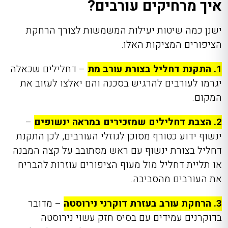
איך מרחיקים עורבים?
ישנן כמה שיטות יעילות המשמשות לצורך הרחקת
הציפורים המציקות האלו:
1. התקנת דחליל בצורת עורב מת
– דחלילים שכאלה
יגרמו לעורבים להרגיש בסכנה והם יאלצו לעזוב את
המקום.
2. הצבת דחלילים שמזכירים במראה ינשופים
–
ינשוף ידוע כטורף מסוכן לגוזלי העורבים, לכן התקנת
דחליל בצורת ינשוף עם ראש מסתובב על קצה המבנה
או תליית דחליל מול מעוף הציפורים עוזרות להבריח
את העורבים מהסביבה.
3. הרחקת עורב בעזרת דוקרני נירוסטה
– מדובר
בדוקרנים עמידים עם בסיס חזק עשוי נירוסטה