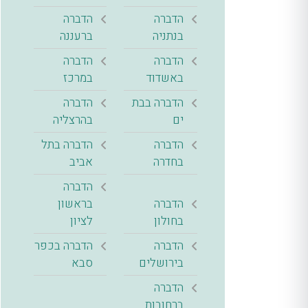
הדברה
הדברה
בנתניה
ברעננה
הדברה
הדברה
באשדוד
במרכז
הדברה בבת
הדברה
ים
בהרצליה
הדברה
הדברה בתל
בחדרה
אביב
הדברה
הדברה
בראשון
בחולון
לציון
הדברה
הדברה בכפר
בירושלים
סבא
הדברה
ברחובות