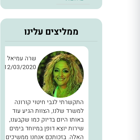
ממליצים עלינו
ן כהן
שרה עמיאל
12/03/2020
28/11/2
כברים
התקשרתי לגבי חיטוי קורונה
יינו
למשרד שלנו, הצוות הגיע עוד
ם, המדביר
באותו היום בדיוק כמו שקבענו,
הגיע בשעה 2 בלילה תוך 40 דקות
שירות יוצא דופן במיוחד בימים
לא מובן
האלה. בזכותכם אנחנו ממשיכים