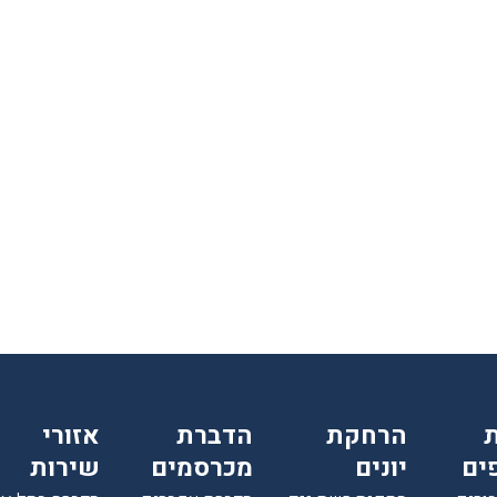
רגועים, חודשיים אחרי ואין זכר
לטרמיטים. תודה על השירות
הסופר מקצועי ועל ההסבר לפני
ואחרי ההדברהיש לציין שהמדביר
הגיע עם כפפות ומסכה כמו
שביקשתי
הרחקת
הדברת
אזורי
ים
יונים
מכרסמים
שירות