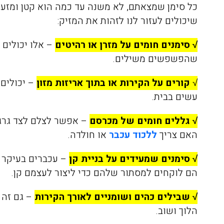
כל סימן שמצאתם, לא משנה עד כמה הוא קטן ומזער
שיכולים לעזור לנו לזהות את המזיק:
√ סימנים חומים על מזרן או רהיטים
– אלו יכולים
שהפשפשים משילים.
√
קורים על הקירות או בתוך אריזות מזון
– יכו
לים 
עשים בבית.
√ גללים חומים של מכרסם
– אפשר לצלם לצד גרגר
האם צריך
ללכוד עכבר
או חולדה.
√ סימנים שמעידים על בניית קן
– עכברים
בעיקר נ
הם לוקחים למסתור שלהם כדי ליצור לעצמם קן.
√ שבילים כהים ושומניים לאורך הקירות
– גם זה 
הלוך ושוב.