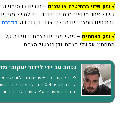
√ נזק פיזי ברהיטים או עצים
– חורים או סימני נגי
כשכל אחד משאיר סימנים שונים. יש למשל מזיקים
טרמיטים שמצריכים תהליך ארוך וקשה של
הדברת 
√ נזק בצמחים
– זיהוי מזיקים בצמחים נעשה קל ופ
התחתון של עלי הצמח, וכן בגבעול הצמח.
אריאלה לוין
08/04/2020
נכתב על ידי לידור יעקובי מ
לידור יעקובי נשוי + שניים מנכ"ל ובעלים 
הדברה מספר 3054. בעל תעוד
חומרים מאושרים ע"י המשרד להגנת הסביב
הזמנתי אתכם לצורך הדברת
התקשרתי אל
טרמיטים שהיו לנו בחדר שינה
הדברה של ג'
בפרקט, הגיע בחור בשם דני ביצע
את העבודה בצורה מושלמת וגם
היה פה, פשו
נתן לנו אחריות ככה שאנחנו
אין דברים כ