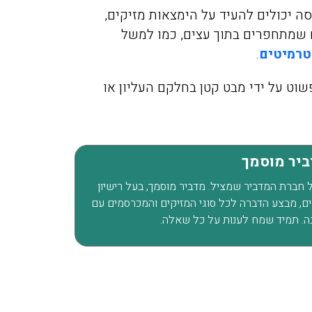
סה יכולים להעיד על הימצאות מזיקים,
 שמתחפרים בתוך עצים, כמו למשל
טרמיטים
.
שוט על ידי מבט קטן בחלקם העליון או
מיכה אלפסי
מירית יע
11/2021
17/02/2019
דביר מוסמך
של חברת המדביר שמציל. מדביר מוסמך, בעל רישיון
ת לוכד נחשים, מבצע הדברה לכל סוגי המזיקים והמכרסמים עם
ה. תמיד שמח לענות על כל שאלה.
יכם בערב לגבי
חזרנו מחול ומסתבר שהבאנו
וקים בדירה בפרדס
איתנו מה שנקרא פשפש המ
חנה, אחרי 50 דקות המדביר כבר
לא ידענו בהתחלה ממה אנחנ
ט תענוג של שירות
נעקצים בלילה זה היה פשוט 
אלה. תודה
כולם כבר החליטו שיש לנו