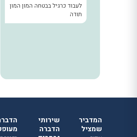
נו קודם
לעבוד כרגיל בבטחה המון המון
הבית עד
תודה
. שלומי
ר מאחורי
הניח
 היה הוגן
ודים
המדביר
שירותי
הדברת
שמציל
הדברה
מעופפ