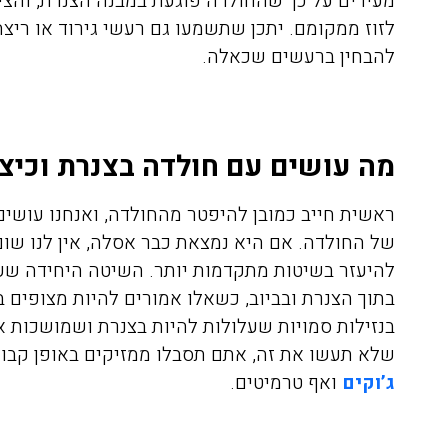
מעידים על כך שהחולדה פוגעת במבנה הצנרת, והצי
לזוז ממקומם. יתכן שתשמעו גם רעשי גירוד או ריצ
להבחין ברעשים שכאלה.
מה עושים עם חולדה בצנרת וכיצ
ראשית חייב כמובן להיפטר מהחולדה, ואנחנו עושי
של החולדה. אם היא נמצאת כבר אסלה, אין לנו שום
להיעזר בשיטות מתקדמות יותר. השיטה היחידה שעוב
בתוך הצנרת ובביוב, כשאלו אמורים להיות מצופים 
בנזילות סמויות שעלולות להיות בצנרת ושמושכות א
שלא תעשו את זה, אתם תסבלו ממזיקים באופן קבוע
ג’וקים
ואף טרמיטים.