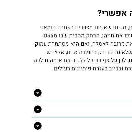
ה אפשרי?
, מכיוון שאנחנו מצדדים בפתרון הומאני
ו את חייהן, הרחק מהבית שבו מצאנו
את קרובה לאסלה, ואם היא מסתתרת עמוק
 שלא מדובר רק בחולדה אחת, אלא יש
מיכה אלפסי
מירית יע
 לכן על אף שנוכל ללכוד את אותה חולדה
11/2021
17/02/2019
 ובביוב בעזרת פיתיונות רעילים.
יכם בערב לגבי
חזרנו מחול ומסתבר שהבאנו
וקים בדירה בפרדס
איתנו מה שנקרא פשפש המ
חנה, אחרי 50 דקות המדביר כבר
לא ידענו בהתחלה ממה אנחנ
ט תענוג של שירות
נעקצים בלילה זה היה פשוט 
אלה. תודה
כולם כבר החליטו שיש לנו