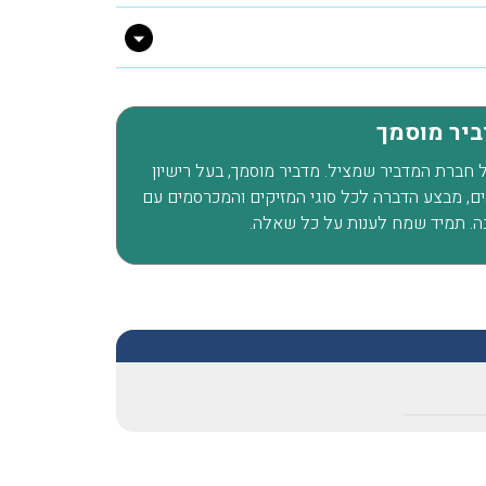
פשפשים בכל הבית עד שהגע
אליכם מהמלצה שקיבלנו מזו
חברים שלנו, הגיע המדביר
מטעמכם בדק וראה שיש צור
דביר מוסמך
לעשות טיפול רק בחדר אחד,
הוגן, יושרה, אין לי ספק שא
של חברת המדביר שמציל. מדביר מוסמך, בעל רישיון
ת לוכד נחשים, מבצע הדברה לכל סוגי המזיקים והמכרסמים עם
וכאשר אצטרך מדביר בעתיד
ה. תמיד שמח לענות על כל שאלה.
למי לפנות.