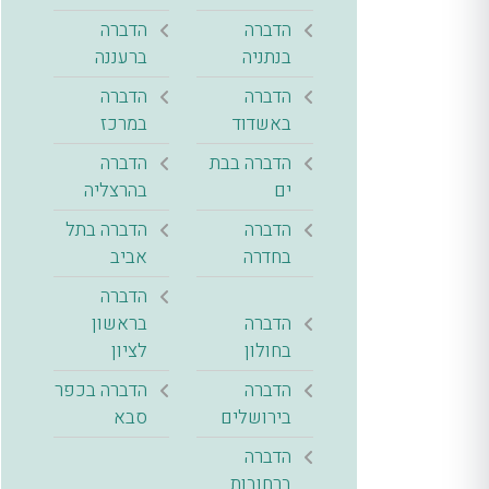
הדברה
הדברה
בנתניה
ברעננה
הדברה
הדברה
באשדוד
במרכז
הדברה בבת
הדברה
ים
בהרצליה
הדברה
הדברה בתל
בחדרה
אביב
הדברה
הדברה
בראשון
בחולון
לציון
הדברה
הדברה בכפר
בירושלים
סבא
הדברה
ברחובות