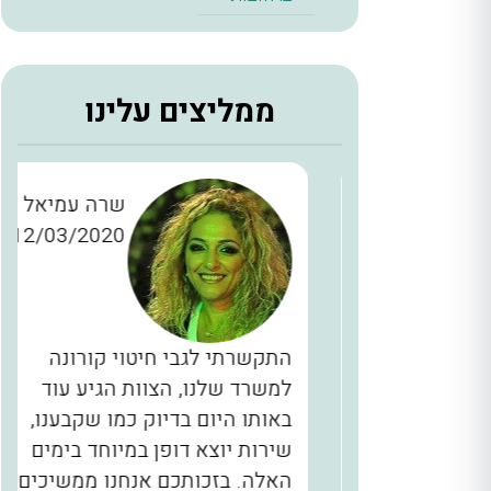
ממליצים עלינו
ן כהן
שרה עמיאל
12/03/2020
28/11/2
כברים
התקשרתי לגבי חיטוי קורונה
יינו
למשרד שלנו, הצוות הגיע עוד
ם, המדביר
באותו היום בדיוק כמו שקבענו,
הגיע בשעה 2 בלילה תוך 40 דקות
שירות יוצא דופן במיוחד בימים
לא מובן
האלה. בזכותכם אנחנו ממשיכים