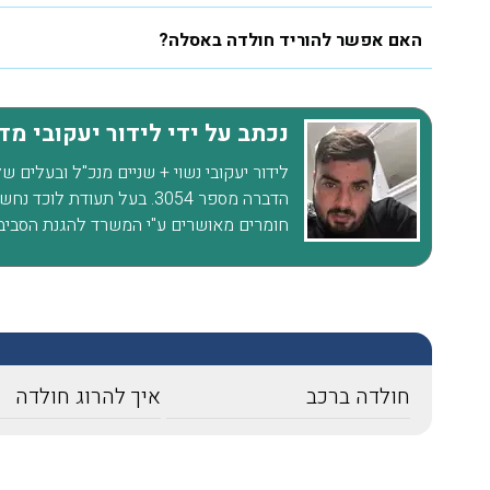
רגועים, חודשיים אחרי ואין זכר
האם אפשר להוריד חולדה באסלה?
לטרמיטים. תודה על השירות
הסופר מקצועי ועל ההסבר לפני
ואחרי ההדברהיש לציין שהמדביר
נכתב על ידי לידור יעקובי מ
הגיע עם כפפות ומסכה כמו
שביקשתי
לידור יעקובי נשוי + שניים מנכ"ל ובעלים 
הדברה מספר 3054. בעל תעוד
חומרים מאושרים ע"י המשרד להגנת הסביב
חולדה ברכב
איך להרוג חולדה