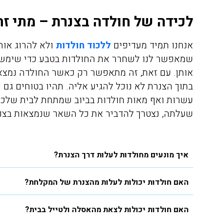
לכידה של חולדה בצנרת – מתי ז
אנחנו תמיד מעדיפים
ללכוד חולדות
ולא להרוג אותן
שמאפשר לנו לשחרר את החולדות בטבע כדי שימשיכ
אותן. עם זאת, זה מתאפשר רק כאשר החולדה נמצ
בתוך הצנרת לא נוכל להגיע אליה. תהיו בטוחים גם
אריאלה לוין
עשרות ואף מאות חולדות בביוב שמתחת לבית שלכם,
08/04/2020
שעלתה, נצטרך להדביר את כל השאר שנמצאות בצנרת
איך מונעים מחולדות לעלות דרך הצנרת?
הזמנתי אתכם לצורך הדברת
התקשרתי אל
טרמיטים שהיו לנו בחדר שינה
הדברה של ג'
האם חולדות יכולות לעלות מהצנרת של המקלחת?
בפרקט, הגיע בחור בשם דני ביצע
את העבודה בצורה מושלמת וגם
היה פה, פשו
האם חולדות יכולות לצאת מהאסלה ולטייל בבית?
נתן לנו אחריות ככה שאנחנו
אין דברים כ