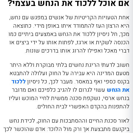
אם אוכל ללכוד את הנחש בעצמי?
אחת הטעויות הקריטיות של אנשים במפגש עם נחש,
היא הרצון העז להתמודד איתו באופן מידי. כתוצאה
מכך, חל ניסיון ללכוד את הנחש באמצעים ביתיים כמו
הכנסה לשקית או ארגז, לפתות אותו על ידי ביצים או
דברי מאכל ואפילו להרוג אותו בדרכים שונות.
חשוב לדעת! הריגת נחשים בלתי מבוקרת וללא היתר
מטעם המדינה היא עבירה על החוק ועלולה להתבטא
בקנס כספי ואף במאסר. מעבר לכך, כל ניסיון
ללכוד
את הנחש
עשוי לגרום לו להגיב כלפיכם ואם מדובר
בנחש ארסי, נשקפת סכנה ממשית לחיי המוכש ועליו
להתפנות בהקדם האפשרי לבית החולים.
לאור סכנת החיים וההסתבכות עם החוק, לכידת נחש
ביקנעם מתבצעת אך ורק מול הלוכד: אדם שהוכשר לכך