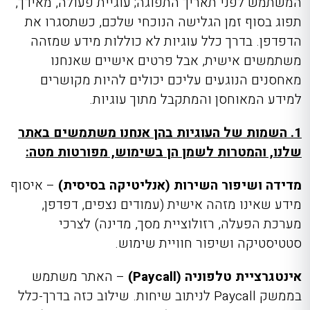
המשתמש לפני תאריך התפוגה; עוגיית פעולה, מאידך,
תפוג בסוף זמן הגלישה הנוכחי שלכם, כשתסגרו את
הדפדפן. בדרך כלל עוגיות לא כוללות מידע שמזהה
משתמשים אישית, אבל פרטים אישיים שאנחנו
מאחסנים הנוגעים עליכם יכולים להיות מקושרים
למידע המאוחסן והמתקבל מתוך עוגיות.
1. השמות של העוגיות בהן אנחנו משתמשים באתר
שלנו, והמטרות לשמן הן בשימוש, מפורטות מטה:
מדידה ושיפור השירות (אנליטיקה בסיסית)
– איסוף
מידע שאינו מזהה אישית (עמודים נצפים, דפדפן,
מערכת הפעלה, רזולוציית מסך, מדינה) לצרכי
סטטיסטיקה ושיפור חוויית שימוש.
אינטגרציית טלפוניה (Paycall)
– האתר משתמש
בממשק Paycall לניתוב שיחות. שילוב כזה בדרך-כלל