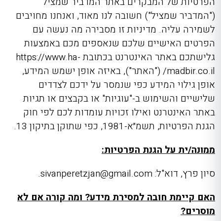
הפרטיות של המבקרים באתר המדביר שמציל
("המדביר שמציל") חשובה לנו מאוד, ואנחנו מחויבים
לשמירה עליה. מדיניות זו מסבירה מה נעשה עם
הפרטים האישיים שלכם שנאספים מכם באמצעות
גלישתכם באתר האינטרנט בכתובת https://www.ha-
madbir.co.il/ ("האתר"), באיזה אופן ישמש המידע,
אופן גילוי המידע כפי שנמסר על ידכם לצדדים
שלישיים והשימוש ב-"עוגיות" או בקבצים או תגיות
באתר האינטרנט ואילו זכויות עומדות לכם לפי חוק
הגנת הפרטיות, תשמ״א-1981, כפי שתוקן בתיקון 13.
ממונה/ית על הגנת הפרטיות:
סיון פרץ, דוא"ל:
sivanperetzjan@gmail.com
.
האם קיימת חובה למסירת מידע? ומה קורה אם לא
מוסרים?