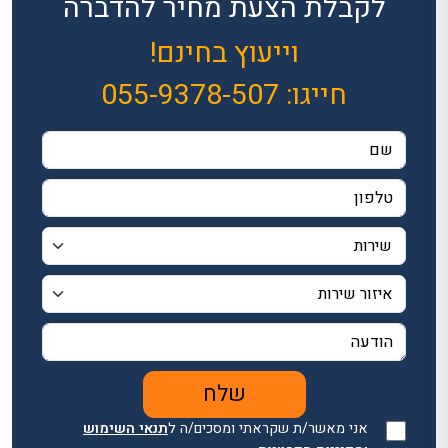
לקבלת הצעת מחיר להדברה
וייעוץ בחינם!
חייגו:
055-9378-507
אני מאשר/ת שקראתי ומסכים/ה ל
תנאי השימוש