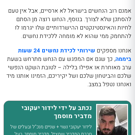
אמנם רוב הנחשים בישראל לא ארסיים, אבל אין טעם
להסתכן שלא לצורך. בנוסף, הנחש רוצה מן הסתם
לחיות והאינסטינקטים ההישרדותיים שלו יגרמו לו
להתחמק ממי שהוא לא מומחה ללכידת נחשים.
אנחנו מספקים
שירותי לכידת נחשים 24 שעות
ביממה
, כך שגם אם המפגש עם הנחש מתרחש בשעת
ערב מאוחרת או אפילו בלילה – לטובת השקט הנפשי
שלכם והביטחון שלכם ושל יקיריכם, הזמינו אותנו מיד
ואנחנו נטפל במצב.
נכתב על ידי לידור יעקובי
מדביר מוסמך
לידור יעקובי נשוי + שניים מנכ"ל ובעלים של
חברת המדביר שמציל. מדביר מוסמך, בעל