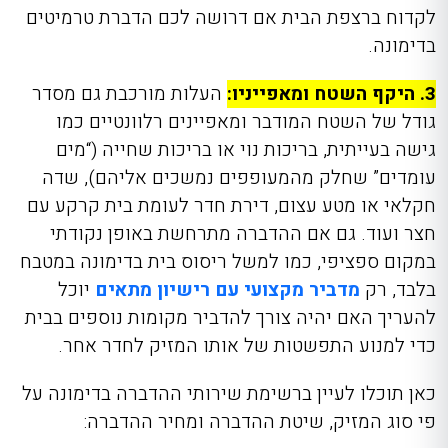
לקדוח ברצפת הבית אם דרושה לכם הדברת טרמיטים
בדימונה.
3. היקף השטח ומאפייניו:
העלות מורכבת גם מסדר
גודל של השטח המודבר ומאפיינים רלוונטיים כמו
גישה בעייתית, בריכות נוי או בריכות שחייה (“מים
עומדים” שחלק מהמעופפים נמשכים אליהם), שדה
חקלאי או מטע עצום, דירת חדר לעומת בית קרקע עם
חצר ועוד. גם אם ההדברה מתרחשת באופן נקודתי
במקום ספציפי, כמו למשל ריסוס בית בדימונה במטבח
בלבד, רק
מדביר מקצועי עם רישיון מתאים
יוכל
להעריך האם יהיה צורך להדביר מקומות נוספים בבית
כדי למנוע התפשטות של אותו המזיק לחדר אחר.
כאן תוכלו לעיין ברשימת שירותי ההדברה בדימונה על
פי סוג המזיק, שיטת ההדברה ומחיר ההדברה: