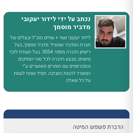
נכתב על ידי לידור יעקובי
מדביר מוסמך
הדברת יקרונית
יש להדביר את הרהיט
250-600 ₪
הרהיטים בדירת
הנגוע בחלל אטום
לידור יעקובי נשוי + שניים מנכ"ל ובעלים של
מגורים קטנה
היטב, באמצעות איוד
חברת המדביר שמציל. מדביר מוסמך, בעל
בגז.
רישיון הדברה מספר 3054. בעל תעודת לוכד
נחשים, מבצע הדברה לכל סוגי המזיקים
והמכרסמים עם חומרים מאושרים ע"י
המשרד להגנת הסביבה. תמיד שמח לענות
הדברת עקרבים
המדביר יצטרך לאתר
650–250 ₪
בבית פרטי גדול עם
על כל שאלה.
תחילה את העקרבים
חצר
ולאחר מכן לבחור את
שיטת ההדברה היעילה
ביותר. השאיפה היא
ללכוד את העקרבים
ולשחרר אותם במקום
אחר, מבלי להשמידם.
הדברת פשפש המיטה