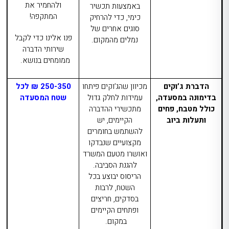
ולהחמיר את
באמצעות תכשיר
המתקפה!
כימי, כדי להרחיק
סוגים אחרים של
פנו אלינו כדי לקבל
נמלים מהמקום.
שירותי הדברה
ממומחים בנושא.
הדברת ג’וקים
מכיוון שהג’וקים פיתחו
250-350 ₪ לכל
בדימונה
במסעדה,
עמידות לחלק גדול
שטח המסעדה
כולל מטבח, פחים
מתכשירי ההדברה
ותעלות ביוב
הקיימים, יש
להשתמש בחומרים
מקצועיים שנבדקו
ואושרו מטעם המשרד
להגנת הסביבה.
הריסוס יבוצע בכל
השטח, לרבות
בסדקים, חריצים
ופתחים הקיימים
במקום.