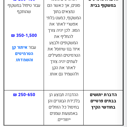
במשקוף בבית
סוגים, אך כאשר הם
עבור טיפול במשקוף
נמצאים בתוך
שהותקף
המשקוף, כמעט בלתי
אפשרי לאתר את
הסוג. לכן יהיה צורך
350-1,500 ₪
להחליף את
המשקופים ולבצע
עבור
איתור קן
איוד בגז שיחסל את
הטרמיטים
הטרמיטים הפעילים.
והשמדתו
.
לעתים יהיה צורך
לאתר את הקן
ולהשמיד גם אותו.
הדברת יתושים
ההדברה תבוצע הן
250-650 ₪
בבתים פרטיים
בלכידת הבוגרים והן
בחודשי הקיץ
בחיסול כל הזחלים
באמצעות שמנים
ייחודיים.