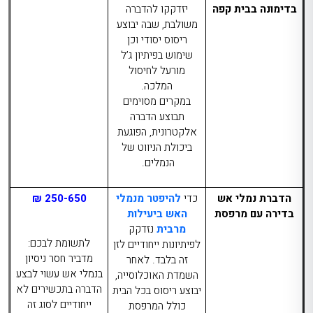
בדימונה
בבית קפה
יזדקקו להדברה
משולבת, שבה יבוצע
ריסוס יסודי וכן
שימוש בפיתיון ג’ל
מורעל לחיסול
המלכה.
במקרים מסוימים
תבוצע הדברה
אלקטרונית, הפוגעת
ביכולת הניווט של
הנמלים.
הדברת נמלי אש
כדי
להיפטר מנמלי
250-650 ₪
בדירה עם מרפסת
האש ביעילות
מרבית
נזדקק
לתשומת לבכם:
לפיתיונות ייחודיים לזן
מדביר חסר ניסיון
זה בלבד. לאחר
בנמלי אש עשוי לבצע
השמדת האוכלוסייה,
הדברה בתכשירים לא
יבוצע ריסוס בכל הבית
ייחודיים לסוג זה
כולל המרפסת