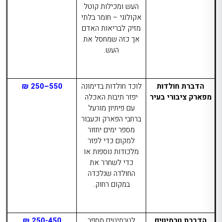
העש ומכילות קוטל
אקולוגי – חומר בלתי
מזיק לבריאות האדם
אך כזה שמחסל את
העש.
הדברת חולדות
לוכד חולדות בדימונה
550–250 ₪
מפארק ציבורי בעיר
יפזר תיבות האכלה
עם פיתיון מורעל
ברחבי הפארק וכעבור
מספר ימים יחזור
למקום כדי לפזר
מלכודות נוספות או
כדי לשחרר את
החולדה שנלכדה
במקום רחוק.
הדברת טרמיטים
לטרמיטים מספר
250-450 ₪