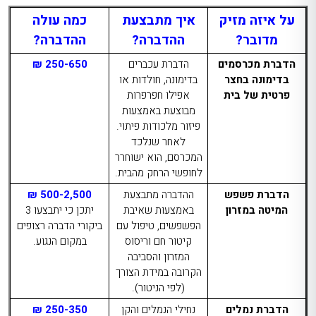
על איזה מזיק
איך מתבצעת
כמה עולה
מדובר?
ההדברה?
ההדברה?
הדברת מכרסמים
הדברת עכברים
250-650 ₪
בדימונה
בחצר
בדימונה, חולדות או
פרטית של בית
אפילו חפרפרות
מבוצעת באמצעות
פיזור מלכודות פיתוי.
לאחר שנלכד
המכרסם, הוא ישוחרר
לחופשי הרחק מהבית.
הדברת פשפש
ההדברה מתבצעת
500-2,500 ₪
המיטה במזרון
באמצעות שאיבת
יתכן כי יתבצעו 3
הפשפשים, טיפול עם
ביקורי הדברה רצופים
קיטור חם וריסוס
במקום הנגוע.
המזרון והסביבה
הקרובה במידת הצורך
(לפי הניטור).
הדברת נמלים
נחילי הנמלים והקן
250-350 ₪