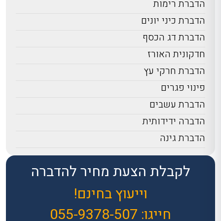
הדברת רימות
מאוד לאדם ולכן אין
הדברת כיני יונים
לקחת סיכונים
מיותרים בנושא.
הדברת דג הכסף
מבצעים את הדברת
חדקונית האורז
העכבישים
בכמה
הדברת חרקי עץ
שלבים, בשיטה ירוקה
או כימית, על ידי
פינוי פגרים
ריסוס יסודי למקום.
הדברת עשבים
הדברה ידידותית
הדברת גינה
לקבלת הצעת מחיר להדברה
וייעוץ בחינם!
חייגו:
055-9378-507