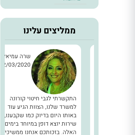
ממליצים עלינו
ן כהן
שרה עמיאל
12/03/2020
28/11/2
כברים
התקשרתי לגבי חיטוי קורונה
יינו
למשרד שלנו, הצוות הגיע עוד
ם, המדביר
באותו היום בדיוק כמו שקבענו,
הגיע בשעה 2 בלילה תוך 40 דקות
שירות יוצא דופן במיוחד בימים
לא מובן
האלה. בזכותכם אנחנו ממשיכים