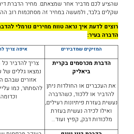
רגועים, חודשיים אחרי ואין זכר
שקלים בלבד, ולמעשה במחיר זה מסתכמות רוב ההד
לטרמיטים. תודה על השירות
הסופר מקצועי ועל ההסבר לפני
רוצים לדעת איך נראה טווח מחירים נורמלי להדב
ואחרי ההדברהיש לציין שהמדביר
הדברה בעיר:
הגיע עם כפפות ומסכה כמו
שביקשתי
המזיקים שמדבירים
איפה צריך לה
הדברת מכרסמים בקרית
צריך להדביר כל 
ביאליק
נמצאו גללים של עכ
אזורים שבהם הם
את העכברים או החולדות ניתן
להסתתר, כמו עליי
להדביר או ללכוד, כשהדברה
וכדומה.
נעשית בעזרת פיתיונות רעילים,
ואילו לכידה נעשית בעזרת
מלכודות דבק, קפיץ ועוד…
הדברת כיני יונים
בעיקר מרפסות שיר