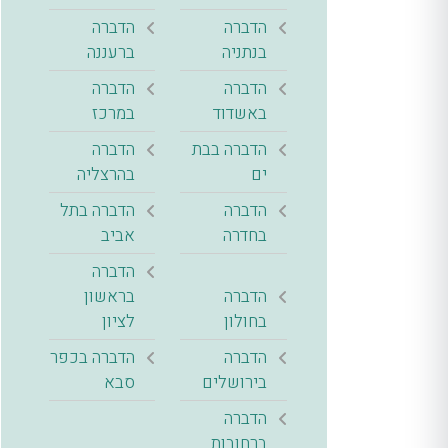
הדברה
הדברה
בנתניה
ברעננה
הדברה
הדברה
באשדוד
במרכז
הדברה בבת
הדברה
ים
בהרצליה
הדברה
הדברה בתל
בחדרה
אביב
הדברה
הדברה
בראשון
בחולון
לציון
הדברה
הדברה בכפר
בירושלים
סבא
הדברה
ברחובות