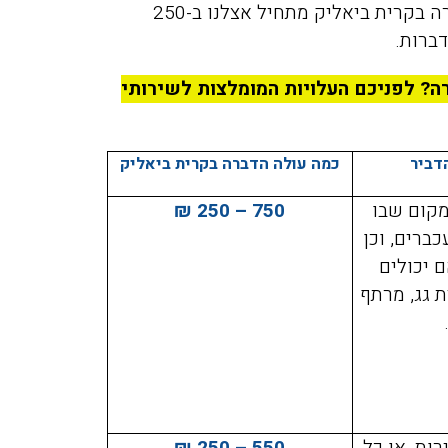
שהציע לכם מדביר אחר שמצאתם. מחיר הדברת דירה בקרית ביאליק מתחיל אצלנו ב-250
פשפשים בכל הבית עד שהגע
ברות.
אליכם מהמלצה שקיבלנו מזו
חברים שלנו, הגיע המדביר
רה? לפניכם העלויות המומלצות לשירותי
מטעמכם בדק וראה שיש צור
לעשות טיפול רק בחדר אחד,
הוגן, יושרה, אין לי ספק שא
דביר
כמה עולה הדברה בקרית ביאליק
וכאשר אצטרך מדביר בעתיד
מקום שבו
750 – 250 ₪
למי לפנות.
ברים, וכן
 יכולים
ת גג, מרתף
ות, או כל
550 – 250 ₪