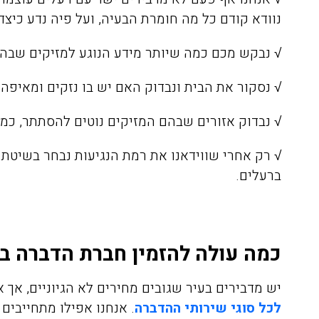
נוודא קודם כל מה חומרת הבעיה, ועל פיה נדע כיצד
√ נבקש מכם כמה שיותר מידע הנוגע למזיקים שבה
√ נסקור את הבית ונבדוק האם יש בו נזקים ומאיפה י
√ נבדוק אזורים שבהם המזיקים נוטים להסתתר, כמו
אריאלה לוין
08/04/2020
√ רק אחרי שווידאנו את רמת הנגיעות נבחר בשיטת
ברעלים.
הזמנתי אתכם לצורך הדברת
התקשרתי אל
כמה עולה להזמין חברת הדברה ב
טרמיטים שהיו לנו בחדר שינה
הדברה של ג'
בפרקט, הגיע בחור בשם דני ביצע
יש מדבירים בעיר שגובים מחירים לא הגיוניים, אך 
את העבודה בצורה מושלמת וגם
היה פה, פשו
לכל סוגי שירותי ההדברה
. אנחנו אפילו מתחייבים
נתן לנו אחריות ככה שאנחנו
אין דברים כ