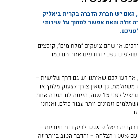
, האם יש חברת הדברה בקרית ביאליק
הדברה זולה והאם אפשר לסמוך על שירותי
פניכם.
נשים נתקלים במזיקים הם מגיבים באחת מ-2 דרכים: או שהם צועקים “מלח מים”, קופצים
שולפים כפכף ורודפים אחריהם כמו
אך דעו לכם שאיתנו יש גם דרך שלישית –
 משתלמת, כך שאין צורך לצעוק מלחץ או
להניף נעליים באוויר. כשהקמנו את חברת המדביר שמציל לפני 15 שנה, הייתה לנו מטרה אחת
תלמים וזמינים יותר עבור כולם, ואנחנו
ו.
בקרית ביאליק שזכו לביקורות חיוביות –
אלו שלא רק גובים מחירים זולים, אלא גם מדבירים עם 100% הצלחה – והדבר הטוב ביותר זה