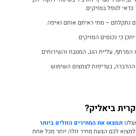
 כדאי לטפל במזיקים.
ם נתקלתם – מתי ראיתם אותם ואיפה.
תכן כי נכנסים המזיקים.
 המרתף, עליית הגג, המטבח והשירותים.
מיכה אלפסי
מירית יע
11/2021
17/02/2019
 ההדברה, בעדיפות לצמצום השימוש
יכם בערב לגבי
חזרנו מחול ומסתבר שהבאנו
קרית ביאליק?
וקים בדירה בפרדס
איתנו מה שנקרא פשפש המ
חנה, אחרי 50 דקות המדביר כבר
לא ידענו בהתחלה ממה אנחנ
אצלנו
תמצאו את המחירים הזולים ביותר
ט תענוג של שירות
נעקצים בלילה זה היה פשוט 
 למצוא לכם הצעת מחיר זולה יותר מכל אחת
אלה. תודה
כולם כבר החליטו שיש לנו