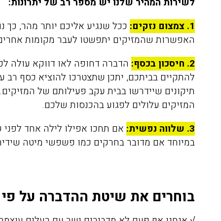
לשירות המהיר שלנו יש מספר רב של יתרונות:
1. צמצום נזקים:
ככל שנגיע אליכם יותר מהר, כך נו
האפשרות שהמזיקים יתפשטו לעבר מקומות אחרים ב
2. חיסכון בכסף:
הדברה דחופה לאו דווקא עולה לכם
להתקיים בביתכם, יתכן שתצטרכו להוציא כסף רב ע
תיקונים שיידרשו בבית עקב פעילותם של המזיקים.
המזיקים עלולים לפגוע בהכנסות שלכם.
3. שלווה נפשית:
אם תחכו אפילו לילה אחד לפני שי
במיוחד אם מדובר בחרקים כמו פשפשי מיטה שידירו
בוחרים את שיטת ההדברה על פי 
√ אנחנו אף פעם לא מדבירים ישר עם רעלים עוצמתיי